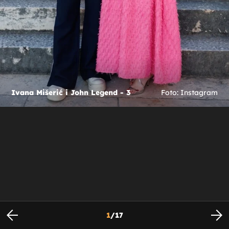
Ivana Mišerić i John Legend - 3
Foto: Instagram
1
/
17