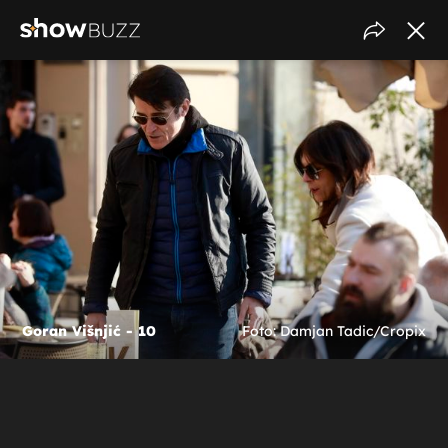
Goran Višnjić - 10
Foto: Damjan Tadic/Cropix