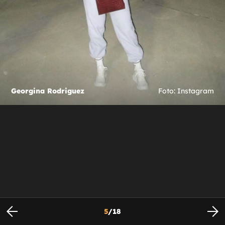
Georgina Rodriguez
Foto: Instagram
5
/
18