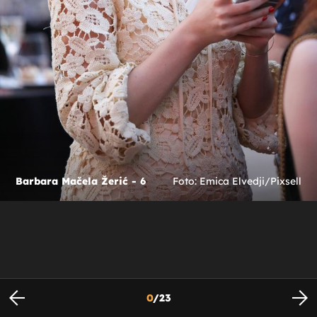
Barbara Mačela Žerić - 6
Foto: Emica Elvedji/Pixsell
0
/
23