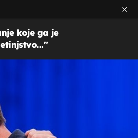
je koje ga je
tinjstvo...''