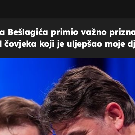
 Bešlagića primio važno priznan
 čovjeka koji je uljepšao moje dje