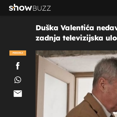
Duška Valentića nedav
zadnja televizijska ulo
PODIJELI
POGLEDAJ