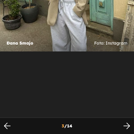
Đana Smajo
Foto: Instagram
3
/
14