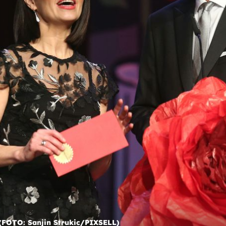
+
12
e
TV malo
 za
''ZGODNI PAR''
Saša Kopljar pozirao sa suprugom, odv
ju je na romantični vikend
Marija Miholjek i Saša Kopljar (FOTO: Davor
ljar
r (FOTO: Sanjin Strukic/PIXSELL)
Puklavec/PIXSELL)