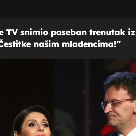
e TV snimio poseban trenutak i
 "Čestitke našim mladencima!"