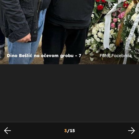
Dino Bešlić na očevom grobu - 7
Foto: Facebook
3
/
15