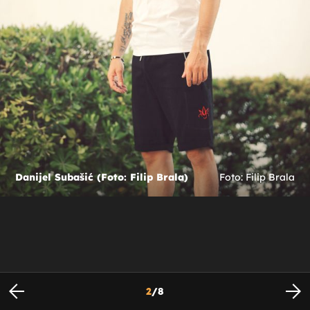
Danijel Subašić (Foto: Filip Brala)
Foto: Filip Brala
2
/
8