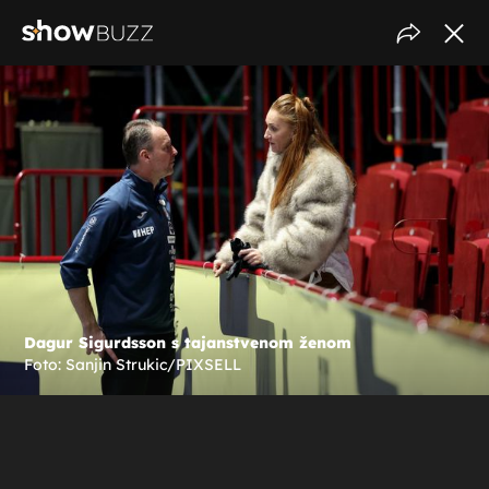
Dagur Sigurdsson s tajanstvenom ženom
Foto: Sanjin Strukic/PIXSELL