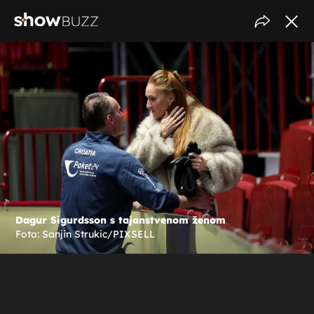
Dagur Sigurdsson s tajanstvenom ženom
Foto: Sanjin Strukic/PIXSELL