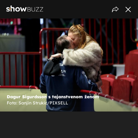
Dagur Sigurdsson s tajanstvenom ženom
Foto: Sanjin Strukic/PIXSELL