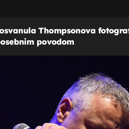
svanula Thompsonova fotografij
o posebnim povodom