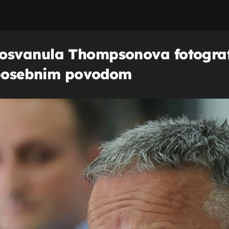
svanula Thompsonova fotografij
o posebnim povodom