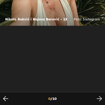
Nikola Rokvić i Bojana Barović - 13
Foto: Instagram
0
/
10