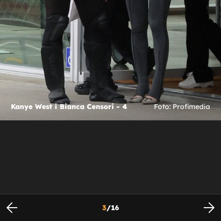
Kanye West i Bianca Censori - 4
Foto: Profimedia
3
/
16