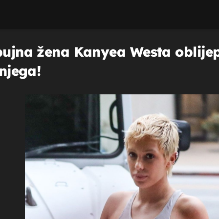
bujna žena Kanyea Westa oblijep
 njega!