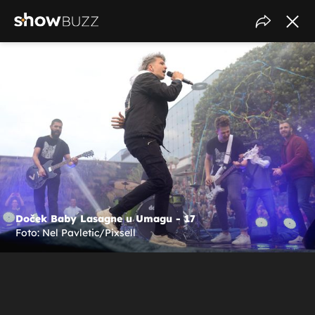
Doček Baby Lasagne u Umagu - 17
Foto: Nel Pavletic/Pixsell