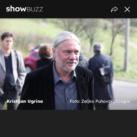
Kristijan Ugrina
Foto: Zeljko Puhovski/Cropix