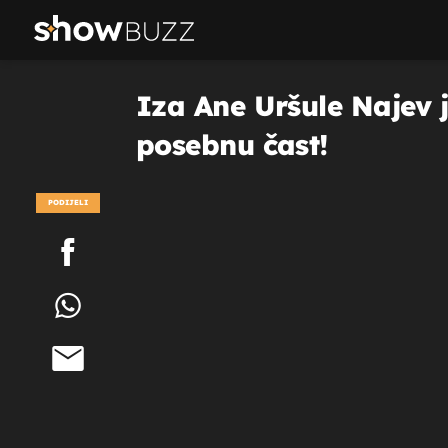
Iza Ane Uršule Najev j
posebnu čast!
PODIJELI
POGLEDAJ