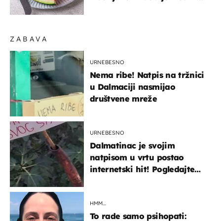
sigurno jesti?
ZABAVA
URNEBESNO
Nema ribe! Natpis na tržnici
u Dalmaciji nasmijao
društvene mreže
URNEBESNO
Dalmatinac je svojim
natpisom u vrtu postao
internetski hit! Pogledajte
što je napisao
HMM…
To rade samo psihopati: