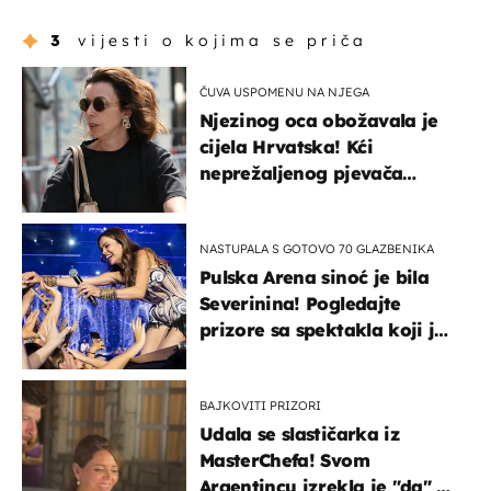
3
vijesti o kojima se priča
ČUVA USPOMENU NA NJEGA
Njezinog oca obožavala je
cijela Hrvatska! Kći
neprežaljenog pjevača
projurila špicom na dva
kotača
NASTUPALA S GOTOVO 70 GLAZBENIKA
Pulska Arena sinoć je bila
Severinina! Pogledajte
prizore sa spektakla koji je
rasprodan mjesec dana
ranije
BAJKOVITI PRIZORI
Udala se slastičarka iz
MasterChefa! Svom
Argentincu izrekla je "da" u