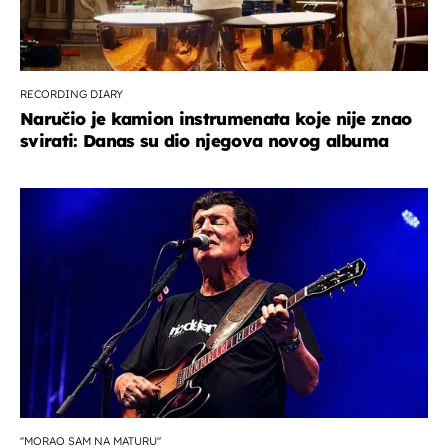
RECORDING DIARY
Naručio je kamion instrumenata koje nije znao
svirati: Danas su dio njegova novog albuma
''MORAO SAM NA MATURU''