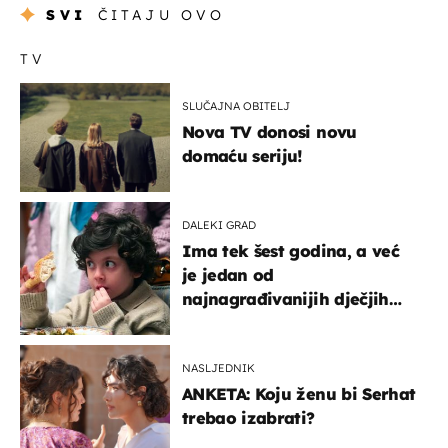
SVI
ČITAJU OVO
TV
SLUČAJNA OBITELJ
Nova TV donosi novu
domaću seriju!
DALEKI GRAD
Ima tek šest godina, a već
je jedan od
najnagrađivanijih dječjih
glumaca
NASLJEDNIK
ANKETA: Koju ženu bi Serhat
trebao izabrati?