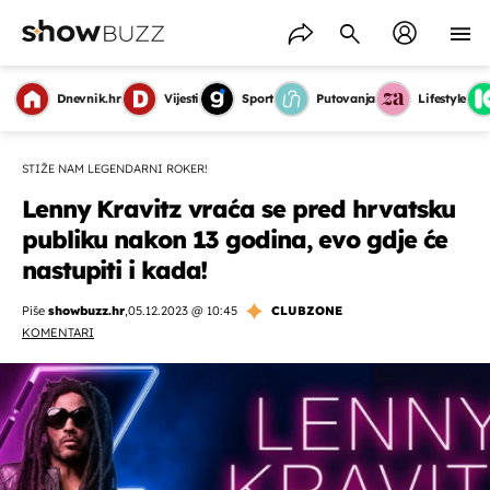
Dnevnik.hr
Vijesti
Sport
Putovanja
Lifestyle
STIŽE NAM LEGENDARNI ROKER!
Lenny Kravitz vraća se pred hrvatsku
publiku nakon 13 godina, evo gdje će
nastupiti i kada!
Piše
showbuzz.hr
,
05.12.2023 @ 10:45
CLUBZONE
KOMENTARI
OMOGUĆI OBAVIJESTI