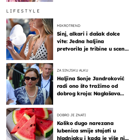
LIFESTYLE
MIKROTREND
Sinj, alkari i dašak dolce
vite: Jedna haljina
pretvorila je tribine u scenu
iz talijanskog filma
ZA SINJSKU ALKU
Haljina Sonje Jandroković
radi ono što tražimo od
dobrog kroja: Naglašava
struk, a sada je i na
sniženju
DOBRO JE ZNATI
Koliko dugo narezana
lubenica smije stajati u
hladnjaku i kada je više nije