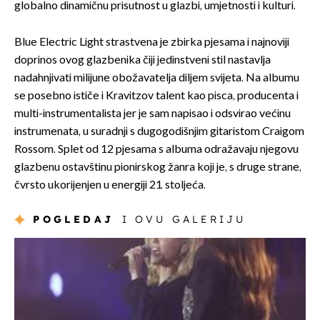
globalno dinamičnu prisutnost u glazbi, umjetnosti i kulturi.
Blue Electric Light strastvena je zbirka pjesama i najnoviji
doprinos ovog glazbenika čiji jedinstveni stil nastavlja
nadahnjivati milijune obožavatelja diljem svijeta. Na albumu
se posebno ističe i Kravitzov talent kao pisca, producenta i
multi-instrumentalista jer je sam napisao i odsvirao većinu
instrumenata, u suradnji s dugogodišnjim gitaristom Craigom
Rossom. Splet od 12 pjesama s albuma odražavaju njegovu
glazbenu ostavštinu pionirskog žanra koji je, s druge strane,
čvrsto ukorijenjen u energiji 21. stoljeća.
POGLEDAJ
I OVU GALERIJU