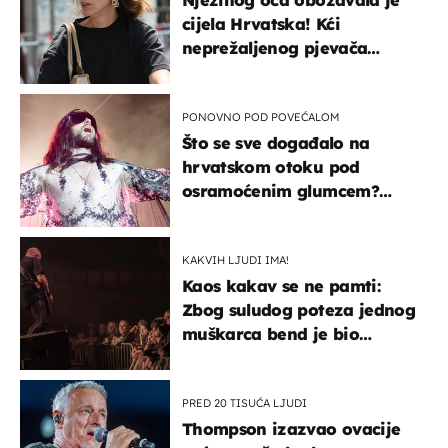
cijela Hrvatska! Kći
neprežaljenog pjevača
projurila špicom na dva
kotača
PONOVNO POD POVEĆALOM
Što se sve događalo na
hrvatskom otoku pod
osramoćenim glumcem?
Bizarni prizori i danas
izazivaju nevjericu
KAKVIH LJUDI IMA!
Kaos kakav se ne pamti:
Zbog suludog poteza jednog
muškarca bend je bio
prisiljen prekinuti nastup
PRED 20 TISUĆA LJUDI
Thompson izazvao ovacije