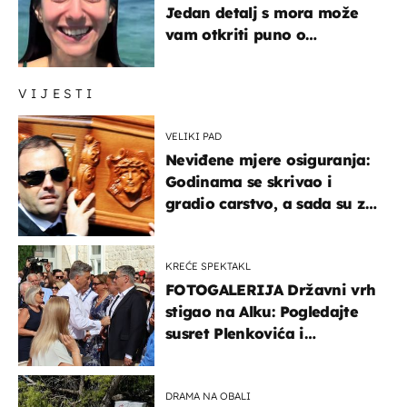
Jedan detalj s mora može
vam otkriti puno o
prijateljima
VIJESTI
VELIKI PAD
Neviđene mjere osiguranja:
Godinama se skrivao i
gradio carstvo, a sada su za
njegovo izručenje naručili
posebno vozilo
KREĆE SPEKTAKL
FOTOGALERIJA Državni vrh
stigao na Alku: Pogledajte
susret Plenkovića i
Milanovića
DRAMA NA OBALI