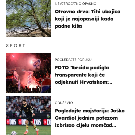
NEVJEROJATNO OPASNO
Otrovno drvo: Tihi ubojica
koji je najopasniji kada
padne kiša
SPORT
POGLEDAJTE PORUKU
FOTO Torcida podigla
transparente koji će
odjeknuti Hrvatskom:
Prozvali "moralne vertikale"
ODUŠEVIO
Pogledajte majstoriju: Joško
Gvardiol jednim potezom
izbrisao cijelu momčad
Atletica