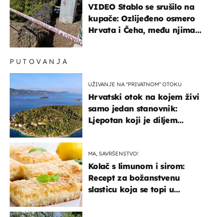
VIDEO Stablo se srušilo na
kupače: Ozlijeđeno osmero
Hrvata i Čeha, među njima
ima i djece
PUTOVANJA
UŽIVANJE NA "PRIVATNOM" OTOKU
Hrvatski otok na kojem živi
samo jedan stanovnik:
Ljepotan koji je diljem
svijeta poznat po svojem
"bijelom zlatu"
MA, SAVRŠENSTVO!
Kolač s limunom i sirom:
Recept za božanstvenu
slasticu koja se topi u
ustima