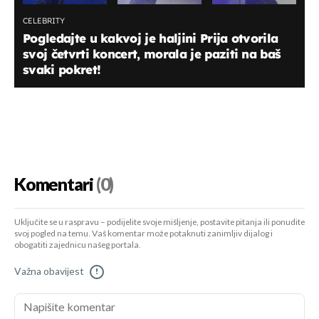
CELEBRITY
Pogledajte u kakvoj je haljini Prija otvorila
svoj četvrti koncert, morala je paziti na baš
svaki pokret!
Komentari
(0)
Uključite se u raspravu – podijelite svoje mišljenje, postavite pitanja ili ponudite
svoj pogled na temu. Vaš komentar može potaknuti zanimljiv dijalog i
obogatiti zajednicu našeg portala.
Važna obavijest
!