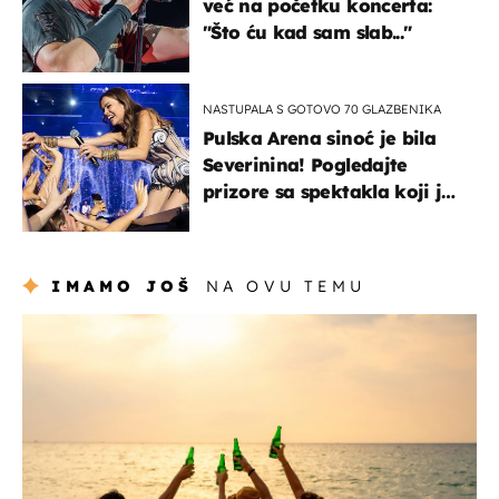
već na početku koncerta:
"Što ću kad sam slab..."
NASTUPALA S GOTOVO 70 GLAZBENIKA
Pulska Arena sinoć je bila
Severinina! Pogledajte
prizore sa spektakla koji je
rasprodan mjesec dana
ranije
IMAMO JOŠ
NA OVU TEMU
zanimljivosti