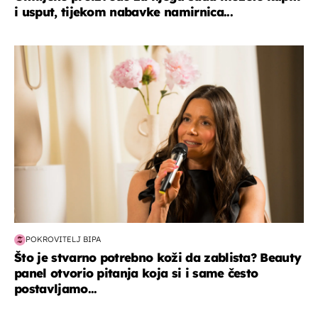
i usput, tijekom nabavke namirnica...
moda & ljepota
POKROVITELJ BIPA
Što je stvarno potrebno koži da zablista? Beauty
panel otvorio pitanja koja si i same često
postavljamo...