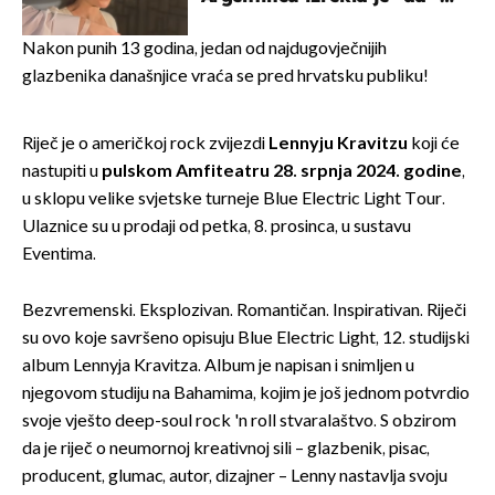
rodnoj Hercegovini
Nakon punih 13 godina, jedan od najdugovječnijih
glazbenika današnjice vraća se pred hrvatsku publiku!
Riječ je o američkoj rock zvijezdi
Lennyju Kravitzu
koji će
nastupiti u
pulskom Amfiteatru 28. srpnja 2024. godine
,
u sklopu velike svjetske turneje Blue Electric Light Tour.
Ulaznice su u prodaji od petka, 8. prosinca, u sustavu
Eventima.
Bezvremenski. Eksplozivan. Romantičan. Inspirativan. Riječi
su ovo koje savršeno opisuju Blue Electric Light, 12. studijski
album Lennyja Kravitza. Album je napisan i snimljen u
njegovom studiju na Bahamima, kojim je još jednom potvrdio
svoje vješto deep-soul rock 'n roll stvaralaštvo. S obzirom
da je riječ o neumornoj kreativnoj sili – glazbenik, pisac,
producent, glumac, autor, dizajner – Lenny nastavlja svoju