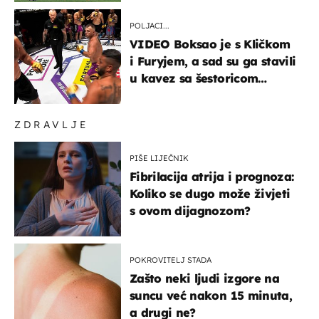
POLJACI...
VIDEO Boksao je s Kličkom
i Furyjem, a sad su ga stavili
u kavez sa šestoricom
Roma! Pogledajte kako je
završilo
ZDRAVLJE
PIŠE LIJEČNIK
Fibrilacija atrija i prognoza:
Koliko se dugo može živjeti
s ovom dijagnozom?
POKROVITELJ STADA
Zašto neki ljudi izgore na
suncu već nakon 15 minuta,
a drugi ne?