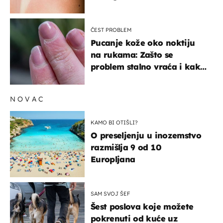
ČEST PROBLEM
Pucanje kože oko noktiju
na rukama: Zašto se
problem stalno vraća i kako
ga zaustaviti?
NOVAC
KAMO BI OTIŠLI?
O preseljenju u inozemstvo
razmišlja 9 od 10
Europljana
SAM SVOJ ŠEF
Šest poslova koje možete
pokrenuti od kuće uz