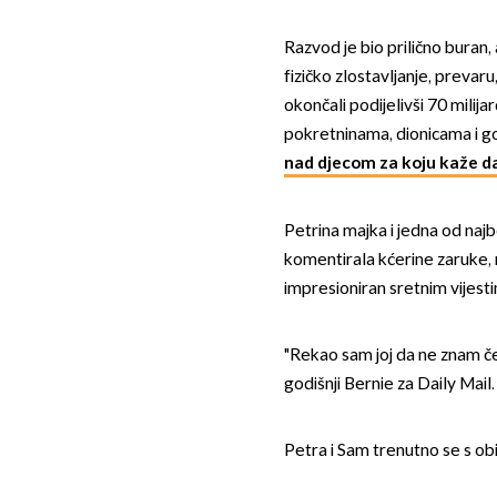
Razvod je bio prilično buran, 
fizičko zlostavljanje, preva
okončali podijelivši 70 milij
pokretninama, dionicama i go
nad djecom za koju kaže da
Petrina majka i jedna od najb
komentirala kćerine zaruke, 
impresioniran sretnim vijest
"Rekao sam joj da ne znam če
godišnji Bernie za Daily Mail
Petra i Sam trenutno se s o