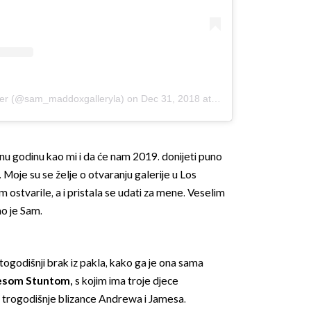
mer (@sam_maddoxgalleryla)
on
Dec 31, 2018 at 5:07am PST
jnu godinu kao mi i da će nam 2019. donijeti puno
a. Moje su se želje o otvaranju galerije u Los
ostvarile, a i pristala se udati za mene. Veselim
ao je Sam.
togodišnji brak iz pakla, kako ga je ona sama
som Stuntom,
s kojim ima troje djece
e trogodišnje blizance Andrewa i Jamesa.