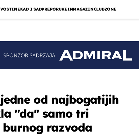
IVOSTI
NEKAD I SAD
PREPORUKE
INMAGAZIN
CLUBZONE
 jedne od najbogatijih
la "da" samo tri
 burnog razvoda