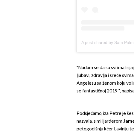
A post shared by Sam Pal
"Nadam se da su svi imali sja
ljubavi, zdravlja i sreće svim
Angelesu sa ženom koju volim 
se fantastičnoj 2019.", napis
Podsjećamo, iza Petre je šes
nazvala, s milijarderom
Jame
petogodišnju kćer Laviniju t