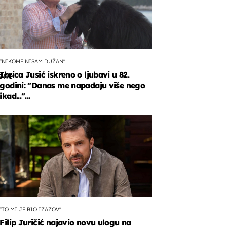
"NIKOME NISAM DUŽAN"
Ibrica Jusić iskreno o ljubavi u 82.
tone
godini: "Danas me napadaju više nego
ikad..."...
a.
''TO MI JE BIO IZAZOV''
Filip Juričić najavio novu ulogu na