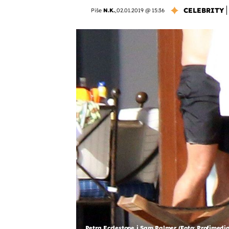
CELEBRITY
Piše
N.K.
,
02.01.2019 @ 15:36
Petra Ecclestone i Sam Palmer (Foto: Profimedi