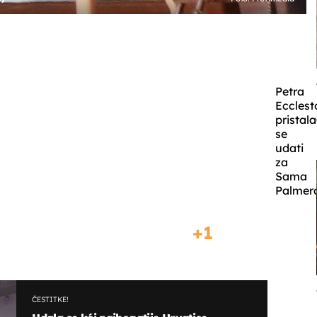
Petra
Eccles
pristala
se
udati
za
Sama
Palmer
1
ČESTITKE!