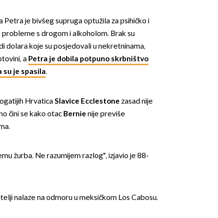
a Petra je bivšeg supruga optužila za psihičko i
ru, probleme s drogom i alkoholom. Brak su
ardi dolara koje su posjedovali u nekretninama,
tovini, a
Petra je dobila potpuno skrbništvo
 su je spasila
.
ogatijih Hrvatica
Slavice Ecclestone
zasad nije
no čini se kako otac
Bernie
nije previše
ima.
mu žurba. Ne razumijem razlog", izjavio je 88-
.
bitelji nalaze na odmoru u meksičkom Los Cabosu.