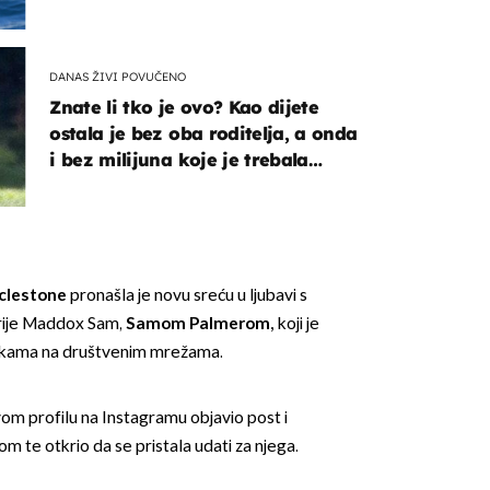
DANAS ŽIVI POVUČENO
Znate li tko je ovo? Kao dijete
ostala je bez oba roditelja, a onda
i bez milijuna koje je trebala
naslijediti
clestone
pronašla je novu sreću u ljubavi s
rije Maddox Sam,
Samom Palmerom,
koji je
arukama na društvenim mrežama.
vom profilu na Instagramu objavio post i
om te otkrio da se pristala udati za njega.