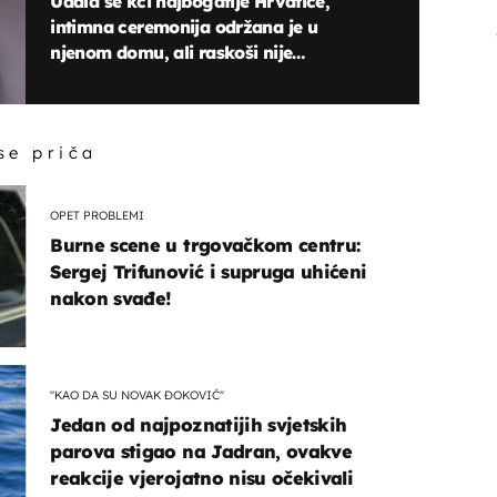
Udala se kći najbogatije Hrvatice,
intimna ceremonija održana je u
njenom domu, ali raskoši nije
nedostajalo
 se priča
OPET PROBLEMI
Burne scene u trgovačkom centru:
Sergej Trifunović i supruga uhićeni
nakon svađe!
"KAO DA SU NOVAK ĐOKOVIĆ"
Jedan od najpoznatijih svjetskih
parova stigao na Jadran, ovakve
reakcije vjerojatno nisu očekivali