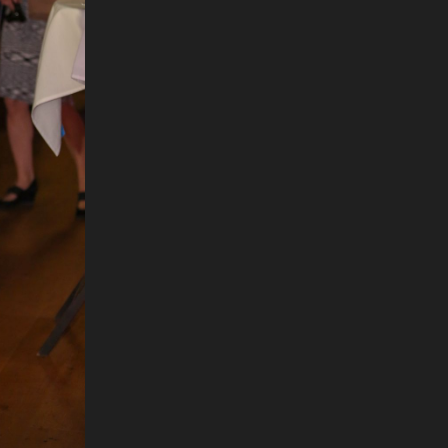
+
27
POSLALA SNAŽNU PORUKU
Sa
Janica Kostelić bez zadrške progovorila o
n
karijeri i pritisku: "Najvažnije je da sam
znaš koliko vrijediš"