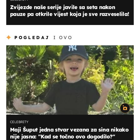
Zvijezde naše serije javile sa seta nakon
pauze pa otkrile vijest koja je sve razveselila!
POGLEDAJ
I OVO
CELEBRITY
Maji Šuput jedna stvar vezana za sina nikako
nije jasna: ''Kad se točno ovo dogodilo?''