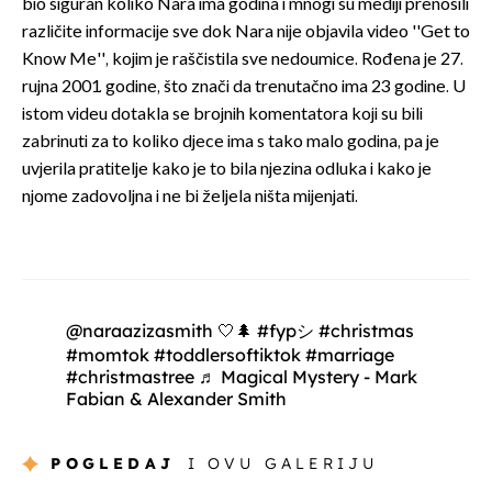
bio siguran koliko Nara ima godina i mnogi su mediji prenosili
različite informacije sve dok Nara nije objavila video ''Get to
Know Me'', kojim je raščistila sve nedoumice. Rođena je 27.
rujna 2001. godine, što znači da trenutačno ima 23 godine. U
istom videu dotakla se brojnih komentatora koji su bili
zabrinuti za to koliko djece ima s tako malo godina, pa je
uvjerila pratitelje kako je to bila njezina odluka i kako je
njome zadovoljna i ne bi željela ništa mijenjati.
@naraazizasmith
🤍🌲
#fypシ
#christmas
#momtok
#toddlersoftiktok
#marriage
#christmastree
♬ Magical Mystery - Mark
Fabian & Alexander Smith
POGLEDAJ
I OVU GALERIJU