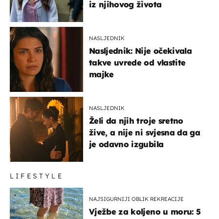
iz njihovog života
NASLJEDNIK
Nasljednik: Nije očekivala
takve uvrede od vlastite
majke
NASLJEDNIK
Želi da njih troje sretno
žive, a nije ni svjesna da ga
je odavno izgubila
LIFESTYLE
NAJSIGURNIJI OBLIK REKREACIJE
Vježbe za koljeno u moru: 5