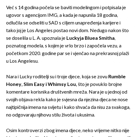
Već s 14 godina počela se baviti modelingom i potpisala je
ugovor s agencijom IMG, a kada je napunila 18 godina,
odlučila se odseliti u SAD s ciljem unapređenja karijere i
tako joj je Los Angeles postao novi dom. Nedugo nakon što
se doselila u L. A. upoznala je
Luckyja Bluea Smitha
,
poznatog modela, s kojim je vrlo brzo i započela vezu, a
početkom 2020. godine par se i vjenčao na prekrasnoj plaži
u Los Angelesu.
Nara i Lucky roditelji su i troje djece, koja se zovu
Rumble
Honey, Slim Easy i Whimsy Lou,
što je povuklo brojne
komentare korisnika društvenih mreža. Nara je u jednoj od
svojih objava rekla kako je svjesna da njezina djeca ne nose
najtipičnija imena na svijetu i kako shvaća da nisu za svakoga,
no odgovaraju njihovu stilu života i ukusima.
Osim kontroverzi zbog imena djece, neko vrijeme nitko nije