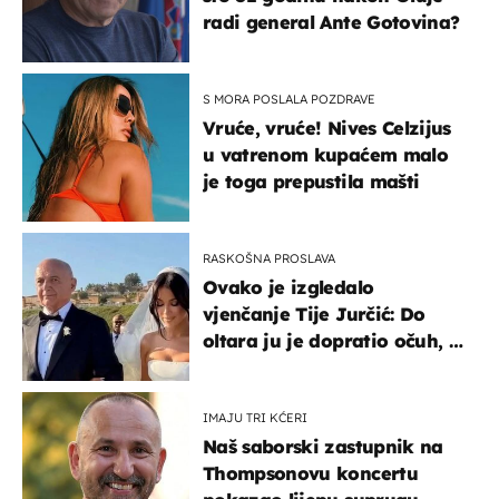
radi general Ante Gotovina?
S MORA POSLALA POZDRAVE
Vruće, vruće! Nives Celzijus
u vatrenom kupaćem malo
je toga prepustila mašti
RASKOŠNA PROSLAVA
Ovako je izgledalo
vjenčanje Tije Jurčić: Do
oltara ju je dopratio očuh, a
slavilo se uz Olivera i Rozgu
IMAJU TRI KĆERI
Naš saborski zastupnik na
Thompsonovu koncertu