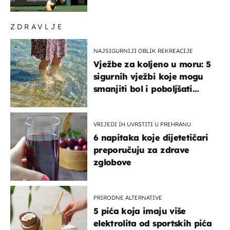
ZDRAVLJE
NAJSIGURNIJI OBLIK REKREACIJE
Vježbe za koljeno u moru: 5
sigurnih vježbi koje mogu
smanjiti bol i poboljšati
pokretljivost
VRIJEDI IH UVRSTITI U PREHRANU
6 napitaka koje dijetetičari
preporučuju za zdrave
zglobove
PRIRODNE ALTERNATIVE
5 pića koja imaju više
elektrolita od sportskih pića