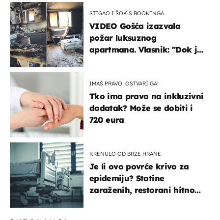
STIGAO I ŠOK S BOOKINGA
VIDEO Gošća izazvala
požar luksuznog
apartmana. Vlasnik: "Dok je
gorjelo, smijali su se, pili i
pokazivali mi srednji prst"
IMAŠ PRAVO, OSTVARI GA!
Tko ima pravo na inkluzivni
dodatak? Može se dobiti i
720 eura
KRENULO OD BRZE HRANE
Je li ovo povrće krivo za
epidemiju? Stotine
zaraženih, restorani hitno
povukli proizvod