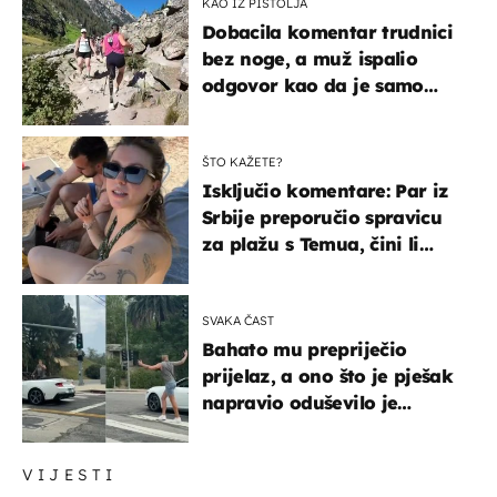
KAO IZ PIŠTOLJA
Dobacila komentar trudnici
bez noge, a muž ispalio
odgovor kao da je samo
čekao…
ŠTO KAŽETE?
Isključio komentare: Par iz
Srbije preporučio spravicu
za plažu s Temua, čini li
vam se ovo sigurnim?
SVAKA ČAST
Bahato mu prepriječio
prijelaz, a ono što je pješak
napravio oduševilo je
društvene mreže
VIJESTI