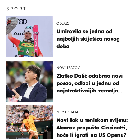
SPORT
ODLAZI
Umirovila se jedna od
najboljih skijašica novog
doba
NOVI IZAZOV
Zlatko Dalić odabrao novi
posao, odlazi u jednu od
najatraktivnijih zemalja
svijeta
NEMA KRAJA
Novi šok u teniskom svijetu:
Alcaraz propušta Cincinatti,
hoće li igrati na US Openu?