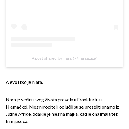
A post shared by nara (@naraaziza)
A evo i tko je Nara.
Nara je većinu svog života provela u Frankfurtu u
Njemačkoj. Njezini roditelji odlučili su se preseliti onamo iz
Južne Afrike, odakle je njezina majka, kad je ona imala tek
tri mjeseca.