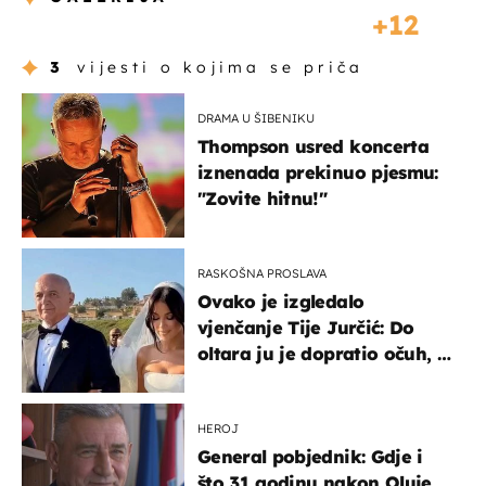
12
3
vijesti o kojima se priča
DRAMA U ŠIBENIKU
Thompson usred koncerta
iznenada prekinuo pjesmu:
"Zovite hitnu!"
RASKOŠNA PROSLAVA
Ovako je izgledalo
vjenčanje Tije Jurčić: Do
oltara ju je dopratio očuh, a
slavilo se uz Olivera i Rozgu
HEROJ
General pobjednik: Gdje i
što 31 godinu nakon Oluje