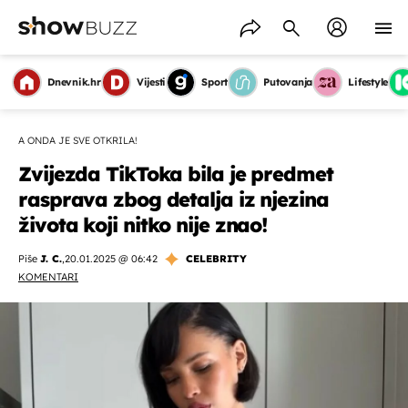
Dnevnik.hr
Vijesti
Sport
Putovanja
Lifestyle
A ONDA JE SVE OTKRILA!
Zvijezda TikToka bila je predmet
rasprava zbog detalja iz njezina
života koji nitko nije znao!
Piše
J. C.
,
20.01.2025 @ 06:42
CELEBRITY
KOMENTARI
OMOGUĆI OBAVIJESTI