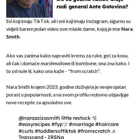
radi general Ante Gotovina?
Svi koji imaju TikTok, ali i oni koji imaju Instagram, sigurno su
vidjeli barem jedan video ove mlade dame, kojoj je ime
Nara
Smith
.
Ako vas zanima kako napraviti kremu za ruke, gel za kosu,
ali čak i domaće
marshmallowe
ili bombone, ona zna kako. I
to od nule ili, kako ona kaže - ''from scratch".
Nara Smith krajem 2023. godine doživjela je nevjerojatan
porast u popularnosti, a na svom profilu redovno objavljuje
nove recepte za apsolutno sve.
@naraazizasmith
little restock 🫧
#easyrecipes
#fypツ
#marriage
#haircare
#curls
#toddlersoftiktok
#fromscratch
♬
Transcend - IRSNa