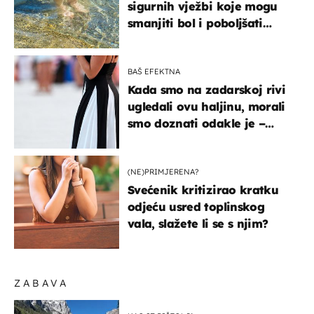
sigurnih vježbi koje mogu
smanjiti bol i poboljšati
pokretljivost
BAŠ EFEKTNA
Kada smo na zadarskoj rivi
ugledali ovu haljinu, morali
smo doznati odakle je –
košta samo 18 eura
(NE)PRIMJERENA?
Svećenik kritizirao kratku
odjeću usred toplinskog
vala, slažete li se s njim?
ZABAVA