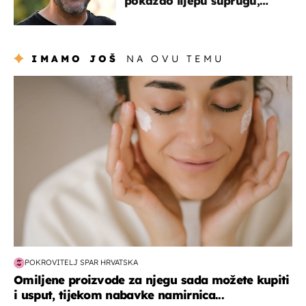
pokazao lijepu suprugu,
koja godinama izbjegava
javnost
IMAMO JOŠ
NA OVU TEMU
moda & ljepota
POKROVITELJ SPAR HRVATSKA
Omiljene proizvode za njegu sada možete kupiti
i usput, tijekom nabavke namirnica...