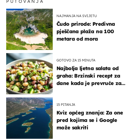
PUTOVANJA
NAJMANJA NA SVIJETU
Čudo prirode: Predivna
pješčana plaža na 100
metara od mora
GOTOVO ZA 15 MINUTA
Najbolja ljetna salata od
graha: Brzinski recept za
dane kada je prevruće za
kuhanje
15 PITANJA
Kviz općeg znanja: Za one
pred kojima se i Google
može sakriti