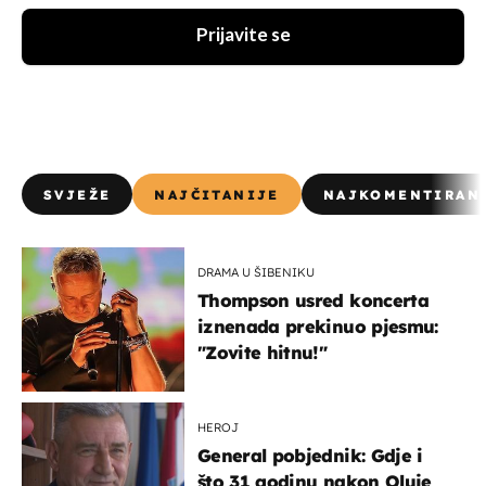
Prijavite se
SVJEŽE
NAJČITANIJE
NAJKOMENTIRAN
DRAMA U ŠIBENIKU
Thompson usred koncerta
iznenada prekinuo pjesmu:
"Zovite hitnu!"
HEROJ
General pobjednik: Gdje i
što 31 godinu nakon Oluje