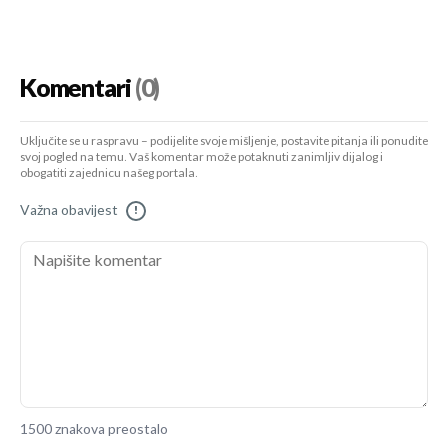
Komentari
(0)
Uključite se u raspravu – podijelite svoje mišljenje, postavite pitanja ili ponudite
svoj pogled na temu. Vaš komentar može potaknuti zanimljiv dijalog i
obogatiti zajednicu našeg portala.
Važna obavijest
!
1500 znakova preostalo