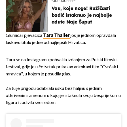
"UUUUUUFFFF"
Vau, koje noge! Ružičasti
badić istaknuo je najbolje
adute Maje Šuput
Glumica i pjevačica
Tara Thaller
još je jednom opravdala
laskavu titulu jedne od najljepših Hrvatica.
Tara se na Instagramu pohvalila izdanjem za Pulski filmski
festival, gdje je u četvrtak prikazan animirani film "Cvrčak i
mravica", u kojem je posudila glas.
Za tu je prigodu odabrala usku bež haljinu s jednim
otkrivenim ramenom u kojoj je istaknula svoju besprijekornu
figuru i zadivila sve redom.