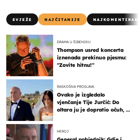
SVJEŽE
NAJČITANIJE
NAJKOMENTIRAN
DRAMA U ŠIBENIKU
Thompson usred koncerta
iznenada prekinuo pjesmu:
"Zovite hitnu!"
RASKOŠNA PROSLAVA
Ovako je izgledalo
vjenčanje Tije Jurčić: Do
oltara ju je dopratio očuh, a
slavilo se uz Olivera i Rozgu
HEROJ
General pobjednik: Gdje i