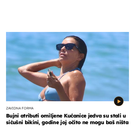
ZAVIDNA FORMA
Bujni atributi omiljene Kućanice jedva su stali u
sićušni bikini, godine joj očito ne mogu baš ništa