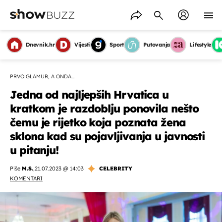
Dnevnik.hr
Vijesti
Sport
Putovanja
Lifestyle
PRVO GLAMUR, A ONDA...
Jedna od najljepših Hrvatica u
kratkom je razdoblju ponovila nešto
čemu je rijetko koja poznata žena
sklona kad su pojavljivanja u javnosti
u pitanju!
Piše
M.S.
,
21.07.2023 @ 14:03
CELEBRITY
KOMENTARI
OMOGUĆI OBAVIJESTI