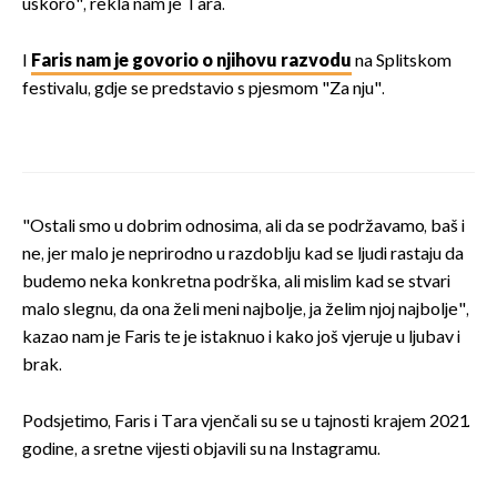
uskoro", rekla nam je Tara.
I
Faris nam je govorio o njihovu razvodu
na Splitskom
festivalu, gdje se predstavio s pjesmom "Za nju".
"Ostali smo u dobrim odnosima, ali da se podržavamo, baš i
ne, jer malo je neprirodno u razdoblju kad se ljudi rastaju da
budemo neka konkretna podrška, ali mislim kad se stvari
malo slegnu, da ona želi meni najbolje, ja želim njoj najbolje",
kazao nam je Faris te je istaknuo i kako još vjeruje u ljubav i
brak.
Podsjetimo, Faris i Tara vjenčali su se u tajnosti krajem 2021.
godine, a sretne vijesti objavili su na Instagramu.