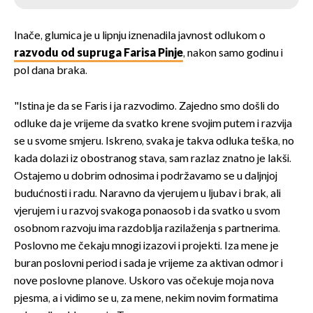
DA
Inače, glumica je u lipnju iznenadila javnost odlukom o
razvodu od supruga Farisa Pinje
, nakon samo godinu i
NE
pol dana braka.
"Istina je da se Faris i ja razvodimo. Zajedno smo došli do
odluke da je vrijeme da svatko krene svojim putem i razvija
se u svome smjeru. Iskreno, svaka je takva odluka teška, no
kada dolazi iz obostranog stava, sam razlaz znatno je lakši.
Ostajemo u dobrim odnosima i podržavamo se u daljnjoj
budućnosti i radu. Naravno da vjerujem u ljubav i brak, ali
vjerujem i u razvoj svakoga ponaosob i da svatko u svom
osobnom razvoju ima razdoblja razilaženja s partnerima.
Poslovno me čekaju mnogi izazovi i projekti. Iza mene je
buran poslovni period i sada je vrijeme za aktivan odmor i
nove poslovne planove. Uskoro vas očekuje moja nova
pjesma, a i vidimo se u, za mene, nekim novim formatima