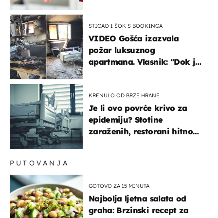
STIGAO I ŠOK S BOOKINGA
VIDEO Gošća izazvala
požar luksuznog
apartmana. Vlasnik: "Dok je
gorjelo, smijali su se, pili i
pokazivali mi srednji prst"
KRENULO OD BRZE HRANE
Je li ovo povrće krivo za
epidemiju? Stotine
zaraženih, restorani hitno
povukli proizvod
PUTOVANJA
GOTOVO ZA 15 MINUTA
Najbolja ljetna salata od
graha: Brzinski recept za