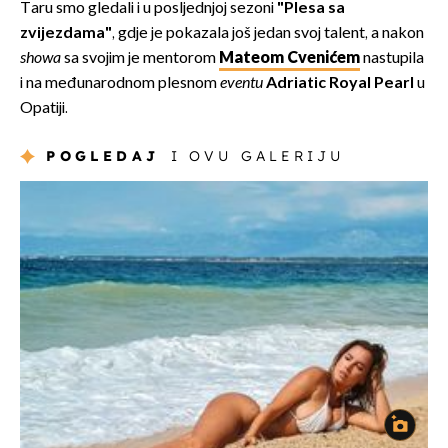
Taru smo gledali i u posljednjoj sezoni
"Plesa sa
zvijezdama"
, gdje je pokazala još jedan svoj talent, a nakon
showa
sa svojim je mentorom
Mateom Cvenićem
nastupila
i na međunarodnom plesnom
eventu
Adriatic Royal Pearl
u
Opatiji.
POGLEDAJ
I OVU GALERIJU