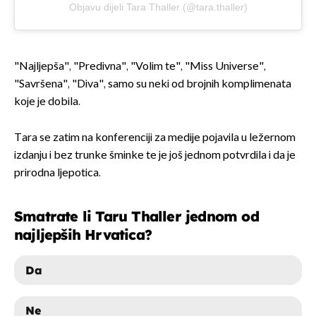
Objavu dijeli Tara Thaller (@tara.thaller)
"Najljepša", "Predivna", "Volim te", "Miss Universe",
"Savršena", "Diva", samo su neki od brojnih komplimenata
koje je dobila.
Tara se zatim na konferenciji za medije pojavila u ležernom
izdanju i bez trunke šminke te je još jednom potvrdila i da je
prirodna ljepotica.
Smatrate li Taru Thaller jednom od
najljepših Hrvatica?
Da
Ne