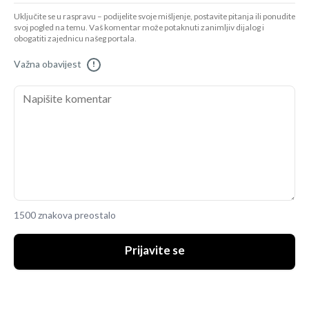
Uključite se u raspravu – podijelite svoje mišljenje, postavite pitanja ili ponudite
svoj pogled na temu. Vaš komentar može potaknuti zanimljiv dijalog i
obogatiti zajednicu našeg portala.
Važna obavijest
!
1500 znakova preostalo
Prijavite se