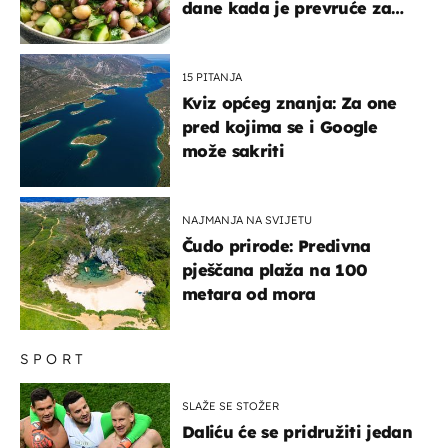
dane kada je prevruće za
kuhanje
15 PITANJA
Kviz općeg znanja: Za one
pred kojima se i Google
može sakriti
NAJMANJA NA SVIJETU
Čudo prirode: Predivna
pješčana plaža na 100
metara od mora
SPORT
SLAŽE SE STOŽER
Daliću će se pridružiti jedan