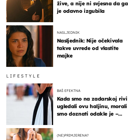
žive, a nije ni svjesna da ga
je odavno izgubila
NASLJEDNIK
Nasljednik: Nije očekivala
takve uvrede od vlastite
majke
LIFESTYLE
BAŠ EFEKTNA
Kada smo na zadarskoj rivi
ugledali ovu haljinu, morali
smo doznati odakle je –
košta samo 18 eura
(NE)PRIMJERENA?