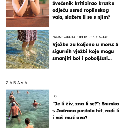
Svećenik kritizirao kratku
odjeću usred toplinskog
vala, slažete li se s njim?
NAJSIGURNIJI OBLIK REKREACIJE
Vježbe za koljeno u moru: 5
sigurnih vježbi koje mogu
smanjiti bol i poboljšati
pokretljivost
ZABAVA
LOL
"Je li živ, zna li se?": Snimka
s Jadrana postala hit, radi li
i vaš muž ovo?