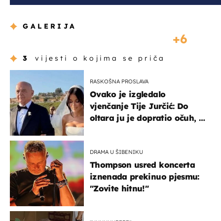
GALERIJA
6
3
vijesti o kojima se priča
RASKOŠNA PROSLAVA
Ovako je izgledalo
vjenčanje Tije Jurčić: Do
oltara ju je dopratio očuh, a
slavilo se uz Olivera i Rozgu
DRAMA U ŠIBENIKU
Thompson usred koncerta
iznenada prekinuo pjesmu:
"Zovite hitnu!"