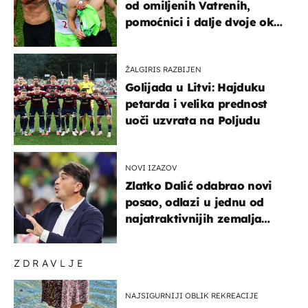
od omiljenih Vatrenih,
pomoćnici i dalje dvoje oko
ponude
ŽALGIRIS RAZBIJEN
Golijada u Litvi: Hajduku
petarda i velika prednost
uoči uzvrata na Poljudu
NOVI IZAZOV
Zlatko Dalić odabrao novi
posao, odlazi u jednu od
najatraktivnijih zemalja
svijeta
ZDRAVLJE
NAJSIGURNIJI OBLIK REKREACIJE