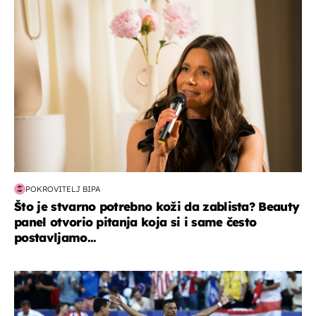
moda & ljepota
POKROVITELJ BIPA
Što je stvarno potrebno koži da zablista? Beauty
panel otvorio pitanja koja si i same često
postavljamo...
svjetsko prvenstvo 2026