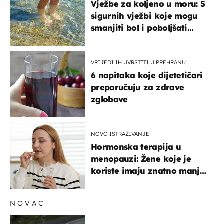
Vježbe za koljeno u moru: 5
sigurnih vježbi koje mogu
smanjiti bol i poboljšati
pokretljivost
VRIJEDI IH UVRSTITI U PREHRANU
6 napitaka koje dijetetičari
preporučuju za zdrave
zglobove
NOVO ISTRAŽIVANJE
Hormonska terapija u
menopauzi: Žene koje je
koriste imaju znatno manji
rizik od ovoga
NOVAC