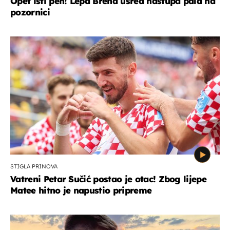
Opet isti peh! Lepa Brena usred nastupa pala na
pozornici
STIGLA PRINOVA
Vatreni Petar Sučić postao je otac! Zbog lijepe
Matee hitno je napustio pripreme