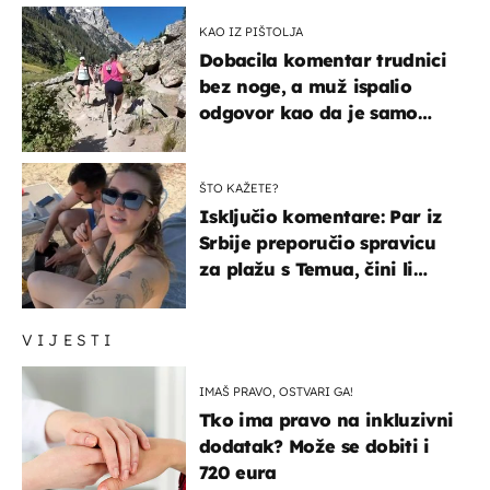
KAO IZ PIŠTOLJA
Dobacila komentar trudnici
bez noge, a muž ispalio
odgovor kao da je samo
čekao…
ŠTO KAŽETE?
Isključio komentare: Par iz
Srbije preporučio spravicu
za plažu s Temua, čini li
vam se ovo sigurnim?
VIJESTI
IMAŠ PRAVO, OSTVARI GA!
Tko ima pravo na inkluzivni
dodatak? Može se dobiti i
720 eura