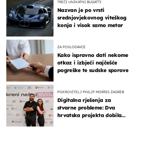
TREĆI UNIKATNI BUGATTI
Nazvan je po vrsti
srednjovjekovnog viteškog
konja i visok samo metar
ZA POSLODAVCE
Kako ispravno dati nekome
otkaz i izbjeći najčešće
pogreške te sudske sporove
POKROVITELJ PHILIP MORRIS ZAGREB
Digitalna rješenja za
stvarne probleme: Dva
hrvatska projekta dobila
potporu za razvoj