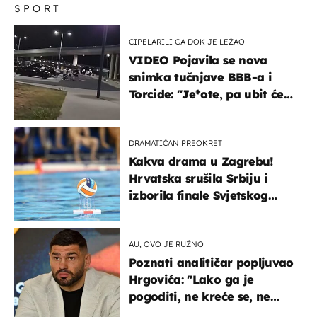
SPORT
CIPELARILI GA DOK JE LEŽAO
VIDEO Pojavila se nova
snimka tučnjave BBB-a i
Torcide: "Je*ote, pa ubit će
ga!"
DRAMATIČAN PREOKRET
Kakva drama u Zagrebu!
Hrvatska srušila Srbiju i
izborila finale Svjetskog
prvenstva
AU, OVO JE RUŽNO
Poznati analitičar popljuvao
Hrgovića: "Lako ga je
pogoditi, ne kreće se, ne
koristi noge..."