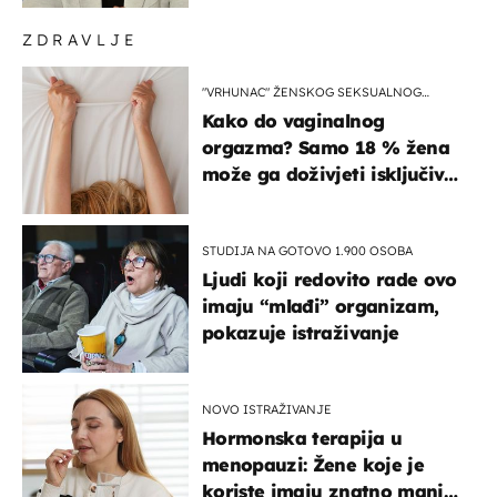
ZDRAVLJE
"VRHUNAC" ŽENSKOG SEKSUALNOG
ISKUSTVA
Kako do vaginalnog
orgazma? Samo 18 % žena
može ga doživjeti isključivo
na ovaj način
STUDIJA NA GOTOVO 1.900 OSOBA
Ljudi koji redovito rade ovo
imaju “mlađi” organizam,
pokazuje istraživanje
NOVO ISTRAŽIVANJE
Hormonska terapija u
menopauzi: Žene koje je
koriste imaju znatno manji