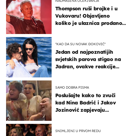
NADMAŠENA OČEKIVANJA
Thompson ruši brojke i u
Vukovaru! Objavljeno
koliko je ulaznica prodano
u kratkom vremenu
"KAO DA SU NOVAK ĐOKOVIĆ"
Jedan od najpoznatijih
svjetskih parova stigao na
Jadran, ovakve reakcije
vjerojatno nisu očekivali
SAMO DOBRA PISMA
Poslušajte kako to zvuči
kad Nina Badrić i Jakov
Jozinović zapjevaju
Oliverov hit!
SNIMLJENI U PRVOM REDU