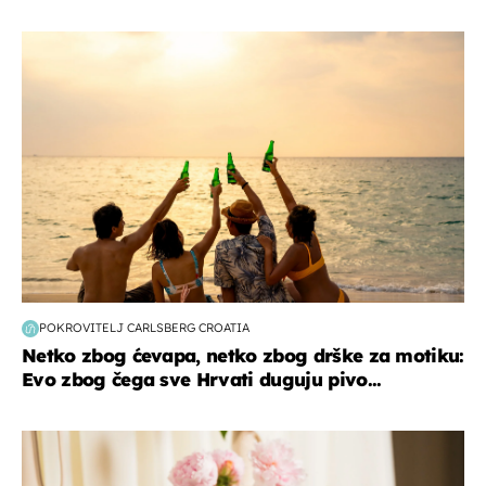
zanimljivosti
POKROVITELJ CARLSBERG CROATIA
Netko zbog ćevapa, netko zbog drške za motiku:
Evo zbog čega sve Hrvati duguju pivo...
moda & ljepota