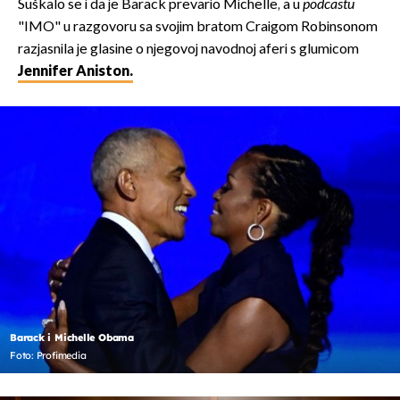
Šuškalo se i da je Barack prevario Michelle, a u
podcastu
"IMO" u razgovoru sa svojim bratom Craigom Robinsonom
razjasnila je glasine o njegovoj navodnoj aferi s glumicom
Jennifer Aniston.
Barack i Michelle Obama
Foto: Profimedia