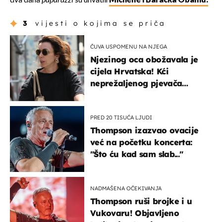
dva dana
paparazzi
su uhvatili
Michelle i Baracka Obamu.
3
vijesti o kojima se priča
ČUVA USPOMENU NA NJEGA
Njezinog oca obožavala je
cijela Hrvatska! Kći
neprežaljenog pjevača
projurila špicom na dva
kotača
PRED 20 TISUĆA LJUDI
Thompson izazvao ovacije
već na početku koncerta:
"Što ću kad sam slab..."
NADMAŠENA OČEKIVANJA
Thompson ruši brojke i u
Vukovaru! Objavljeno