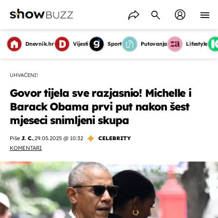
Dnevnik.hr
Vijesti
Sport
Putovanja
Lifestyle
UHVAĆENI!
Govor tijela sve razjasnio! Michelle i
Barack Obama prvi put nakon šest
mjeseci snimljeni skupa
Piše
J. C.
,
29.05.2025 @ 10:32
CELEBRITY
KOMENTARI
OMOGUĆI OBAVIJESTI