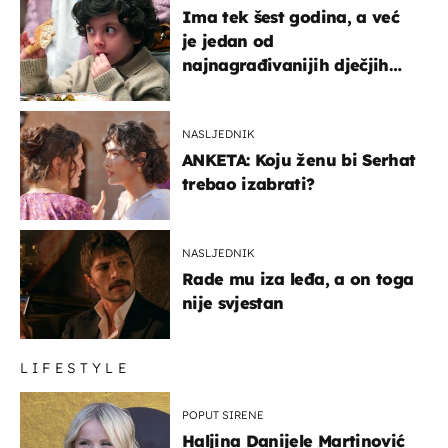
Ima tek šest godina, a već
je jedan od
najnagrađivanijih dječjih
glumaca
NASLJEDNIK
ANKETA: Koju ženu bi Serhat
trebao izabrati?
NASLJEDNIK
Rade mu iza leđa, a on toga
nije svjestan
LIFESTYLE
POPUT SIRENE
Haljina Danijele Martinović