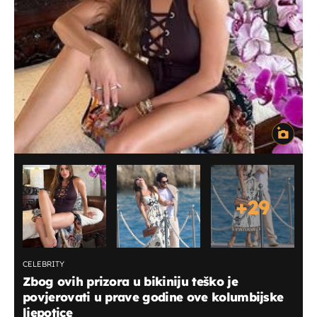
+
29
CELEBRITY
Zbog ovih prizora u bikiniju teško je
povjerovati u prave godine ove kolumbijske
ljepotice