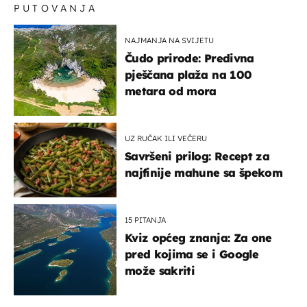
PUTOVANJA
NAJMANJA NA SVIJETU
Čudo prirode: Predivna
pješčana plaža na 100
metara od mora
UZ RUČAK ILI VEČERU
Savršeni prilog: Recept za
najfinije mahune sa špekom
15 PITANJA
Kviz općeg znanja: Za one
pred kojima se i Google
može sakriti