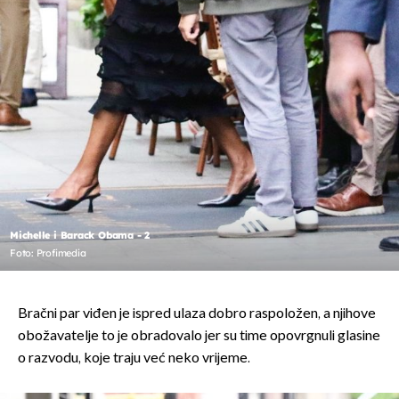
Michelle i Barack Obama - 2
Foto: Profimedia
Bračni par viđen je ispred ulaza dobro raspoložen, a njihove
obožavatelje to je obradovalo jer su time opovrgnuli glasine
o razvodu, koje traju već neko vrijeme.