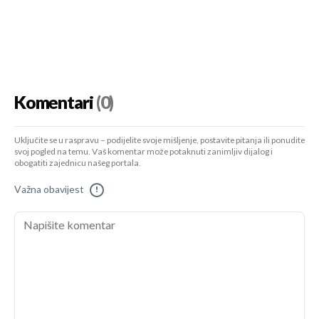
Komentari
(0)
Uključite se u raspravu – podijelite svoje mišljenje, postavite pitanja ili ponudite
svoj pogled na temu. Vaš komentar može potaknuti zanimljiv dijalog i
obogatiti zajednicu našeg portala.
Važna obavijest
!