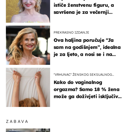
ističe ženstvenu figuru, a
savršena je za večernji
izlazak na moru
PREKRASNO IZDANJE
Ova haljina poručuje “Ja
sam na godišnjem”, idealna
je za ljeto, a nosi se i na
zagrebačkoj špici
"VRHUNAC" ŽENSKOG SEKSUALNOG
ISKUSTVA
Kako do vaginalnog
orgazma? Samo 18 % žena
može ga doživjeti isključivo
na ovaj način
ZABAVA