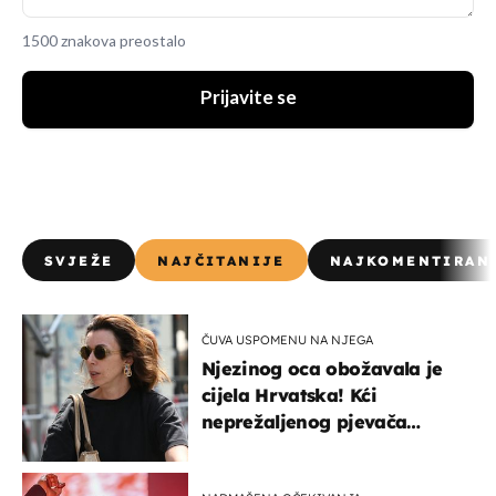
1500 znakova preostalo
Prijavite se
SVJEŽE
NAJČITANIJE
NAJKOMENTIRAN
ČUVA USPOMENU NA NJEGA
Njezinog oca obožavala je
cijela Hrvatska! Kći
neprežaljenog pjevača
projurila špicom na dva
kotača