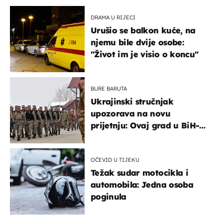
DRAMA U RIJECI
Urušio se balkon kuće, na
njemu bile dvije osobe:
"Život im je visio o koncu"
BURE BARUTA
Ukrajinski stručnjak
upozorava na novu
prijetnju: Ovaj grad u BiH-u
bi mogao biti žarište
OČEVID U TIJEKU
Težak sudar motocikla i
automobila: Jedna osoba
poginula