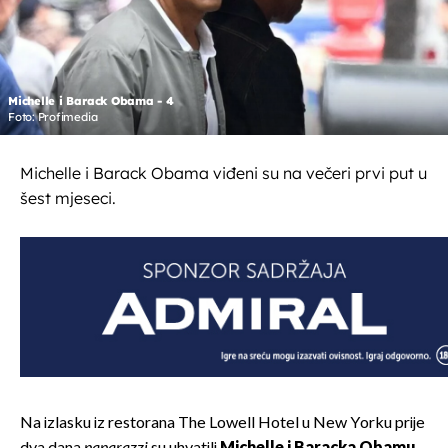
Michelle i Barack Obama - 4
Foto: Profimedia
Michelle i Barack Obama viđeni su na večeri prvi put u
šest mjeseci.
Na izlasku iz restorana The Lowell Hotel u New Yorku prije