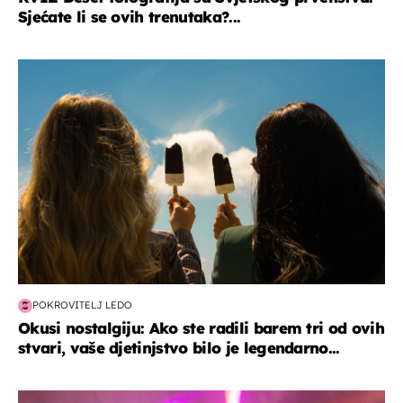
Sjećate li se ovih trenutaka?...
zdravlje & prehrana
POKROVITELJ LEDO
Okusi nostalgiju: Ako ste radili barem tri od ovih
stvari, vaše djetinjstvo bilo je legendarno...
kultura & zabava