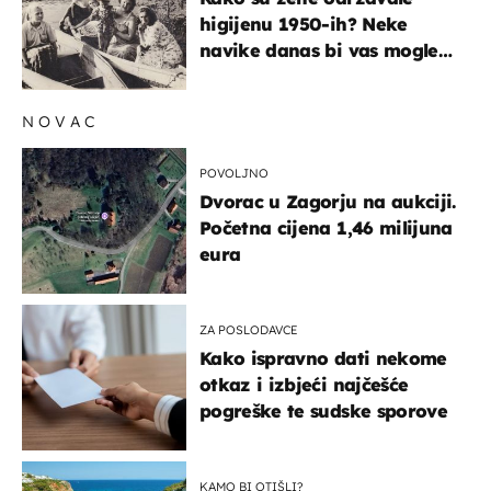
higijenu 1950-ih? Neke
navike danas bi vas mogle
iznenaditi
NOVAC
POVOLJNO
Dvorac u Zagorju na aukciji.
Početna cijena 1,46 milijuna
eura
ZA POSLODAVCE
Kako ispravno dati nekome
otkaz i izbjeći najčešće
pogreške te sudske sporove
KAMO BI OTIŠLI?