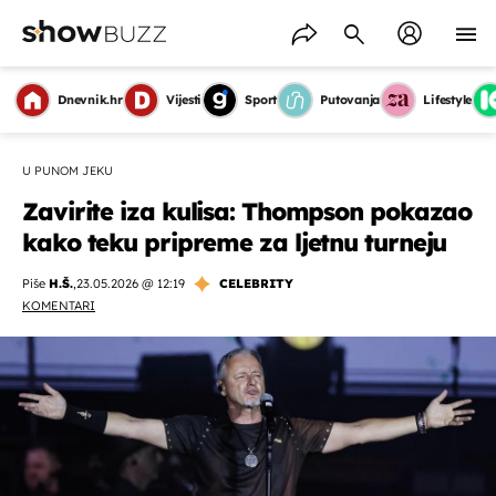
Dnevnik.hr
Vijesti
Sport
Putovanja
Lifestyle
U PUNOM JEKU
Zavirite iza kulisa: Thompson pokazao
kako teku pripreme za ljetnu turneju
Piše
H.Š.
,
23.05.2026 @ 12:19
CELEBRITY
KOMENTARI
OMOGUĆI OBAVIJESTI