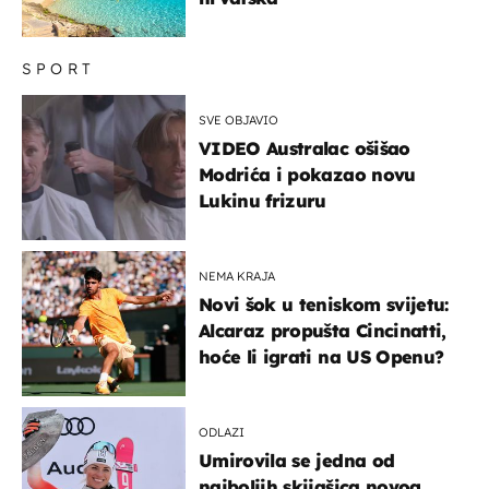
SPORT
SVE OBJAVIO
VIDEO Australac ošišao
Modrića i pokazao novu
Lukinu frizuru
NEMA KRAJA
Novi šok u teniskom svijetu:
Alcaraz propušta Cincinatti,
hoće li igrati na US Openu?
ODLAZI
Umirovila se jedna od
najboljih skijašica novog