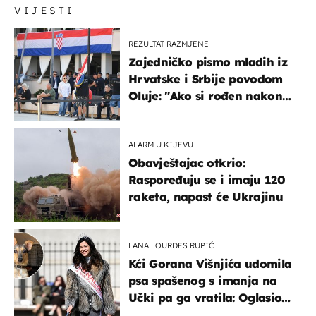
VIJESTI
REZULTAT RAZMJENE
Zajedničko pismo mladih iz
Hrvatske i Srbije povodom
Oluje: "Ako si rođen nakon
'95..."
ALARM U KIJEVU
Obavještajac otkrio:
Raspoređuju se i imaju 120
raketa, napast će Ukrajinu
LANA LOURDES RUPIĆ
Kći Gorana Višnjića udomila
psa spašenog s imanja na
Učki pa ga vratila: Oglasio
se azil, majka odgovorila na