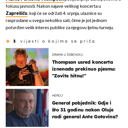
fokusu javnosti. Nakon najave velikog koncerta u
Zaprešiću
, koji će se održati 4. srpnja, ulaznice su
rasprodane u svega nekoliko sati, čime je još jednom
potvrđen velik interes publike za njegovu ljetnu turneju.
3
vijesti o kojima se priča
DRAMA U ŠIBENIKU
Thompson usred koncerta
iznenada prekinuo pjesmu:
"Zovite hitnu!"
HEROJ
General pobjednik: Gdje i
što 31 godinu nakon Oluje
radi general Ante Gotovina?