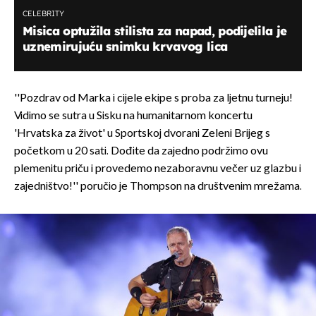
CELEBRITY
Misica optužila stilista za napad, podijelila je
uznemirujuću snimku krvavog lica
''Pozdrav od Marka i cijele ekipe s proba za ljetnu turneju!
Vidimo se sutra u Sisku na humanitarnom koncertu
'Hrvatska za život' u Sportskoj dvorani Zeleni Brijeg s
početkom u 20 sati. Dođite da zajedno podržimo ovu
plemenitu priču i provedemo nezaboravnu večer uz glazbu i
zajedništvo!'' poručio je Thompson na društvenim mrežama.