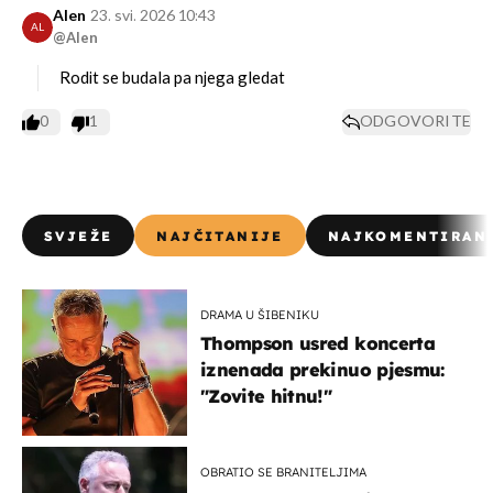
Alen
23. svi. 2026 10:43
AL
@Alen
Rodit se budala pa njega gledat
0
1
ODGOVORITE
SVJEŽE
NAJČITANIJE
NAJKOMENTIRAN
DRAMA U ŠIBENIKU
Thompson usred koncerta
iznenada prekinuo pjesmu:
"Zovite hitnu!"
OBRATIO SE BRANITELJIMA