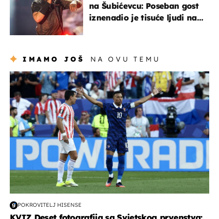
na Šubićevcu: Poseban gost
iznenadio je tisuće ljudi na
Thompsonovu koncertu
IMAMO JOŠ
NA OVU TEMU
svjetsko prvenstvo 2026
POKROVITELJ HISENSE
KVIZ Deset fotografija sa Svjetskog prvenstva: