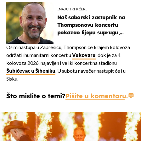
IMAJU TRI KĆERI
Naš saborski zastupnik na
Thompsonovu koncertu
pokazao lijepu suprugu,
koja godinama izbjegava
javnost
Osim nastupa u Zaprešiću, Thompson će krajem kolovoza
održati i humanitarni koncert u
Vukovaru
, dok je za 4.
kolovoza 2026. najavljen i veliki koncert na stadionu
Šubićevac u Šibeniku
. U subotu navečer nastupit će i u
Sisku.
Što mislite o temi?
Pišite u komentaru.