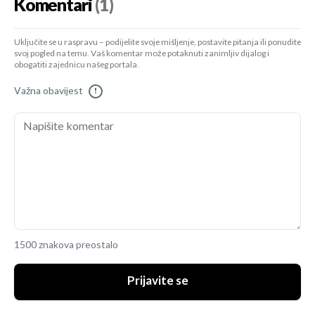
Komentari
(1)
Uključite se u raspravu – podijelite svoje mišljenje, postavite pitanja ili ponudite
svoj pogled na temu. Vaš komentar može potaknuti zanimljiv dijalog i
obogatiti zajednicu našeg portala.
Važna obavijest
!
1500 znakova preostalo
Prijavite se