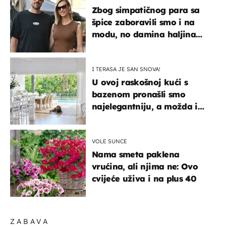
Zbog simpatičnog para sa
špice zaboravili smo i na
modu, no damina haljina
itekako nas se dojmila
I TERASA JE SAN SNOVA!
U ovoj raskošnoj kući s
bazenom pronašli smo
najelegantniju, a možda i
najljepšu bijelu kuhinju
VOLE SUNCE
Nama smeta paklena
vrućina, ali njima ne: Ovo
cvijeće uživa i na plus 40
ZABAVA