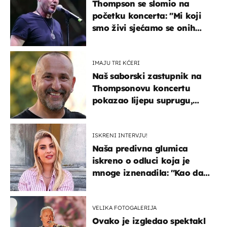
Thompson se slomio na
početku koncerta: "Mi koji
smo živi sjećamo se onih
koji nisu..."
IMAJU TRI KĆERI
Naš saborski zastupnik na
Thompsonovu koncertu
pokazao lijepu suprugu,
koja godinama izbjegava
javnost
ISKRENI INTERVJU!
Naša predivna glumica
iskreno o odluci koja je
mnoge iznenadila: ''Kao da
mi je veliki teret pao s leđa''
VELIKA FOTOGALERIJA
Ovako je izgledao spektakl