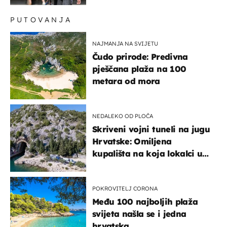
kritike
PUTOVANJA
NAJMANJA NA SVIJETU
Čudo prirode: Predivna
pješčana plaža na 100
metara od mora
NEDALEKO OD PLOČA
Skriveni vojni tuneli na jugu
Hrvatske: Omiljena
kupališta na koja lokalci u
miru dolaze roniti i skakati
u more
POKROVITELJ CORONA
Među 100 najboljih plaža
svijeta našla se i jedna
hrvatska