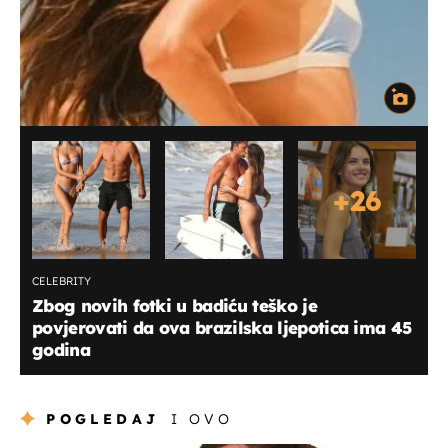
+
26
CELEBRITY
Zbog novih fotki u badiću teško je
povjerovati da ova brazilska ljepotica ima 45
godina
POGLEDAJ
I OVO