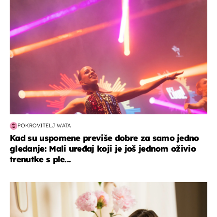
POKROVITELJ WATA
Kad su uspomene previše dobre za samo jedno
gledanje: Mali uređaj koji je još jednom oživio
trenutke s ple...
moda & ljepota