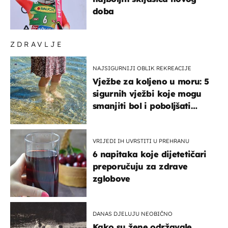
doba
ZDRAVLJE
NAJSIGURNIJI OBLIK REKREACIJE
Vježbe za koljeno u moru: 5
sigurnih vježbi koje mogu
smanjiti bol i poboljšati
pokretljivost
VRIJEDI IH UVRSTITI U PREHRANU
6 napitaka koje dijetetičari
preporučuju za zdrave
zglobove
DANAS DJELUJU NEOBIČNO
Kako su žene održavale