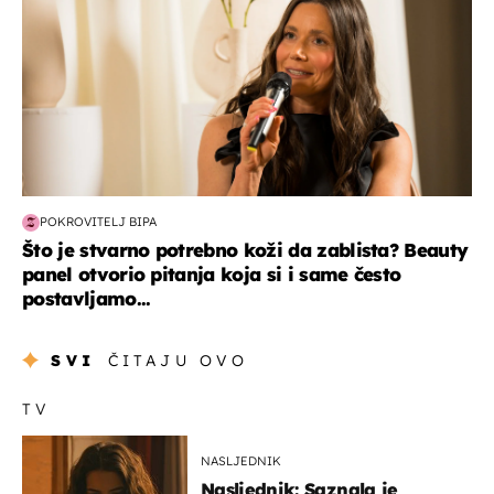
POKROVITELJ BIPA
Što je stvarno potrebno koži da zablista? Beauty
panel otvorio pitanja koja si i same često
postavljamo...
SVI
ČITAJU OVO
TV
NASLJEDNIK
Nasljednik: Saznala je