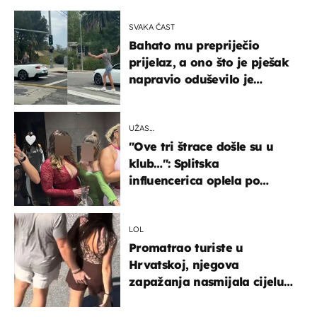
SVAKA ČAST
Bahato mu prepriječio
prijelaz, a ono što je pješak
napravio oduševilo je
društvene mreže
UŽAS…
"Ove tri štrace došle su u
klub…": Splitska
influencerica oplela po
ženama zbog užasnog
ponašanja
LOL
Promatrao turiste u
Hrvatskoj, njegova
zapažanja nasmijala cijelu
regiju