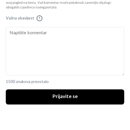
svoj pogled na temu. Vaš komentar može potaknuti zanimljiv dijalog i
obogatiti zajednicu našeg portala.
Važna obavijest
!
1500 znakova preostalo
Prijavite se