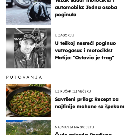
automobila: Jedna osoba
poginula
U ZAGORJU
U teškoj nesreći poginuo
vatrogasac i motociklst
Matija: "Ostavio je trag"
PUTOVANJA
UZ RUČAK ILI VEČERU
Savršeni prilog: Recept za
najfinije mahune sa špekom
NAJMANJA NA SVIJETU
Čudo prirode: Predivna