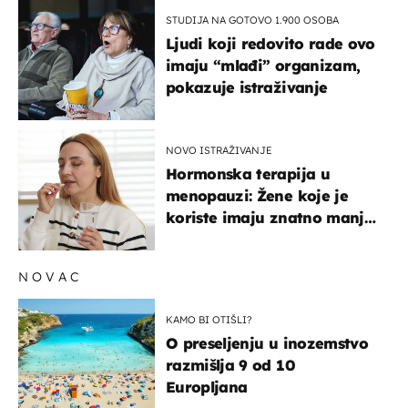
STUDIJA NA GOTOVO 1.900 OSOBA
Ljudi koji redovito rade ovo
imaju “mlađi” organizam,
pokazuje istraživanje
NOVO ISTRAŽIVANJE
Hormonska terapija u
menopauzi: Žene koje je
koriste imaju znatno manji
rizik od ovoga
NOVAC
KAMO BI OTIŠLI?
O preseljenju u inozemstvo
razmišlja 9 od 10
Europljana