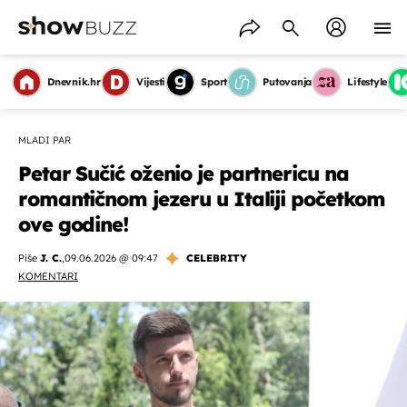
Dnevnik.hr
Vijesti
Sport
Putovanja
Lifestyle
MLADI PAR
Petar Sučić oženio je partnericu na
romantičnom jezeru u Italiji početkom
ove godine!
Piše
J. C.
,
09.06.2026 @ 09:47
CELEBRITY
KOMENTARI
OMOGUĆI OBAVIJESTI