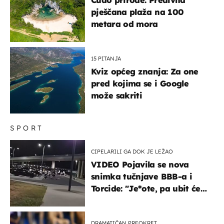
pješčana plaža na 100
metara od mora
15 PITANJA
Kviz općeg znanja: Za one
pred kojima se i Google
može sakriti
SPORT
CIPELARILI GA DOK JE LEŽAO
VIDEO Pojavila se nova
snimka tučnjave BBB-a i
Torcide: "Je*ote, pa ubit će
ga!"
DRAMATIČAN PREOKRET