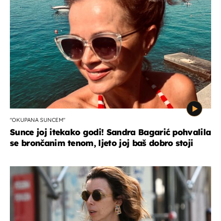
"OKUPANA SUNCEM"
Sunce joj itekako godi! Sandra Bagarić pohvalila
se brončanim tenom, ljeto joj baš dobro stoji