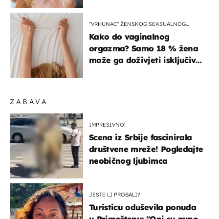
zagrebačkoj špici
"VRHUNAC" ŽENSKOG SEKSUALNOG
ISKUSTVA
Kako do vaginalnog
orgazma? Samo 18 % žena
može ga doživjeti isključivo
na ovaj način
ZABAVA
IMPRESIVNO!
Scena iz Srbije fascinirala
društvene mreže! Pogledajte
neobičnog ljubimca
JESTE LI PROBALI?
Turisticu oduševila ponuda
u Primoštenu: "Oni su puno