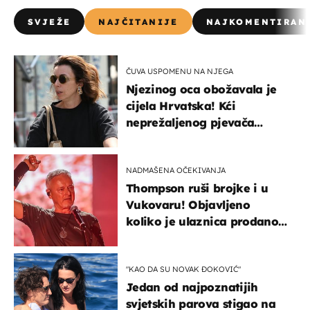
SVJEŽE
NAJČITANIJE
NAJKOMENTIRAN
ČUVA USPOMENU NA NJEGA
Njezinog oca obožavala je
cijela Hrvatska! Kći
neprežaljenog pjevača
projurila špicom na dva
kotača
NADMAŠENA OČEKIVANJA
Thompson ruši brojke i u
Vukovaru! Objavljeno
koliko je ulaznica prodano
u kratkom vremenu
"KAO DA SU NOVAK ĐOKOVIĆ"
Jedan od najpoznatijih
svjetskih parova stigao na