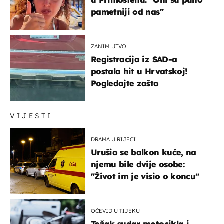
pametniji od nas"
ZANIMLJIVO
Registracija iz SAD-a
postala hit u Hrvatskoj!
Pogledajte zašto
VIJESTI
DRAMA U RIJECI
Urušio se balkon kuće, na
njemu bile dvije osobe:
"Život im je visio o koncu"
OČEVID U TIJEKU
Težak sudar motocikla i