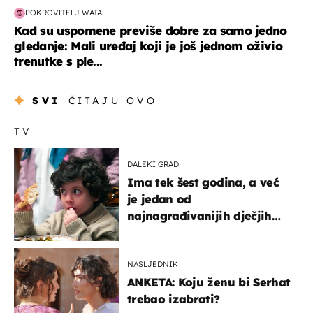
POKROVITELJ WATA
Kad su uspomene previše dobre za samo jedno
gledanje: Mali uređaj koji je još jednom oživio
trenutke s ple...
SVI
ČITAJU OVO
TV
DALEKI GRAD
Ima tek šest godina, a već
je jedan od
najnagrađivanijih dječjih
glumaca
NASLJEDNIK
ANKETA: Koju ženu bi Serhat
trebao izabrati?