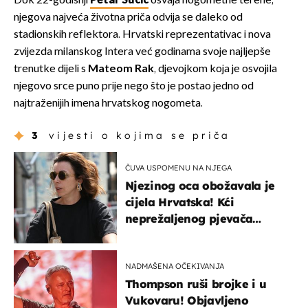
Dok 22-godišnji
Petar Sučić
osvaja nogometne terene,
njegova najveća životna priča odvija se daleko od
stadionskih reflektora. Hrvatski reprezentativac i nova
zvijezda milanskog Intera već godinama svoje najljepše
trenutke dijeli s
Mateom Rak
, djevojkom koja je osvojila
njegovo srce puno prije nego što je postao jedno od
najtraženijih imena hrvatskog nogometa.
3
vijesti o kojima se priča
ČUVA USPOMENU NA NJEGA
Njezinog oca obožavala je
cijela Hrvatska! Kći
neprežaljenog pjevača
projurila špicom na dva
kotača
NADMAŠENA OČEKIVANJA
Thompson ruši brojke i u
Vukovaru! Objavljeno