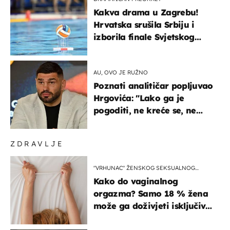
Kakva drama u Zagrebu!
Hrvatska srušila Srbiju i
izborila finale Svjetskog
prvenstva
AU, OVO JE RUŽNO
Poznati analitičar popljuvao
Hrgovića: "Lako ga je
pogoditi, ne kreće se, ne
koristi noge..."
ZDRAVLJE
"VRHUNAC" ŽENSKOG SEKSUALNOG
ISKUSTVA
Kako do vaginalnog
orgazma? Samo 18 % žena
može ga doživjeti isključivo
na ovaj način