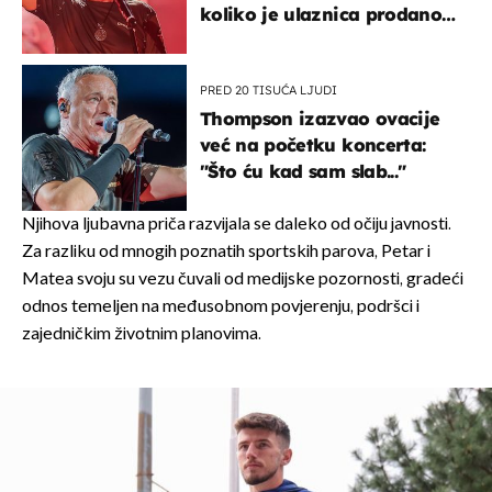
koliko je ulaznica prodano
u kratkom vremenu
PRED 20 TISUĆA LJUDI
Thompson izazvao ovacije
već na početku koncerta:
"Što ću kad sam slab..."
Njihova ljubavna priča razvijala se daleko od očiju javnosti.
Za razliku od mnogih poznatih sportskih parova, Petar i
Matea svoju su vezu čuvali od medijske pozornosti, gradeći
odnos temeljen na međusobnom povjerenju, podršci i
zajedničkim životnim planovima.