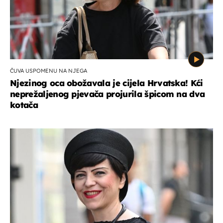
ČUVA USPOMENU NA NJEGA
Njezinog oca obožavala je cijela Hrvatska! Kći
neprežaljenog pjevača projurila špicom na dva
kotača