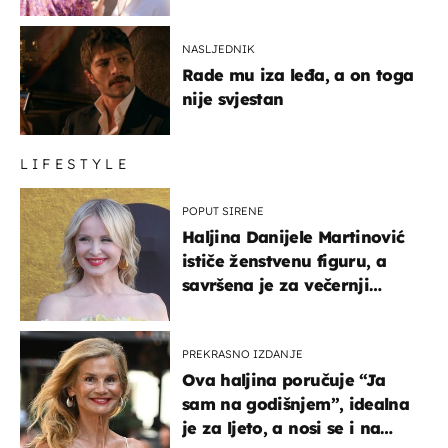
NASLJEDNIK
Rade mu iza leđa, a on toga
nije svjestan
LIFESTYLE
POPUT SIRENE
Haljina Danijele Martinović
ističe ženstvenu figuru, a
savršena je za večernji
izlazak na moru
PREKRASNO IZDANJE
Ova haljina poručuje “Ja
sam na godišnjem”, idealna
je za ljeto, a nosi se i na