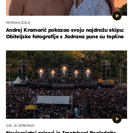
MORSKA IDILA
Andrej Kramarić pokazao svoju najdražu ekipu:
Obiteljske fotografije s Jadrana pune su topline
SVE JE SPREMNO
Nevjerojatni prizori iz Imotskog! Pogledajte