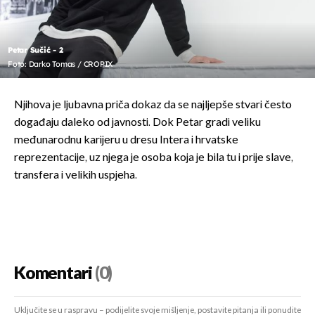
Petar Sučić - 2
Foto: Darko Tomas / CROPIX
Njihova je ljubavna priča dokaz da se najljepše stvari često
događaju daleko od javnosti. Dok Petar gradi veliku
međunarodnu karijeru u dresu Intera i hrvatske
reprezentacije, uz njega je osoba koja je bila tu i prije slave,
transfera i velikih uspjeha.
Komentari
(0)
Uključite se u raspravu – podijelite svoje mišljenje, postavite pitanja ili ponudite