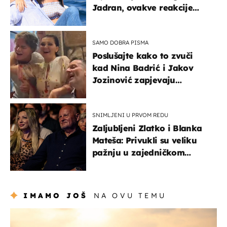
Jadran, ovakve reakcije
vjerojatno nisu očekivali
SAMO DOBRA PISMA
Poslušajte kako to zvuči
kad Nina Badrić i Jakov
Jozinović zapjevaju
Oliverov hit!
SNIMLJENI U PRVOM REDU
Zaljubljeni Zlatko i Blanka
Mateša: Privukli su veliku
pažnju u zajedničkom
izlasku
IMAMO JOŠ
NA OVU TEMU
zanimljivosti