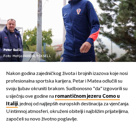
Petar Sučić
Foto: Matija Habljak/PIXSELL
Nakon godina zajedničkog života i brojnih izazova koje nosi
profesionalna sportska karijera, Petar i Matea odlučili su
svoju ljubav okruniti brakom. Sudbonosno "da" izgovorili su
u siječnju ove godine na
romantičnom jezeru Como u
Italiji
, jednoj od najljepših europskih destinacija za vjenčanja.
U intimnoj atmosferi, okruženi obitelji i najbližim prijateljima,
započeli su novo životno poglavlje.