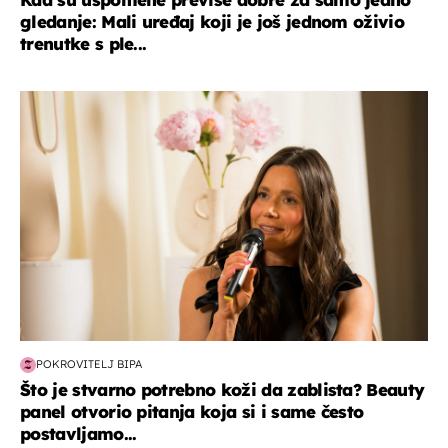
gledanje: Mali uređaj koji je još jednom oživio
trenutke s ple...
moda & ljepota
POKROVITELJ BIPA
Što je stvarno potrebno koži da zablista? Beauty
panel otvorio pitanja koja si i same često
postavljamo...