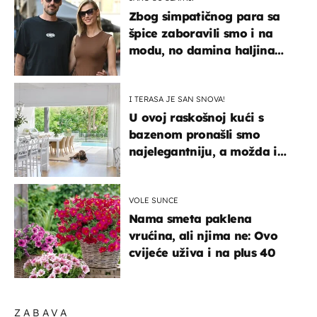
Zbog simpatičnog para sa
špice zaboravili smo i na
modu, no damina haljina
itekako nas se dojmila
I TERASA JE SAN SNOVA!
U ovoj raskošnoj kući s
bazenom pronašli smo
najelegantniju, a možda i
najljepšu bijelu kuhinju
VOLE SUNCE
Nama smeta paklena
vrućina, ali njima ne: Ovo
cvijeće uživa i na plus 40
ZABAVA