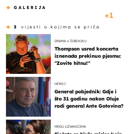
GALERIJA
1
3
vijesti o kojima se priča
DRAMA U ŠIBENIKU
Thompson usred koncerta
iznenada prekinuo pjesmu:
"Zovite hitnu!"
HEROJ
General pobjednik: Gdje i
što 31 godinu nakon Oluje
radi general Ante Gotovina?
MEĐU UZVANICIMA