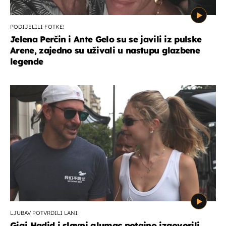
PODIJELILI FOTKE!
Jelena Perčin i Ante Gelo su se javili iz pulske
Arene, zajedno su uživali u nastupu glazbene
legende
LJUBAV POTVRDILI LANI
Gigi Hadid i slavni glumac potajno izgovorili