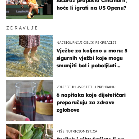
Alcaraz propušta Cincinatti,
hoće li igrati na US Openu?
ZDRAVLJE
NAJSIGURNIJI OBLIK REKREACIJE
Vježbe za koljeno u moru: 5
sigurnih vježbi koje mogu
smanjiti bol i poboljšati
pokretljivost
VRIJEDI IH UVRSTITI U PREHRANU
6 napitaka koje dijetetičari
preporučuju za zdrave
zglobove
PIŠE NUTRICIONISTICA