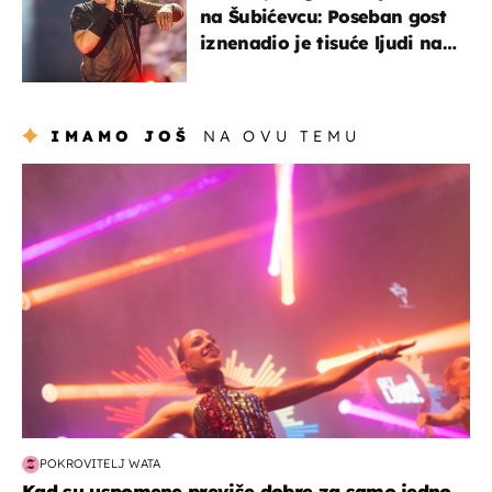
na Šubićevcu: Poseban gost
iznenadio je tisuće ljudi na
Thompsonovu koncertu
IMAMO JOŠ
NA OVU TEMU
kultura & zabava
POKROVITELJ WATA
Kad su uspomene previše dobre za samo jedno