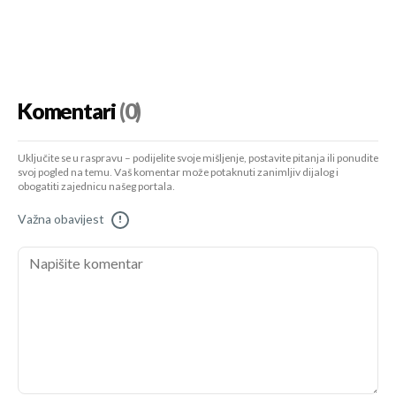
Komentari
(0)
Uključite se u raspravu – podijelite svoje mišljenje, postavite pitanja ili ponudite
svoj pogled na temu. Vaš komentar može potaknuti zanimljiv dijalog i
obogatiti zajednicu našeg portala.
Važna obavijest
!