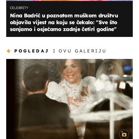
CELEBRITY
Nina Badrić u poznatom muškom društvu
objavila vijest na koju se čekalo: "Sve što
sanjamo i osjećamo zadnje četiri godine"
POGLEDAJ
I OVU GALERIJU