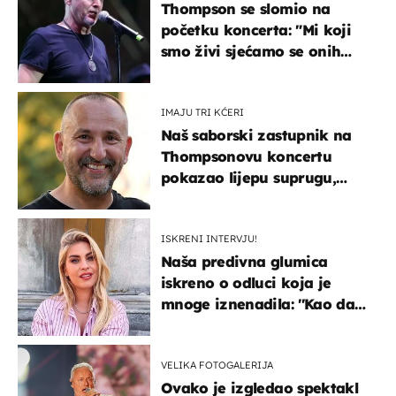
Thompson se slomio na
početku koncerta: "Mi koji
smo živi sjećamo se onih
koji nisu..."
IMAJU TRI KĆERI
Naš saborski zastupnik na
Thompsonovu koncertu
pokazao lijepu suprugu,
koja godinama izbjegava
javnost
ISKRENI INTERVJU!
Naša predivna glumica
iskreno o odluci koja je
mnoge iznenadila: ''Kao da
mi je veliki teret pao s leđa''
VELIKA FOTOGALERIJA
Ovako je izgledao spektakl