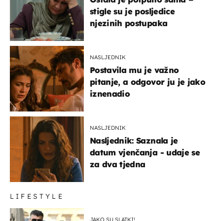
stigle su je posljedice
njezinih postupaka
NASLJEDNIK
Postavila mu je važno
pitanje, a odgovor ju je jako
iznenadio
NASLJEDNIK
Nasljednik: Saznala je
datum vjenčanja - udaje se
za dva tjedna
LIFESTYLE
JAKO SU SLATKI!