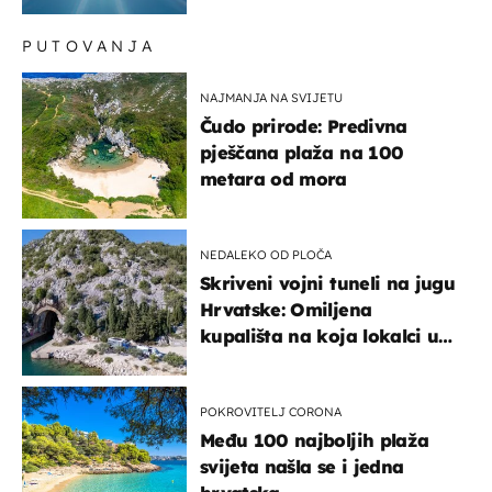
meteorolog
PUTOVANJA
NAJMANJA NA SVIJETU
Čudo prirode: Predivna
pješčana plaža na 100
metara od mora
NEDALEKO OD PLOČA
Skriveni vojni tuneli na jugu
Hrvatske: Omiljena
kupališta na koja lokalci u
miru dolaze roniti i skakati
u more
POKROVITELJ CORONA
Među 100 najboljih plaža
svijeta našla se i jedna