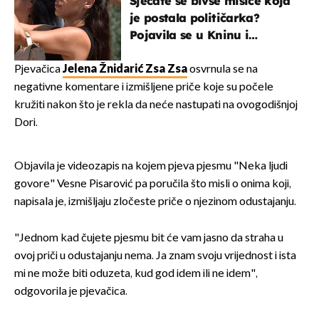
Sjećate se bivše misice koja
je postala političarka?
Pojavila se u Kninu i
privukla pažnju
Pjevačica
Jelena Žnidarić Zsa Zsa
osvrnula se na
negativne komentare i izmišljene priče koje su počele
kružiti nakon što je rekla da neće nastupati na ovogodišnjoj
Dori.
Objavila je videozapis na kojem pjeva pjesmu "Neka ljudi
govore" Vesne Pisarović pa poručila što misli o onima koji,
napisala je, izmišljaju zločeste priče o njezinom odustajanju.
"Jednom kad čujete pjesmu bit će vam jasno da straha u
ovoj priči u odustajanju nema. Ja znam svoju vrijednost i ista
mi ne može biti oduzeta, kud god idem ili ne idem",
odgovorila je pjevačica.