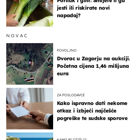
Poriluk i giht: Smijete li ga
jesti ili riskirate novi
napadaj?
NOVAC
POVOLJNO
Dvorac u Zagorju na aukciji.
Početna cijena 1,46 milijuna
eura
ZA POSLODAVCE
Kako ispravno dati nekome
otkaz i izbjeći najčešće
pogreške te sudske sporove
KAMO BI OTIŠLI?