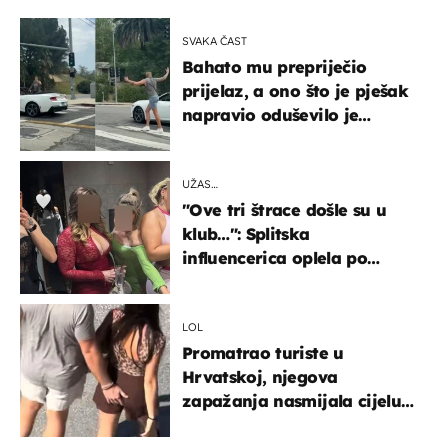
SVAKA ČAST
Bahato mu prepriječio
prijelaz, a ono što je pješak
napravio oduševilo je
društvene mreže
UŽAS…
"Ove tri štrace došle su u
klub…": Splitska
influencerica oplela po
ženama zbog užasnog
ponašanja
LOL
Promatrao turiste u
Hrvatskoj, njegova
zapažanja nasmijala cijelu
regiju