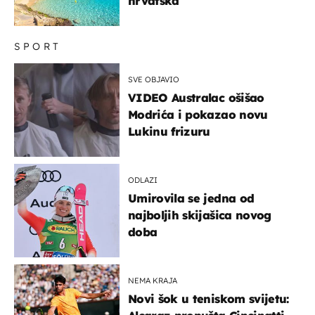
hrvatska
SPORT
SVE OBJAVIO
VIDEO Australac ošišao
Modrića i pokazao novu
Lukinu frizuru
ODLAZI
Umirovila se jedna od
najboljih skijašica novog
doba
NEMA KRAJA
Novi šok u teniskom svijetu: