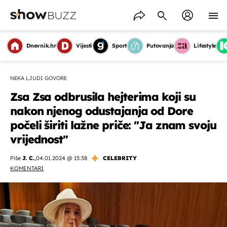
Dnevnik.hr
Vijesti
Sport
Putovanja
Lifestyle
NEKA LJUDI GOVORE
Zsa Zsa odbrusila hejterima koji su
nakon njenog odustajanja od Dore
počeli širiti lažne priče: ''Ja znam svoju
vrijednost''
Piše
J. C.
,
04.01.2024 @ 15:38
CELEBRITY
KOMENTARI
OMOGUĆI OBAVIJESTI