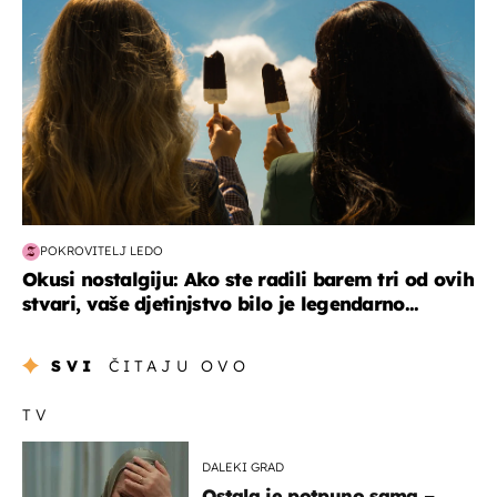
POKROVITELJ LEDO
Okusi nostalgiju: Ako ste radili barem tri od ovih
stvari, vaše djetinjstvo bilo je legendarno...
SVI
ČITAJU OVO
TV
DALEKI GRAD
Ostala je potpuno sama –