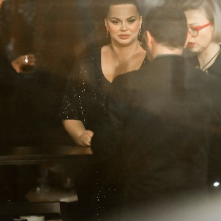
+
3
+
21
NIJE PRVI PUT
 pred
Thompsonova supruga javno komentira
e
hrvatsku pjevačicu koju prati godinam
Vjenčanje Sandre Perković - 2
Foto: Ronald Gorsi