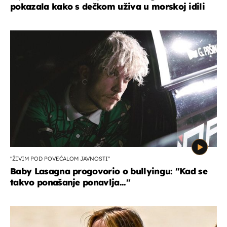
pokazala kako s dečkom uživa u morskoj idili
"ŽIVIM POD POVEĆALOM JAVNOSTI"
Baby Lasagna progovorio o bullyingu: "Kad se
takvo ponašanje ponavlja..."