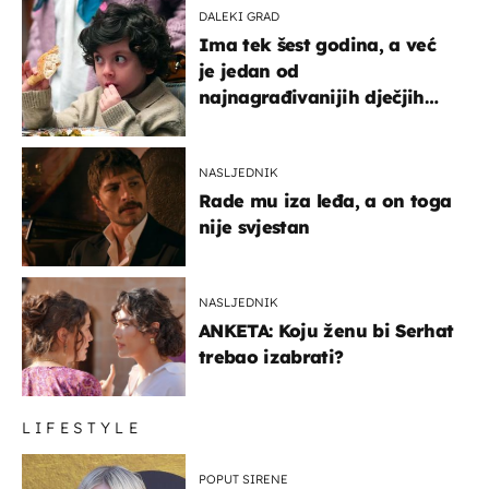
DALEKI GRAD
Ima tek šest godina, a već
je jedan od
najnagrađivanijih dječjih
glumaca
NASLJEDNIK
Rade mu iza leđa, a on toga
nije svjestan
NASLJEDNIK
ANKETA: Koju ženu bi Serhat
trebao izabrati?
LIFESTYLE
POPUT SIRENE