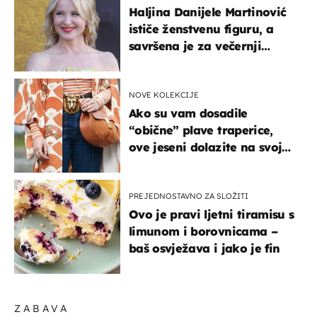
Haljina Danijele Martinović
ističe ženstvenu figuru, a
savršena je za večernji
izlazak na moru
NOVE KOLEKCIJE
Ako su vam dosadile
“obične” plave traperice,
ove jeseni dolazite na svoje
- izdvajamo 15 hit modela
PREJEDNOSTAVNO ZA SLOŽITI
Ovo je pravi ljetni tiramisu s
limunom i borovnicama –
baš osvježava i jako je fin
ZABAVA