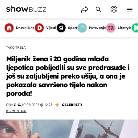
Dnevnik.hr
Vijesti
Sport
Putovanja
Lifestyle
TAKO TREBA!
Miljenik žena i 20 godina mlađa
ljepotica pobijedili su sve predrasude i
još su zaljubljeni preko ušiju, a ona je
pokazala savršeno tijelo nakon
poroda!
Piše
J. C.
,
10.08.2022 @ 12:27
CELEBRITY
KOMENTARI
OMOGUĆI OBAVIJESTI