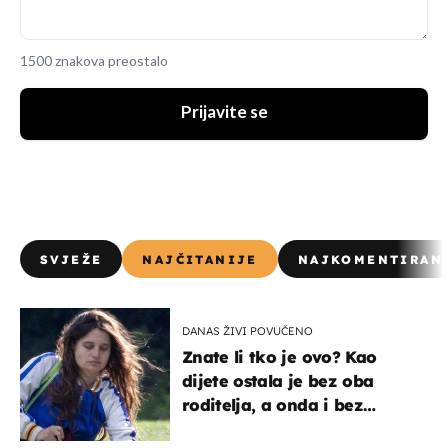
1500 znakova preostalo
Prijavite se
SVJEŽE
NAJČITANIJE
NAJKOMENTIRAN
DANAS ŽIVI POVUČENO
Znate li tko je ovo? Kao
dijete ostala je bez oba
roditelja, a onda i bez
milijuna koje je trebala