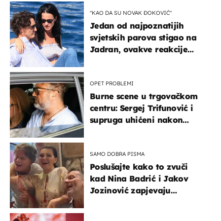
naslijediti
"KAO DA SU NOVAK ĐOKOVIĆ"
Jedan od najpoznatijih
svjetskih parova stigao na
Jadran, ovakve reakcije
vjerojatno nisu očekivali
OPET PROBLEMI
Burne scene u trgovačkom
centru: Sergej Trifunović i
supruga uhićeni nakon
svađe!
SAMO DOBRA PISMA
Poslušajte kako to zvuči
kad Nina Badrić i Jakov
Jozinović zapjevaju
Oliverov hit!