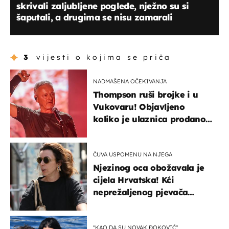
skrivali zaljubljene poglede, nježno su si
šaputali, a drugima se nisu zamarali
3
vijesti o kojima se priča
NADMAŠENA OČEKIVANJA
Thompson ruši brojke i u
Vukovaru! Objavljeno
koliko je ulaznica prodano
u kratkom vremenu
ČUVA USPOMENU NA NJEGA
Njezinog oca obožavala je
cijela Hrvatska! Kći
neprežaljenog pjevača
projurila špicom na dva
kotača
"KAO DA SU NOVAK ĐOKOVIĆ"