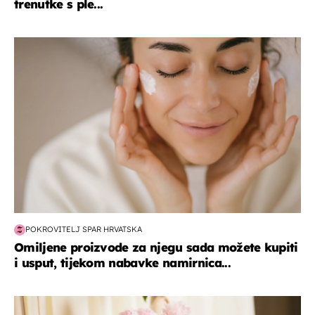
trenutke s ple...
moda & ljepota
POKROVITELJ SPAR HRVATSKA
Omiljene proizvode za njegu sada možete kupiti
i usput, tijekom nabavke namirnica...
moda & ljepota