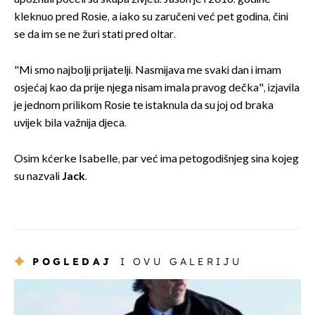
kleknuo pred Rosie, a iako su zaručeni već pet godina, čini
se da im se ne žuri stati pred oltar.
"Mi smo najbolji prijatelji. Nasmijava me svaki dan i imam
osjećaj kao da prije njega nisam imala pravog dečka", izjavila
je jednom prilikom Rosie te istaknula da su joj od braka
uvijek bila važnija djeca.
Osim kćerke Isabelle, par već ima petogodišnjeg sina kojeg
su nazvali
Jack
.
POGLEDAJ
I OVU GALERIJU