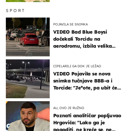
SPORT
POJAVILA SE SNIMKA
VIDEO Bad Blue Boysi
dočekali Torcidu na
aerodromu, izbila velika
masovna tučnjava
CIPELARILI GA DOK JE LEŽAO
VIDEO Pojavila se nova
snimka tučnjave BBB-a i
Torcide: "Je*ote, pa ubit će
ga!"
AU, OVO JE RUŽNO
Poznati analitičar popljuvao
Hrgovića: "Lako ga je
pogoditi, ne kreće se, ne