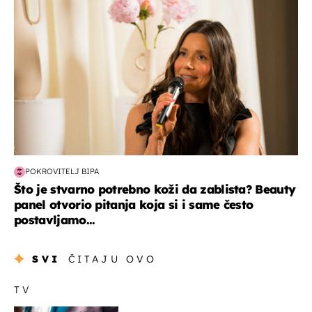
POKROVITELJ BIPA
Što je stvarno potrebno koži da zablista? Beauty
panel otvorio pitanja koja si i same često
postavljamo...
SVI
ČITAJU OVO
TV