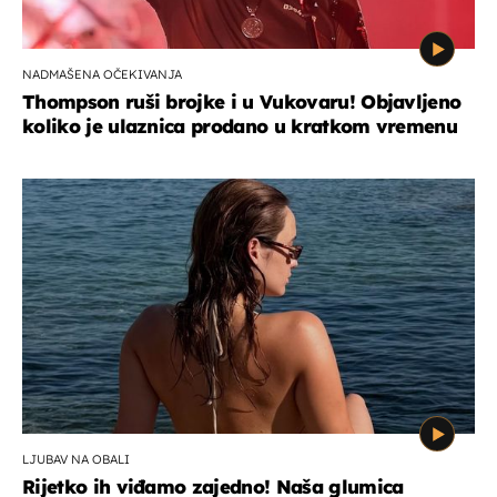
NADMAŠENA OČEKIVANJA
Thompson ruši brojke i u Vukovaru! Objavljeno
koliko je ulaznica prodano u kratkom vremenu
LJUBAV NA OBALI
Rijetko ih viđamo zajedno! Naša glumica