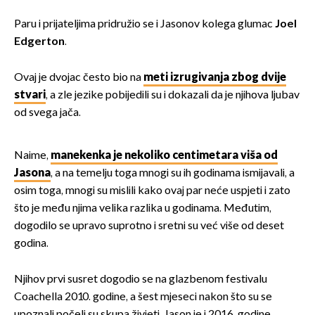
Paru i prijateljima pridružio se i Jasonov kolega glumac
Joel
Edgerton
.
Ovaj je dvojac često bio na
meti izrugivanja zbog dvije
stvari
, a zle jezike pobijedili su i dokazali da je njihova ljubav
od svega jača.
Naime,
manekenka je nekoliko centimetara viša od
Jasona
, a na temelju toga mnogi su ih godinama ismijavali, a
osim toga, mnogi su mislili kako ovaj par neće uspjeti i zato
što je među njima velika razlika u godinama. Međutim,
dogodilo se upravo suprotno i sretni su već više od deset
godina.
Njihov prvi susret dogodio se na glazbenom festivalu
Coachella 2010. godine, a šest mjeseci nakon što su se
upoznali počeli su skupa živjeti. Jason je i 2016. godine