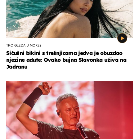
TKO GLEDA U MORE?
Sićušni bikini s trešnjicama jedva je obuzdao
njezine adute: Ovako bujna Slavonka uživa na
Jadranu