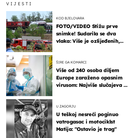
VIJESTI
KOD BJELOVARA
FOTO/VIDEO Stižu prve
snimke! Sudarila se dva
vlaka: Više je ozlijeđenih,
hitne službe na terenu
ŠIRE GA KOMARCI
Više od 240 osoba diljem
Europe zaraženo opasnim
virusom: Najviše slučajeva u
našem susjedstvu
U ZAGORJU
U teškoj nesreći poginuo
vatrogasac i motociklst
Matija: "Ostavio je trag"