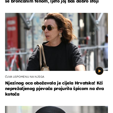
se brončanim tenom, ljeto joj baš dobro stoji
ČUVA USPOMENU NA NJEGA
Njezinog oca obožavala je cijela Hrvatska! Kći
neprežaljenog pjevača projurila špicom na dva
kotača