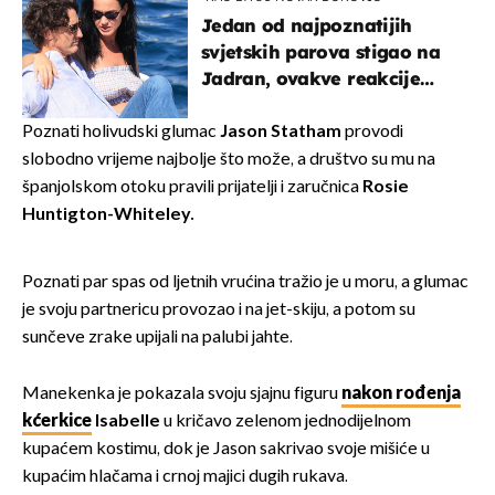
Jedan od najpoznatijih
svjetskih parova stigao na
Jadran, ovakve reakcije
vjerojatno nisu očekivali
Poznati holivudski glumac
Jason Statham
provodi
slobodno vrijeme najbolje što može, a društvo su mu na
španjolskom otoku pravili prijatelji i zaručnica
Rosie
Huntigton-Whiteley.
Poznati par spas od ljetnih vrućina tražio je u moru, a glumac
je svoju partnericu provozao i na jet-skiju, a potom su
sunčeve zrake upijali na palubi jahte.
Manekenka je pokazala svoju sjajnu figuru
nakon rođenja
kćerkice
Isabelle
u kričavo zelenom jednodijelnom
kupaćem kostimu, dok je Jason sakrivao svoje mišiće u
kupaćim hlačama i crnoj majici dugih rukava.