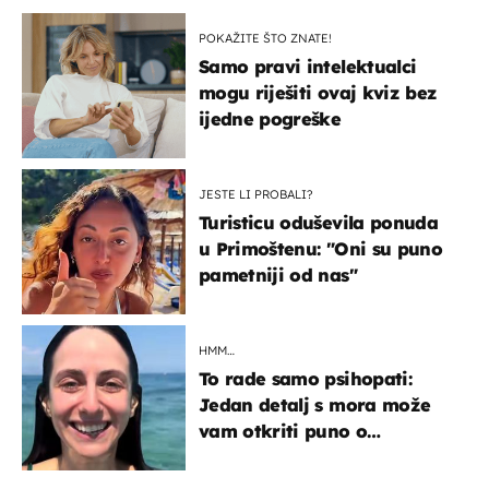
POKAŽITE ŠTO ZNATE!
Samo pravi intelektualci
mogu riješiti ovaj kviz bez
ijedne pogreške
JESTE LI PROBALI?
Turisticu oduševila ponuda
u Primoštenu: "Oni su puno
pametniji od nas"
HMM…
To rade samo psihopati:
Jedan detalj s mora može
vam otkriti puno o
prijateljima