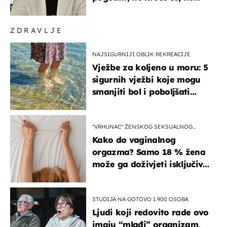
koristi noge..."
ZDRAVLJE
NAJSIGURNIJI OBLIK REKREACIJE
Vježbe za koljeno u moru: 5
sigurnih vježbi koje mogu
smanjiti bol i poboljšati
pokretljivost
"VRHUNAC" ŽENSKOG SEKSUALNOG
ISKUSTVA
Kako do vaginalnog
orgazma? Samo 18 % žena
može ga doživjeti isključivo
na ovaj način
STUDIJA NA GOTOVO 1.900 OSOBA
Ljudi koji redovito rade ovo
imaju “mlađi” organizam,