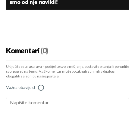
smo od nje navikli!
Komentari
(0)
Uključite se u raspravu – podijelite svoje mišljenje, postavite pitanja ili ponudite
svoj pogled na temu. Vaš komentar može potaknuti zanimljiv dijalog i
obogatiti zajednicu našeg portala.
Važna obavijest
!