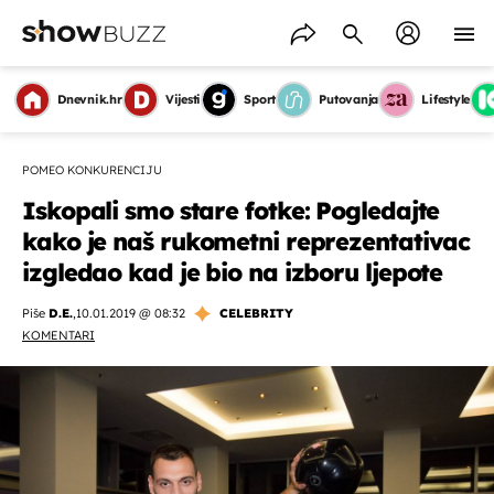
Dnevnik.hr
Vijesti
Sport
Putovanja
Lifestyle
POMEO KONKURENCIJU
Iskopali smo stare fotke: Pogledajte
kako je naš rukometni reprezentativac
izgledao kad je bio na izboru ljepote
Piše
D.E.
,
10.01.2019 @ 08:32
CELEBRITY
KOMENTARI
OMOGUĆI OBAVIJESTI