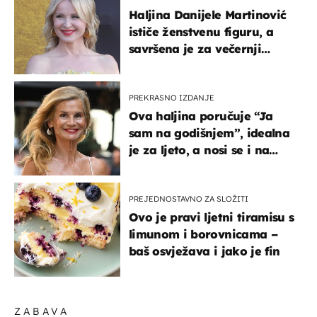
Haljina Danijele Martinović
ističe ženstvenu figuru, a
savršena je za večernji
izlazak na moru
PREKRASNO IZDANJE
Ova haljina poručuje “Ja
sam na godišnjem”, idealna
je za ljeto, a nosi se i na
zagrebačkoj špici
PREJEDNOSTAVNO ZA SLOŽITI
Ovo je pravi ljetni tiramisu s
limunom i borovnicama –
baš osvježava i jako je fin
ZABAVA