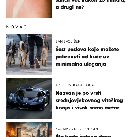
a drugi ne?
NOVAC
SAM SVOJ ŠEF
Šest poslova koje možete
pokrenuti od kuće uz
minimalna ulaganja
TREĆI UNIKATNI BUGATTI
Nazvan je po vrsti
srednjovjekovnog viteškog
konja i visok samo metar
SUSTAV OVISI O PRIRODI
Što kada jednog dana