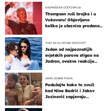
kotača
NADMAŠENA OČEKIVANJA
Thompson ruši brojke i u
Vukovaru! Objavljeno
koliko je ulaznica prodano
u kratkom vremenu
"KAO DA SU NOVAK ĐOKOVIĆ"
Jedan od najpoznatijih
svjetskih parova stigao na
Jadran, ovakve reakcije
vjerojatno nisu očekivali
SAMO DOBRA PISMA
Poslušajte kako to zvuči
kad Nina Badrić i Jakov
Jozinović zapjevaju
Oliverov hit!