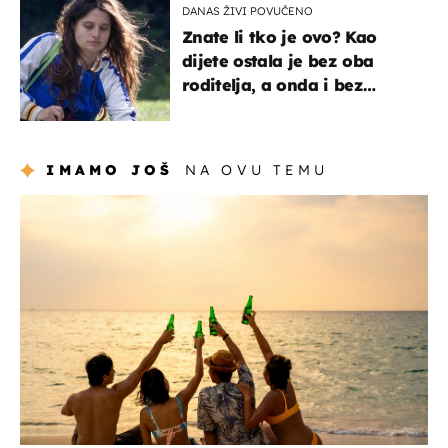
DANAS ŽIVI POVUČENO
Znate li tko je ovo? Kao
dijete ostala je bez oba
roditelja, a onda i bez
milijuna koje je trebala
naslijediti
IMAMO JOŠ
NA OVU TEMU
zanimljivosti