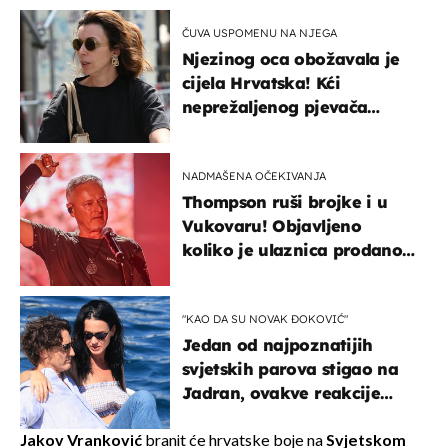
ČUVA USPOMENU NA NJEGA
Njezinog oca obožavala je
cijela Hrvatska! Kći
neprežaljenog pjevača
projurila špicom na dva
kotača
NADMAŠENA OČEKIVANJA
Thompson ruši brojke i u
Vukovaru! Objavljeno
koliko je ulaznica prodano
u kratkom vremenu
"KAO DA SU NOVAK ĐOKOVIĆ"
Jedan od najpoznatijih
svjetskih parova stigao na
Jadran, ovakve reakcije
vjerojatno nisu očekivali
Jakov Vranković
branit će hrvatske boje na
Svjetskom