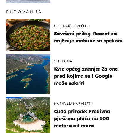
PUTOVANJA
UZ RUČAK ILI VEČERU
Savršeni prilog: Recept za
najfinije mahune sa špekom
15 PITANJA
Kviz općeg znanja: Za one
pred kojima se i Google
može sakriti
NAJMANJA NA SVIJETU
Čudo prirode: Predivna
pješčana plaža na 100
metara od mora