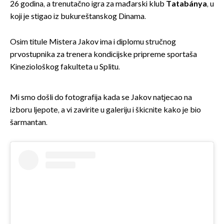
26 godina, a trenutačno igra za mađarski klub
Tatabánya
, u
koji je stigao iz bukureštanskog Dinama.
Osim titule Mistera Jakov ima i diplomu stručnog
prvostupnika za trenera kondicijske pripreme sportaša
Kineziološkog fakulteta u Splitu.
Mi smo došli do fotografija kada se Jakov natjecao na
izboru ljepote, a vi zavirite u galeriju i škicnite kako je bio
šarmantan.