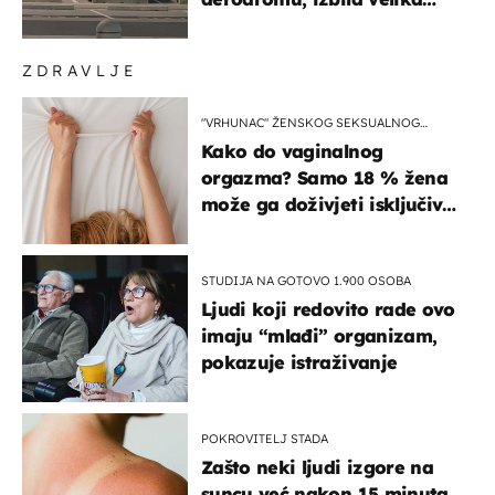
masovna tučnjava
ZDRAVLJE
"VRHUNAC" ŽENSKOG SEKSUALNOG
ISKUSTVA
Kako do vaginalnog
orgazma? Samo 18 % žena
može ga doživjeti isključivo
na ovaj način
STUDIJA NA GOTOVO 1.900 OSOBA
Ljudi koji redovito rade ovo
imaju “mlađi” organizam,
pokazuje istraživanje
POKROVITELJ STADA
Zašto neki ljudi izgore na
suncu već nakon 15 minuta,