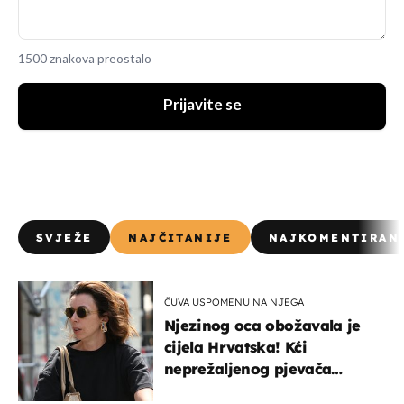
1500 znakova preostalo
Prijavite se
SVJEŽE
NAJČITANIJE
NAJKOMENTIRAN
ČUVA USPOMENU NA NJEGA
Njezinog oca obožavala je
cijela Hrvatska! Kći
neprežaljenog pjevača
projurila špicom na dva