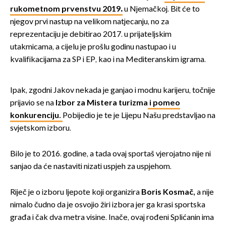
rukometnom prvenstvu 2019
.
u Njemačkoj. Bit će to
njegov prvi nastup na velikom natjecanju, no za
reprezentaciju je debitirao 2017. u prijateljskim
utakmicama, a cijelu je prošlu godinu nastupao i u
kvalifikacijama za SP i EP, kao i na Mediteranskim igrama.
Ipak, zgodni Jakov nekada je ganjao i modnu karijeru, točnije
prijavio se na
Izbor za Mistera turizma
i pomeo
konkurenciju.
Pobijedio je te je Lijepu Našu predstavljao na
svjetskom izboru.
Bilo je to 2016. godine, a tada ovaj sportaš vjerojatno nije ni
sanjao da će nastaviti nizati uspjeh za uspjehom.
Riječ je o izboru ljepote koji organizira
Boris Kosmač,
a nije
nimalo čudno da je osvojio žiri izbora jer ga krasi sportska
građa i čak dva metra visine. Inače, ovaj rođeni Splićanin ima