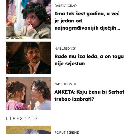
DALEKI GRAD
Ima tek šest godina, a već
je jedan od
najnagrađivanijih dječjih
glumaca
NASLJEDNIK
Rade mu iza leđa, a on toga
nije svjestan
NASLJEDNIK
ANKETA: Koju ženu bi Serhat
trebao izabrati?
LIFESTYLE
POPUT SIRENE