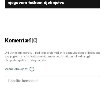
njegovom teškom djetinjstvu
Komentari
(0)
Uključite se u raspravu – podijelite svoje mišljenje, postavite pitanja ili ponudite
svoj pogled na temu. Vaš komentar može potaknuti zanimljiv dijalog i
obogatiti zajednicu našeg portala.
Važna obavijest
!