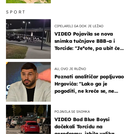
SPORT
CIPELARILI GA DOK JE LEŽAO
VIDEO Pojavila se nova
snimka tučnjave BBB-a i
Torcide: "Je*ote, pa ubit će
ga!"
AU, OVO JE RUŽNO
Poznati analitičar popljuvao
Hrgovića: "Lako ga je
pogoditi, ne kreće se, ne
koristi noge..."
POJAVILA SE SNIMKA
VIDEO Bad Blue Boysi
dočekali Torcidu na
aerodromu, izbila velika