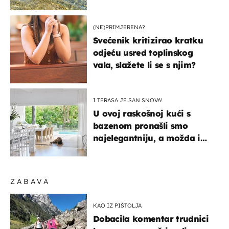
pokretljivost
(NE)PRIMJERENA?
Svećenik kritizirao kratku
odjeću usred toplinskog
vala, slažete li se s njim?
I TERASA JE SAN SNOVA!
U ovoj raskošnoj kući s
bazenom pronašli smo
najelegantniju, a možda i
najljepšu bijelu kuhinju
ZABAVA
KAO IZ PIŠTOLJA
Dobacila komentar trudnici