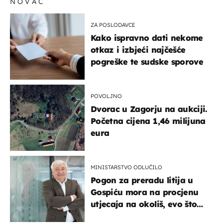
NOVAC
ZA POSLODAVCE
Kako ispravno dati nekome
otkaz i izbjeći najčešće
pogreške te sudske sporove
POVOLJNO
Dvorac u Zagorju na aukciji.
Početna cijena 1,46 milijuna
eura
MINISTARSTVO ODLUČILO
Pogon za preradu litija u
Gospiću mora na procjenu
utjecaja na okoliš, evo što
kaže ulagač