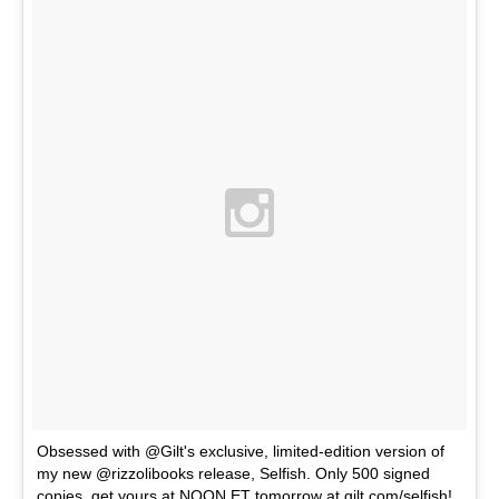
Obsessed with @Gilt's exclusive, limited-edition version of
my new @rizzolibooks release, Selfish. Only 500 signed
copies, get yours at NOON ET tomorrow at gilt.com/selfish!