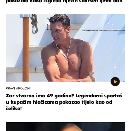
pokazala kako izgleda njezin savršen ljetni dan
PRAVI APOLON!
Zar stvarno ima 49 godina? Legendarni sportaš
u kupaćim hlačicama pokazao tijelo kao od
čelika!