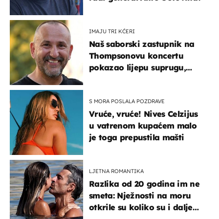
IMAJU TRI KĆERI
Naš saborski zastupnik na
Thompsonovu koncertu
pokazao lijepu suprugu,
koja godinama izbjegava
javnost
S MORA POSLALA POZDRAVE
Vruće, vruće! Nives Celzijus
u vatrenom kupaćem malo
je toga prepustila mašti
LJETNA ROMANTIKA
Razlika od 20 godina im ne
smeta: Nježnosti na moru
otkrile su koliko su i dalje
zaljubljeni