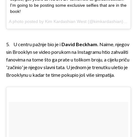
I'm going to be posting some exclusive selfies that are in the
book!
A photo posted by Kim Kardashian West (@kimkardashian) on
Apr
5. U centru pažnje bio je i
David Beckham.
Naime, njegov
sin Brooklyn se video porukom na Instagramu htio zahvaliti
fanovima na tome što ga prate u tolikom broju, a cijelu priču
'začinio' je njegov slavni tata. U jednom je trenutku uletio je
Brooklynu u kadar te time pokupio još više simpatija.