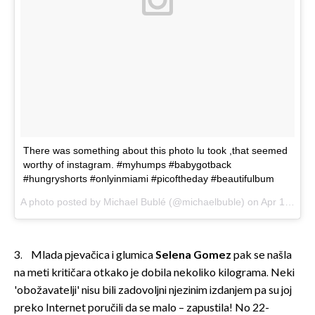
There was something about this photo lu took ,that seemed
worthy of instagram. #myhumps #babygotback
#hungryshorts #onlyinmiami #picoftheday #beautifulbum
A photo posted by Michael Bublé (@michaelbuble) on
Apr 13, 2015 at 4:59pm PDT
3. Mlada pjevačica i glumica
Selena Gomez
pak se našla
na meti kritičara otkako je dobila nekoliko kilograma. Neki
'obožavatelji' nisu bili zadovoljni njezinim izdanjem pa su joj
preko Internet poručili da se malo – zapustila! No 22-