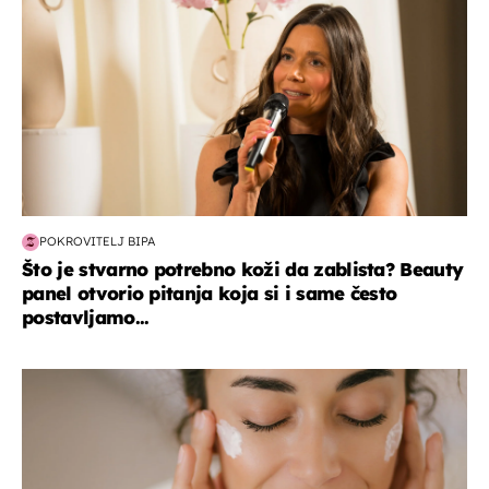
POKROVITELJ BIPA
Što je stvarno potrebno koži da zablista? Beauty
panel otvorio pitanja koja si i same često
postavljamo...
moda & ljepota