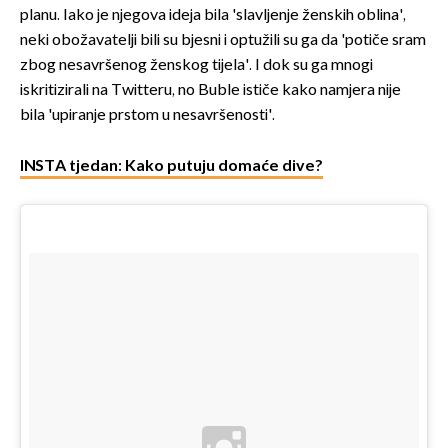
planu. Iako je njegova ideja bila 'slavljenje ženskih oblina',
neki obožavatelji bili su bjesni i optužili su ga da 'potiče sram
zbog nesavršenog ženskog tijela'. I dok su ga mnogi
iskritizirali na Twitteru, no Buble ističe kako namjera nije
bila 'upiranje prstom u nesavršenosti'.
INSTA tjedan: Kako putuju domaće dive?