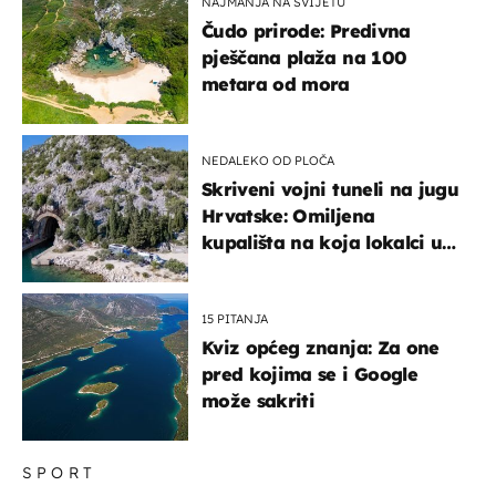
NAJMANJA NA SVIJETU
Čudo prirode: Predivna
pješčana plaža na 100
metara od mora
NEDALEKO OD PLOČA
Skriveni vojni tuneli na jugu
Hrvatske: Omiljena
kupališta na koja lokalci u
miru dolaze roniti i skakati
u more
15 PITANJA
Kviz općeg znanja: Za one
pred kojima se i Google
može sakriti
SPORT