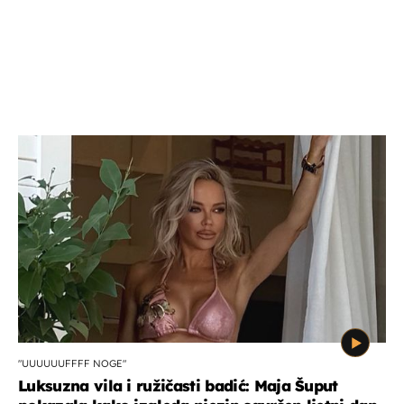
"UUUUUUFFFF NOGE"
Luksuzna vila i ružičasti badić: Maja Šuput