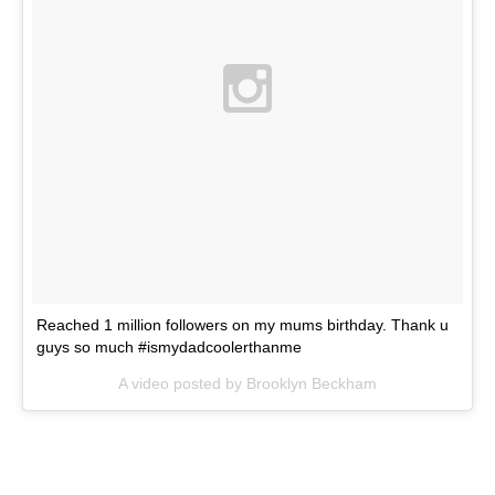
Reached 1 million followers on my mums birthday. Thank u
guys so much #ismydadcoolerthanme
A video posted by Brooklyn Beckham