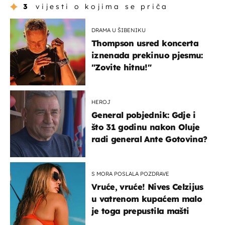
3
vijesti o kojima se priča
DRAMA U ŠIBENIKU
Thompson usred koncerta
iznenada prekinuo pjesmu:
"Zovite hitnu!"
HEROJ
General pobjednik: Gdje i
što 31 godinu nakon Oluje
radi general Ante Gotovina?
S MORA POSLALA POZDRAVE
Vruće, vruće! Nives Celzijus
u vatrenom kupaćem malo
je toga prepustila mašti