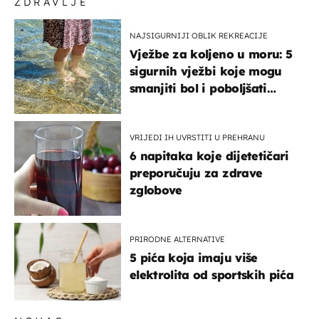
ZDRAVLJE
NAJSIGURNIJI OBLIK REKREACIJE
Vježbe za koljeno u moru: 5
sigurnih vježbi koje mogu
smanjiti bol i poboljšati
pokretljivost
VRIJEDI IH UVRSTITI U PREHRANU
6 napitaka koje dijetetičari
preporučuju za zdrave
zglobove
PRIRODNE ALTERNATIVE
5 pića koja imaju više
elektrolita od sportskih pića