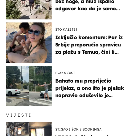
bez noge, a muž ispalio
odgovor kao da je samo
čekao…
ŠTO KAŽETE?
Isključio komentare: Par iz
Srbije preporučio spravicu
za plažu s Temua, čini li
vam se ovo sigurnim?
SVAKA ČAST
Bahato mu prepriječio
prijelaz, a ono što je pješak
napravio oduševilo je
društvene mreže
VIJESTI
STIGAO I ŠOK S BOOKINGA