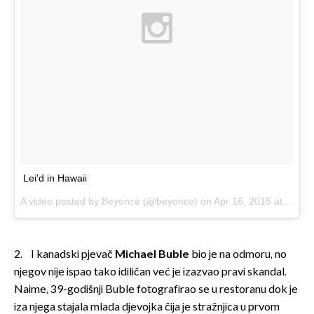
Lei'd in Hawaii
A video posted by Beyoncé (@beyonce) on
Apr 16, 2015 at 11:18am PDT
2. I kanadski pjevač
Michael Buble
bio je na odmoru, no
njegov nije ispao tako idiličan već je izazvao pravi skandal.
Naime, 39-godišnji Buble fotografirao se u restoranu dok je
iza njega stajala mlada djevojka čija je stražnjica u prvom