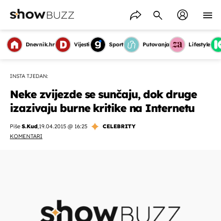
Dnevnik.hr
Vijesti
Sport
Putovanja
Lifestyle
INSTA TJEDAN:
Neke zvijezde se sunčaju, dok druge
izazivaju burne kritike na Internetu
Piše
S.Kud
,
19.04.2015 @ 16:25
CELEBRITY
KOMENTARI
OMOGUĆI OBAVIJESTI