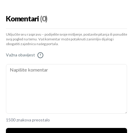
Komentari
(0)
Uključite se u raspravu – podijelite svoje mišljenje, postavite pitanja ili ponudite
svoj pogled na temu. Vaš komentar može potaknuti zanimljiv dijalog i
obogatiti zajednicu našeg portala.
Važna obavijest
!
1500 znakova preostalo