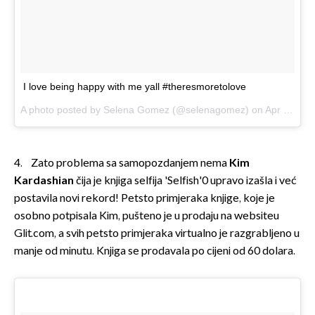
I love being happy with me yall #theresmoretolove
A photo posted by Selena Gomez (@selenagomez) on
Apr 16, 2015 at 5:39pm PDT
4. Zato problema sa samopozdanjem nema
Kim
Kardashian
čija je knjiga selfija 'Selfish'0 upravo izašla i već
postavila novi rekord! Petsto primjeraka knjige, koje je
osobno potpisala Kim, pušteno je u prodaju na websiteu
Glit.com, a svih petsto primjeraka virtualno je razgrabljeno u
manje od minutu. Knjiga se prodavala po cijeni od 60 dolara.