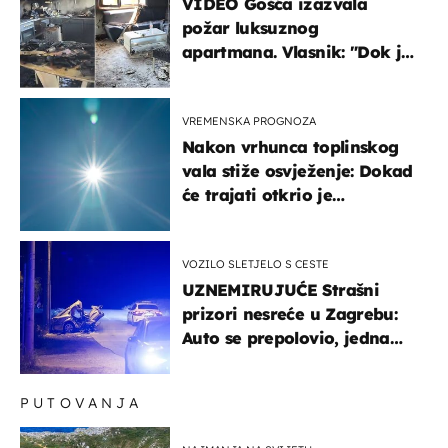
VIDEO Gošća izazvala
požar luksuznog
apartmana. Vlasnik: "Dok je
gorjelo, smijali su se, pili i
pokazivali mi srednji prst"
VREMENSKA PROGNOZA
Nakon vrhunca toplinskog
vala stiže osvježenje: Dokad
će trajati otkrio je
meteorolog
VOZILO SLETJELO S CESTE
UZNEMIRUJUĆE Strašni
prizori nesreće u Zagrebu:
Auto se prepolovio, jedna
osoba poginula
PUTOVANJA