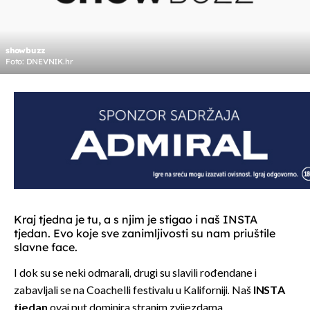
showbuzz
Foto: DNEVNIK.hr
Kraj tjedna je tu, a s njim je stigao i naš INSTA
tjedan. Evo koje sve zanimljivosti su nam priuštile
slavne face.
I dok su se neki odmarali, drugi su slavili rođendane i
zabavljali se na Coachelli festivalu u Kaliforniji. Naš
INSTA
tjedan
ovaj put dominira stranim zvijezdama.