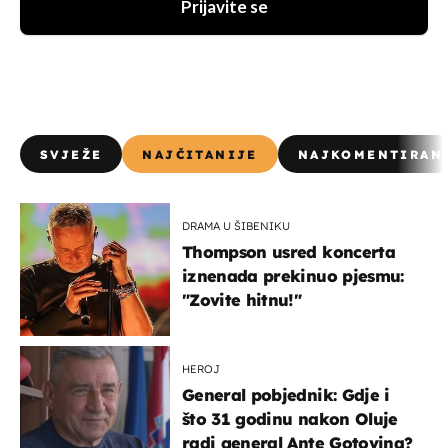
Prijavite se
SVJEŽE
NAJČITANIJE
NAJKOMENTIRAN
DRAMA U ŠIBENIKU
Thompson usred koncerta
iznenada prekinuo pjesmu:
"Zovite hitnu!"
HEROJ
General pobjednik: Gdje i
što 31 godinu nakon Oluje
radi general Ante Gotovina?