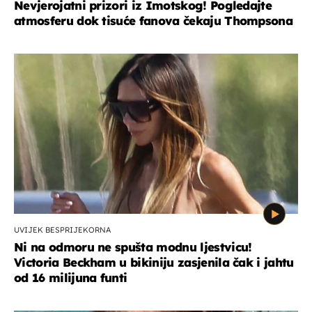
Nevjerojatni prizori iz Imotskog! Pogledajte
atmosferu dok tisuće fanova čekaju Thompsona
UVIJEK BESPRIJEKORNA
Ni na odmoru ne spušta modnu ljestvicu!
Victoria Beckham u bikiniju zasjenila čak i jahtu
od 16 milijuna funti