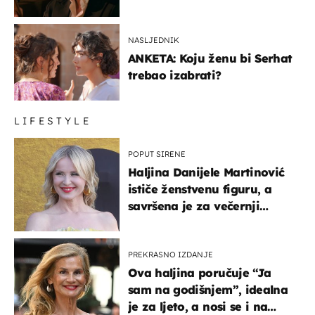
NASLJEDNIK
ANKETA: Koju ženu bi Serhat
trebao izabrati?
LIFESTYLE
POPUT SIRENE
Haljina Danijele Martinović
ističe ženstvenu figuru, a
savršena je za večernji
izlazak na moru
PREKRASNO IZDANJE
Ova haljina poručuje “Ja
sam na godišnjem”, idealna
je za ljeto, a nosi se i na