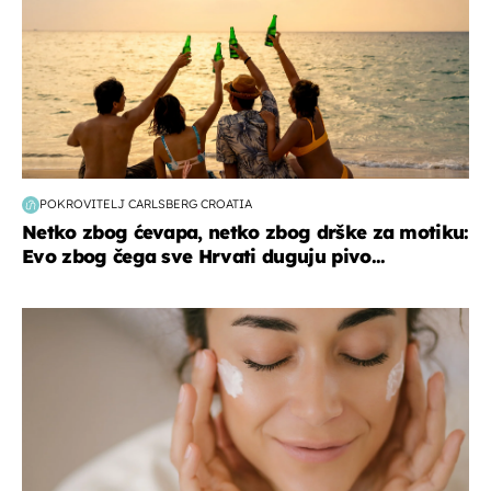
POKROVITELJ CARLSBERG CROATIA
Netko zbog ćevapa, netko zbog drške za motiku:
Evo zbog čega sve Hrvati duguju pivo...
moda & ljepota