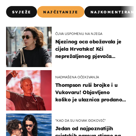
SVJEŽE
NAJČITANIJE
NAJKOMENTIRAN
ČUVA USPOMENU NA NJEGA
Njezinog oca obožavala je
cijela Hrvatska! Kći
neprežaljenog pjevača
projurila špicom na dva
kotača
NADMAŠENA OČEKIVANJA
Thompson ruši brojke i u
Vukovaru! Objavljeno
koliko je ulaznica prodano
u kratkom vremenu
"KAO DA SU NOVAK ĐOKOVIĆ"
Jedan od najpoznatijih
svjetskih parova stigao na