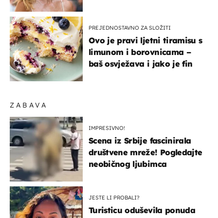
zagrebačkoj špici
PREJEDNOSTAVNO ZA SLOŽITI
Ovo je pravi ljetni tiramisu s
limunom i borovnicama –
baš osvježava i jako je fin
ZABAVA
IMPRESIVNO!
Scena iz Srbije fascinirala
društvene mreže! Pogledajte
neobičnog ljubimca
JESTE LI PROBALI?
Turisticu oduševila ponuda