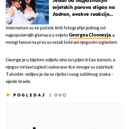
Jedan od najpoznatijih
svjetskih parova stigao na
Jadran, ovakve reakcije
vjerojatno nisu očekivali
Internetom su se počele širiti fotografije jednog od
najpopularnijih glumaca u svijetu
Georgea Clooneyja
, a
mnogi fanovi na prvu su ostali šokirani njegovim izgledom.
George je u bijelom odijelu vino isrcpljen trčao šumom, a
njegov mršavi izgled i naborano lice mnoge su zabrinuli.
Također, vidljivo je da se riješio i svog zaštitnog znaka -
sijede brade.
POGLEDAJ
I OVO