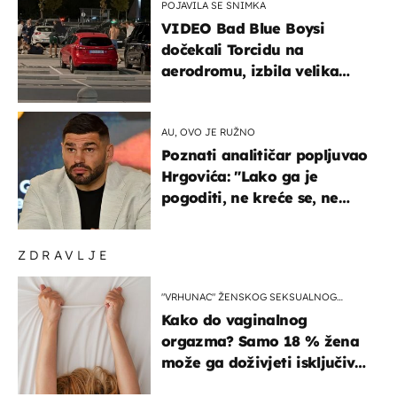
POJAVILA SE SNIMKA
VIDEO Bad Blue Boysi
dočekali Torcidu na
aerodromu, izbila velika
masovna tučnjava
AU, OVO JE RUŽNO
Poznati analitičar popljuvao
Hrgovića: "Lako ga je
pogoditi, ne kreće se, ne
koristi noge..."
ZDRAVLJE
"VRHUNAC" ŽENSKOG SEKSUALNOG
ISKUSTVA
Kako do vaginalnog
orgazma? Samo 18 % žena
može ga doživjeti isključivo
na ovaj način