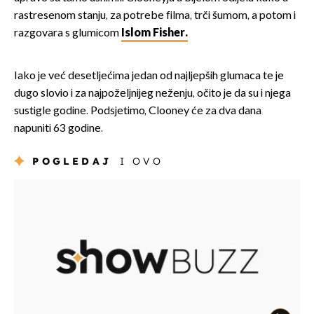
rastresenom stanju, za potrebe filma, trči šumom, a potom i
razgovara s glumicom
Islom Fisher.
Iako je već desetljećima jedan od najljepših glumaca te je
dugo slovio i za najpoželjnijeg neženju, očito je da su i njega
sustigle godine. Podsjetimo, Clooney će za dva dana
napuniti 63 godine.
POGLEDAJ
I OVO