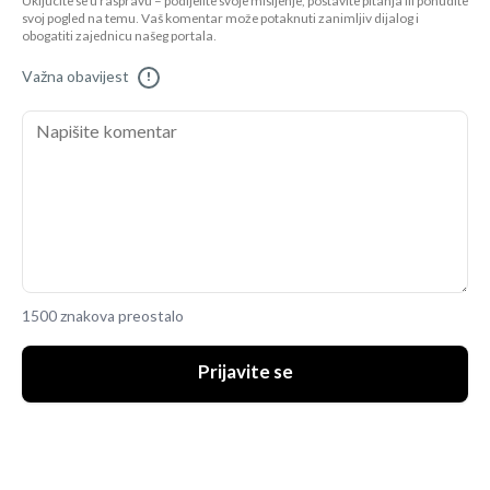
Uključite se u raspravu – podijelite svoje mišljenje, postavite pitanja ili ponudite
svoj pogled na temu. Vaš komentar može potaknuti zanimljiv dijalog i
obogatiti zajednicu našeg portala.
Važna obavijest
!
1500 znakova preostalo
Prijavite se