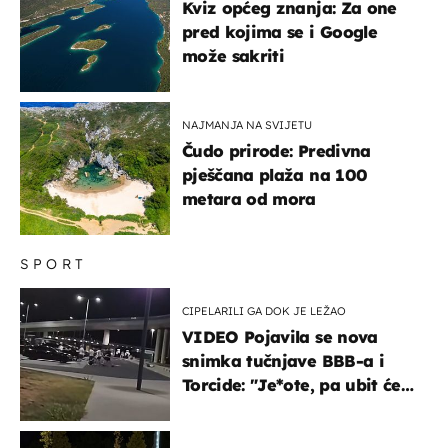
Kviz općeg znanja: Za one
pred kojima se i Google
može sakriti
NAJMANJA NA SVIJETU
Čudo prirode: Predivna
pješčana plaža na 100
metara od mora
SPORT
CIPELARILI GA DOK JE LEŽAO
VIDEO Pojavila se nova
snimka tučnjave BBB-a i
Torcide: "Je*ote, pa ubit će
ga!"