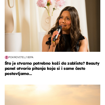
POKROVITELJ BIPA
Što je stvarno potrebno koži da zablista? Beauty
panel otvorio pitanja koja si i same često
postavljamo...
zanimljivosti