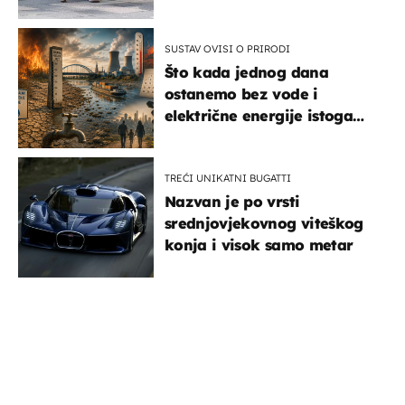
SUSTAV OVISI O PRIRODI
Što kada jednog dana
ostanemo bez vode i
električne energije istoga
dana?
TREĆI UNIKATNI BUGATTI
Nazvan je po vrsti
srednjovjekovnog viteškog
konja i visok samo metar