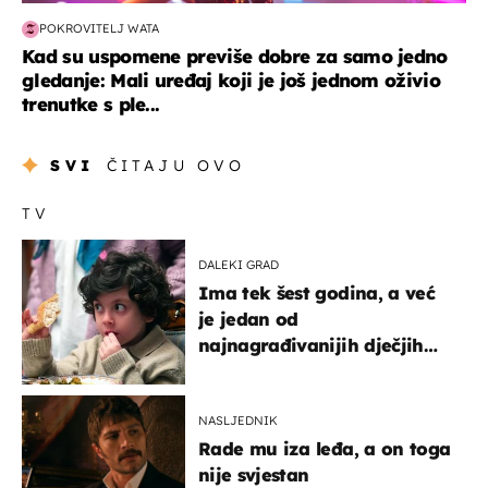
POKROVITELJ WATA
Kad su uspomene previše dobre za samo jedno
gledanje: Mali uređaj koji je još jednom oživio
trenutke s ple...
SVI
ČITAJU OVO
TV
DALEKI GRAD
Ima tek šest godina, a već
je jedan od
najnagrađivanijih dječjih
glumaca
NASLJEDNIK
Rade mu iza leđa, a on toga
nije svjestan