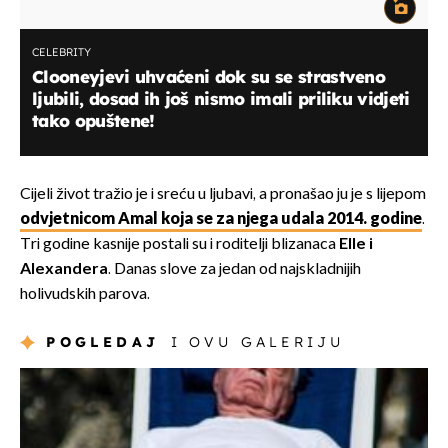
CELEBRITY
Clooneyjevi uhvaćeni dok su se strastveno
ljubili, dosad ih još nismo imali priliku vidjeti
tako opuštene!
Cijeli život tražio je i sreću u ljubavi, a pronašao ju je s lijepom
odvjetnicom Amal koja se za njega udala 2014. godine
.
Tri godine kasnije postali su i roditelji blizanaca
Elle i
Alexandera
. Danas slove za jedan od najskladnijih
holivudskih parova.
POGLEDAJ
I OVU GALERIJU