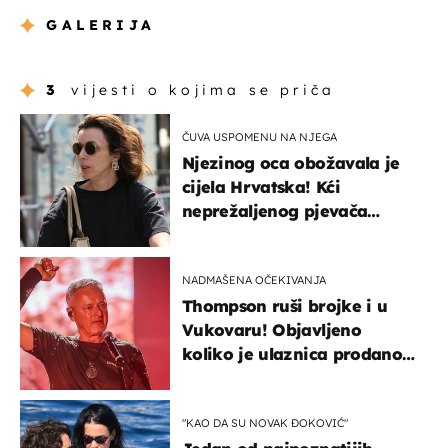
GALERIJA
3
vijesti o kojima se priča
ČUVA USPOMENU NA NJEGA
Njezinog oca obožavala je
cijela Hrvatska! Kći
neprežaljenog pjevača
projurila špicom na dva
kotača
NADMAŠENA OČEKIVANJA
Thompson ruši brojke i u
Vukovaru! Objavljeno
koliko je ulaznica prodano
u kratkom vremenu
"KAO DA SU NOVAK ĐOKOVIĆ"