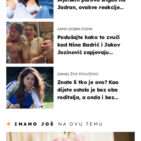
Jadran, ovakve reakcije
vjerojatno nisu očekivali
SAMO DOBRA PISMA
Poslušajte kako to zvuči
kad Nina Badrić i Jakov
Jozinović zapjevaju
Oliverov hit!
DANAS ŽIVI POVUČENO
Znate li tko je ovo? Kao
dijete ostala je bez oba
roditelja, a onda i bez
milijuna koje je trebala
naslijediti
IMAMO JOŠ
NA OVU TEMU
moda & ljepota