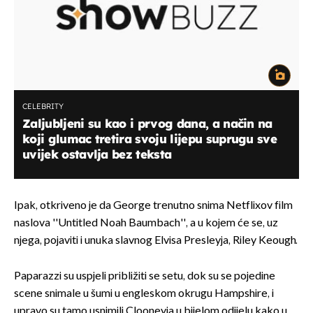
CELEBRITY
Zaljubljeni su kao i prvog dana, a način na
koji glumac tretira svoju lijepu suprugu sve
uvijek ostavlja bez teksta
Ipak, otkriveno je da George trenutno snima Netflixov film
naslova ''Untitled Noah Baumbach'', a u kojem će se, uz
njega, pojaviti i unuka slavnog Elvisa Presleyja, Riley Keough.
Paparazzi su uspjeli približiti se setu, dok su se pojedine
scene snimale u šumi u engleskom okrugu Hampshire, i
upravo su tamo usnimili Clooneyja u bijelom odijelu kako u