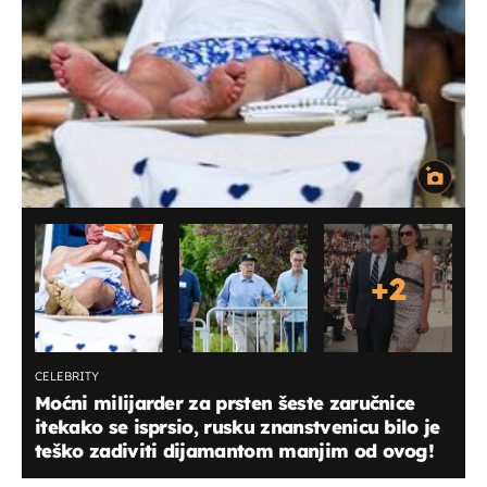
+
2
CELEBRITY
Moćni milijarder za prsten šeste zaručnice
itekako se isprsio, rusku znanstvenicu bilo je
teško zadiviti dijamantom manjim od ovog!