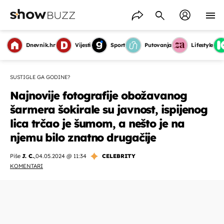
Dnevnik.hr
Vijesti
Sport
Putovanja
Lifestyle
SUSTIGLE GA GODINE?
Najnovije fotografije obožavanog
šarmera šokirale su javnost, ispijenog
lica trčao je šumom, a nešto je na
njemu bilo znatno drugačije
Piše
J. C.
,
04.05.2024 @ 11:34
CELEBRITY
KOMENTARI
OMOGUĆI OBAVIJESTI