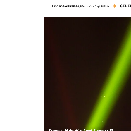
CELE
Piše
showbuzz.hr
,
05.05.2024 @ 08:55
Dragana Mirković u Areni Zagreb - 15