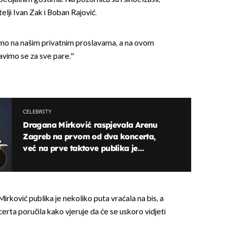
atelji Ivan Zak i Boban Rajović.
ljamo na našim privatnim proslavama, a na ovom
vimo se za sve pare.''
CELEBRITY
Dragana Mirković raspjevala Arenu
Zagreb na prvom od dva koncerta,
već na prve taktove publika je
nadglasala pjevačicu
ković publika je nekoliko puta vraćala na bis, a
erta poručila kako vjeruje da će se uskoro vidjeti