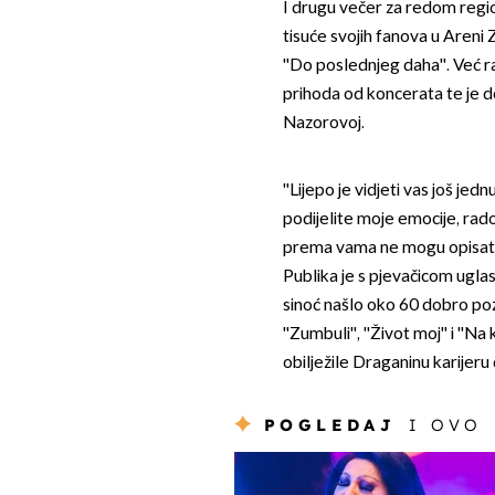
I drugu večer za redom regi
tisuće svojih fanova u Areni
''Do poslednjeg daha''. Već r
prihoda od koncerata te je d
Nazorovoj.
''Lijepo je vidjeti vas još j
podijelite moje emocije, rado
prema vama ne mogu opisati''
Publika je s pjevačicom uglas
sinoć našlo oko 60 dobro pozna
''Zumbuli'', ''Život moj'' i ''
obilježile Draganinu karijeru
POGLEDAJ
I OVO