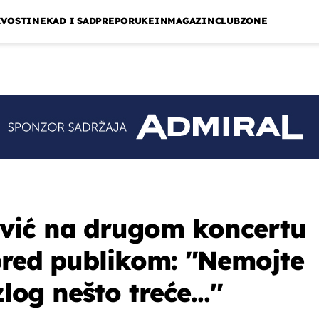
IVOSTI
NEKAD I SAD
PREPORUKE
INMAGAZIN
CLUBZONE
vić na drugom koncertu
pred publikom: ''Nemojte
log nešto treće...''