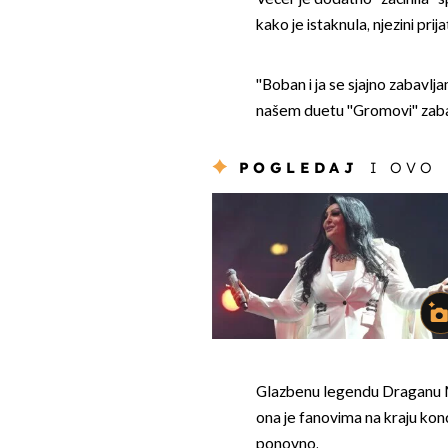
kako je istaknula, njezini prij
''Boban i ja se sjajno zabav
našem duetu ''Gromovi'' zaba
POGLEDAJ
I OVO
Glazbenu legendu Draganu Mir
ona je fanovima na kraju konc
ponovno.