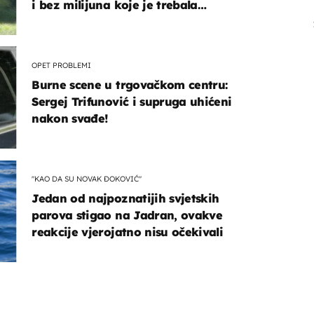
i bez milijuna koje je trebala
naslijediti
OPET PROBLEMI
Burne scene u trgovačkom centru:
Sergej Trifunović i supruga uhićeni
nakon svađe!
"KAO DA SU NOVAK ĐOKOVIĆ"
Jedan od najpoznatijih svjetskih
parova stigao na Jadran, ovakve
reakcije vjerojatno nisu očekivali