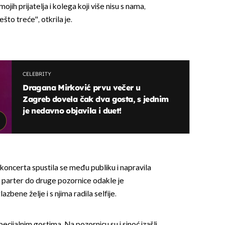
ojih prijatelja i kolega koji više nisu s nama,
što treće'', otkrila je.
CELEBRITY
Dragana Mirković prvu večer u
Zagreb dovela čak dva gosta, s jednim
je nedavno objavila i duet!
oncerta spustila se među publiku i napravila
roz parter do druge pozornice odakle je
zbene želje i s njima radila selfije.
pecijalnim gostima. Na pozornicu su i sinoć izašli,