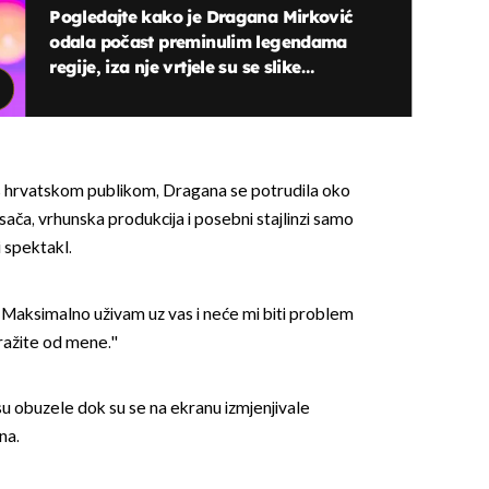
Pogledajte kako je Dragana Mirković
odala počast preminulim legendama
regije, iza nje vrtjele su se slike
Olivera, Balaševića, Dražena
Petrovića...
 s hrvatskom publikom, Dragana se potrudila oko
OMOGUĆI OBAVIJESTI
ača, vrhunska produkcija i posebni stajlinzi samo
 spektakl.
ras. Maksimalno uživam uz vas i neće mi biti problem
ražite od mene.''
su obuzele dok su se na ekranu izmjenjivale
na.