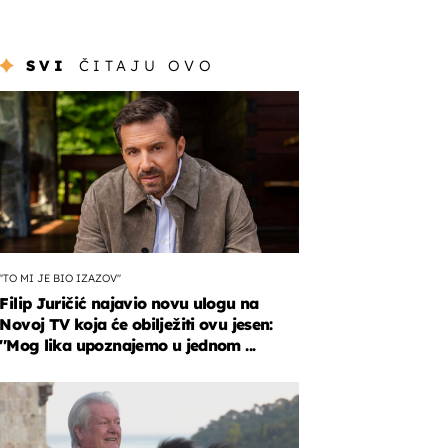
SVI
ČITAJU OVO
''TO MI JE BIO IZAZOV''
Filip Juričić najavio novu ulogu na
Novoj TV koja će obilježiti ovu jesen:
''Mog lika upoznajemo u jednom ...