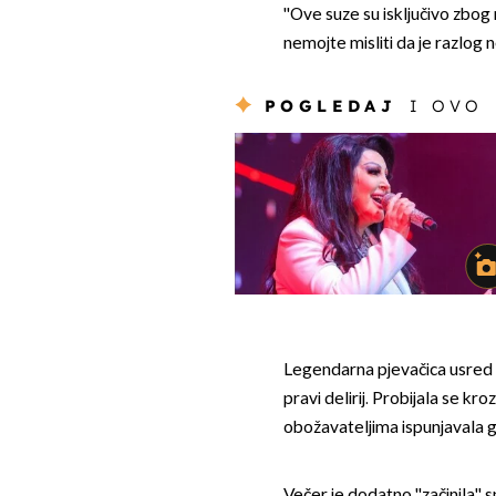
''Ove suze su isključivo zbog m
nemojte misliti da je razlog ne
POGLEDAJ
I OVO
Legendarna pjevačica usred k
pravi delirij. Probijala se k
obožavateljima ispunjavala gla
Večer je dodatno ''začinila'' s