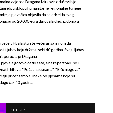
onalna zvijezda Dragana Mirković oduševila je
 Zagreb, u sklopu humanitarne regionalne turneje
anije je pjevačica objavila da se odrekla svog
onaciju od 20.000 eura darovala djeci iz doma u
ednu večer. Hvala što ste večeras sa mnom da
st i ljubav koju držim u sebi 40 godina. Svoju ljubav
, poručila je Dragana.
 pjevala gotovo četiri sata, a na repertoaru se i
tih hitova. ''Pečat na usnama'', ''Biću njegova'',
Na kraju priče'' samo su neke od pjesama koje su
 dugu čak 40 godina.
CELEBRITY