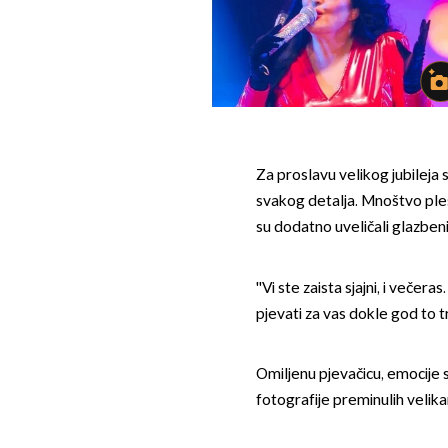
Za proslavu velikog jubileja
svakog detalja. Mnoštvo ples
su dodatno uveličali glazbeni
''Vi ste zaista sjajni, i veče
pjevati za vas dokle god to t
Omiljenu pjevačicu, emocije 
fotografije preminulih velika