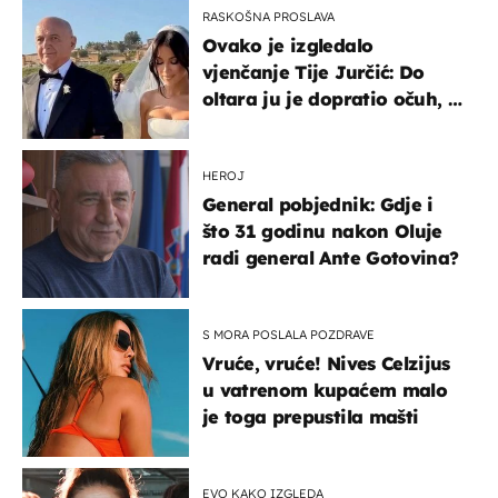
RASKOŠNA PROSLAVA
Ovako je izgledalo
vjenčanje Tije Jurčić: Do
oltara ju je dopratio očuh, a
slavilo se uz Olivera i Rozgu
HEROJ
General pobjednik: Gdje i
što 31 godinu nakon Oluje
radi general Ante Gotovina?
S MORA POSLALA POZDRAVE
Vruće, vruće! Nives Celzijus
u vatrenom kupaćem malo
je toga prepustila mašti
EVO KAKO IZGLEDA