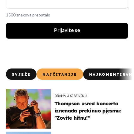
1500 znakova preostalo
Prijavite se
SVJEŽE
NAJČITANIJE
NAJKOMENTIRAN
DRAMA U ŠIBENIKU
Thompson usred koncerta
iznenada prekinuo pjesmu:
"Zovite hitnu!"