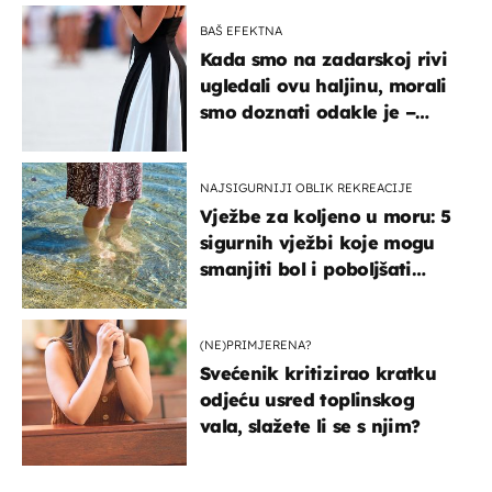
BAŠ EFEKTNA
Kada smo na zadarskoj rivi
ugledali ovu haljinu, morali
smo doznati odakle je –
košta samo 18 eura
NAJSIGURNIJI OBLIK REKREACIJE
Vježbe za koljeno u moru: 5
sigurnih vježbi koje mogu
smanjiti bol i poboljšati
pokretljivost
(NE)PRIMJERENA?
Svećenik kritizirao kratku
odjeću usred toplinskog
vala, slažete li se s njim?