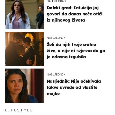
DALEKI GRAD
Daleki grad: Intuicija joj
govori da danas neće otići
iz njihovog života
NASLJEDNIK
Želi da njih troje sretno
žive, a nije ni svjesna da ga
je odavno izgubila
NASLJEDNIK
Nasljednik: Nije očekivala
takve uvrede od vlastite
majke
LIFESTYLE