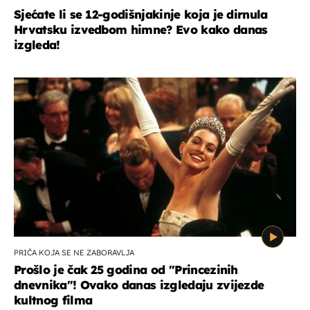
Sjećate li se 12-godišnjakinje koja je dirnula
Hrvatsku izvedbom himne? Evo kako danas
izgleda!
PRIČA KOJA SE NE ZABORAVLJA
Prošlo je čak 25 godina od ''Princezinih
dnevnika''! Ovako danas izgledaju zvijezde
kultnog filma