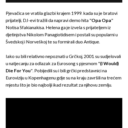
Pjevačica se vratila glazbi krajem 1999. kada su je bratovi
prijatelji, DJ-evi tražili da napravi demo hita "
Opa Opa
"
Notisa Sfakianakisa. Helena ga je izvela s prijateljem iz
djetinjstva Nikolom Panagiotidisem i postali su popularni u
Švedskoj i Norveškoj te su formirali duo Antique.
Iako su bili relativno nepoznati u Grčkoj, 2001. su sudjelovali
u natjecanju za odlazak za Eurosong s pjesmom "
(I Would)
Die For You
". Pobijedili su i bili grčki predstavnici na
Euroviziju u Kopenhagenu gdje su na kraju završili na trećem
mjestu što je bio najbolji ikad rezultat za njihovu zemlju.