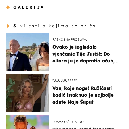
GALERIJA
3
vijesti o kojima se priča
RASKOŠNA PROSLAVA
Ovako je izgledalo
vjenčanje Tije Jurčić: Do
oltara ju je dopratio očuh, a
slavilo se uz Olivera i Rozgu
"UUUUUUFFFF"
Vau, koje noge! Ružičasti
badić istaknuo je najbolje
adute Maje Šuput
DRAMA U ŠIBENIKU