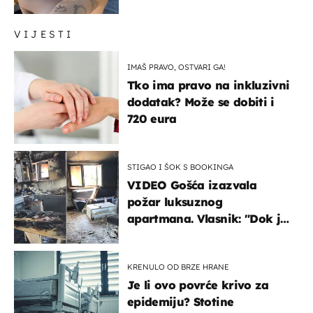
vam se ovo sigurnim?
VIJESTI
IMAŠ PRAVO, OSTVARI GA!
Tko ima pravo na inkluzivni
dodatak? Može se dobiti i
720 eura
STIGAO I ŠOK S BOOKINGA
VIDEO Gošća izazvala
požar luksuznog
apartmana. Vlasnik: "Dok je
gorjelo, smijali su se, pili i
pokazivali mi srednji prst"
KRENULO OD BRZE HRANE
Je li ovo povrće krivo za
epidemiju? Stotine