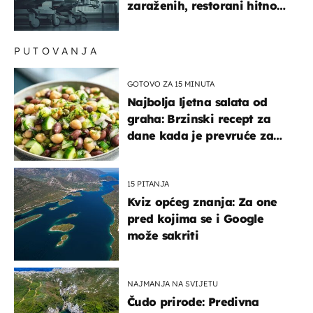
zaraženih, restorani hitno
povukli proizvod
PUTOVANJA
GOTOVO ZA 15 MINUTA
Najbolja ljetna salata od
graha: Brzinski recept za
dane kada je prevruće za
kuhanje
15 PITANJA
Kviz općeg znanja: Za one
pred kojima se i Google
može sakriti
NAJMANJA NA SVIJETU
Čudo prirode: Predivna