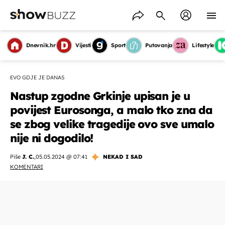
Dnevnik.hr
Vijesti
Sport
Putovanja
Lifestyle
EVO GDJE JE DANAS
Nastup zgodne Grkinje upisan je u
povijest Eurosonga, a malo tko zna da
se zbog velike tragedije ovo sve umalo
nije ni dogodilo!
Piše
J. C.
,
05.05.2024 @ 07:41
NEKAD I SAD
KOMENTARI
OMOGUĆI OBAVIJESTI