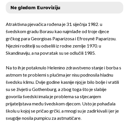
Ne gledam Euroviziju
DA, I DANAS ZNAM PJESMU
Atraktivna pjevačica rođena je 31. siječnja 1982. u
NAPAMET!
švedskom gradu Borasu kao najmlađe od troje djece
grčkog para Georgioas Paparizosa i Efrosynë Paparizou.
NE, NISAM OVO PRIJE VIDIO/LA
Njezini roditelji su odselili iz rodne zemlje 1970. u
Skandinaviju, a na povratak su se odlučili 1985.
NE GLEDAM EUROVIZIJU
Na to ih je potaknulo Helenino zdravstveno stanje i borba s
astmom te problemi s plućima jer nisu podnosila hladnu
švedsku klimu. Dvije godine kasnije njoj je bilo bolje i vratili
su se živjeti u Gothenburg, a zbog toga što je slabije
govorila švedski imala je problema sa stjecanjem
prijateljstava među švedskom djecom. Usto je pohađala
školu u kojoj se pričao grčki, a mnogi su je zadirkivali i jer je
svugdje nosila pumpicu za astmatičare.