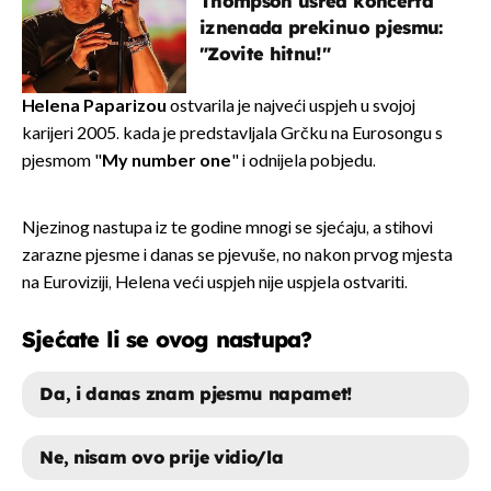
Thompson usred koncerta
iznenada prekinuo pjesmu:
"Zovite hitnu!"
Helena Paparizou
ostvarila je najveći uspjeh u svojoj
karijeri 2005. kada je predstavljala Grčku na Eurosongu s
pjesmom "
My number one
" i odnijela pobjedu.
Njezinog nastupa iz te godine mnogi se sjećaju, a stihovi
zarazne pjesme i danas se pjevuše, no nakon prvog mjesta
na Euroviziji, Helena veći uspjeh nije uspjela ostvariti.
Sjećate li se ovog nastupa?
Da, i danas znam pjesmu napamet!
Ne, nisam ovo prije vidio/la