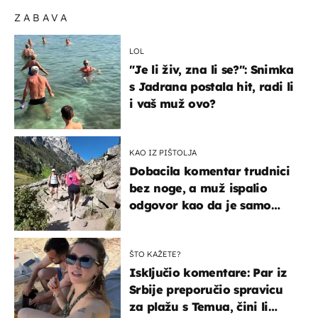
ZABAVA
LOL
"Je li živ, zna li se?": Snimka
s Jadrana postala hit, radi li
i vaš muž ovo?
KAO IZ PIŠTOLJA
Dobacila komentar trudnici
bez noge, a muž ispalio
odgovor kao da je samo
čekao…
ŠTO KAŽETE?
Isključio komentare: Par iz
Srbije preporučio spravicu
za plažu s Temua, čini li