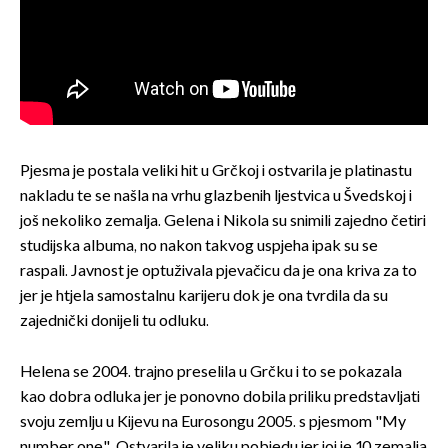
Pjesma je postala veliki hit u Grčkoj i ostvarila je platinastu
nakladu te se našla na vrhu glazbenih ljestvica u Švedskoj i
još nekoliko zemalja. Gelena i Nikola su snimili zajedno četiri
studijska albuma, no nakon takvog uspjeha ipak su se
raspali. Javnost je optuživala pjevačicu da je ona kriva za to
jer je htjela samostalnu karijeru dok je ona tvrdila da su
zajednički donijeli tu odluku.
Helena se 2004. trajno preselila u Grčku i to se pokazala
kao dobra odluka jer je ponovno dobila priliku predstavljati
svoju zemlju u Kijevu na Eurosongu 2005. s pjesmom "My
number one". Ostvarila je veliku pobjedu jer joj je 10 zemalja