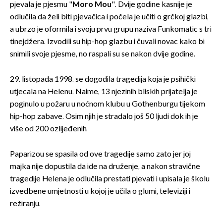
pjevala je pjesmu "
Moro Mou
". Dvije godine kasnije je
odlučila da želi biti pjevačica i počela je učiti o grčkoj glazbi,
a ubrzo je oformila i svoju prvu grupu naziva Funkomatic s tri
tinejdžera. Izvodili su hip-hop glazbu i čuvali novac kako bi
snimili svoje pjesme, no raspali su se nakon dvije godine.
29. listopada 1998. se dogodila tragedija koja je psihički
utjecala na Helenu. Naime, 13 njezinih bliskih prijatelja je
poginulo u požaru u noćnom klubu u Gothenburgu tijekom
hip-hop zabave. Osim njih je stradalo još 50 ljudi dok ih je
više od 200 ozlijeđenih.
Paparizou se spasila od ove tragedije samo zato jer joj
majka nije dopustila da ide na druženje, a nakon stravične
tragedije Helena je odlučila prestati pjevati i upisala je školu
izvedbene umjetnosti u kojoj je učila o glumi, televiziji i
režiranju.