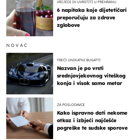
VRIJEDI IH UVRSTITI U PREHRANU
6 napitaka koje dijetetičari
preporučuju za zdrave
zglobove
NOVAC
TREĆI UNIKATNI BUGATTI
Nazvan je po vrsti
srednjovjekovnog viteškog
konja i visok samo metar
ZA POSLODAVCE
Kako ispravno dati nekome
otkaz i izbjeći najčešće
pogreške te sudske sporove