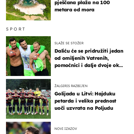
pješčana plaža na 100
metara od mora
SPORT
SLAŽE SE STOŽER
Daliću će se pridružiti jedan
od omiljenih Vatrenih,
pomoćnici i dalje dvoje oko
ponude
ŽALGIRIS RAZBIJEN
Golijada u Litvi: Hajduku
petarda i velika prednost
uoči uzvrata na Poljudu
NOVI IZAZOV