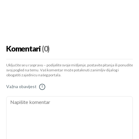
Komentari
(0)
Uključite se u raspravu – podijelite svoje mišljenje, postavite pitanja ili ponudite
svoj pogled na temu. Vaš komentar može potaknuti zanimljiv dijalog i
obogatiti zajednicu našeg portala.
Važna obavijest
!