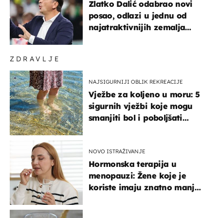
Zlatko Dalić odabrao novi
posao, odlazi u jednu od
najatraktivnijih zemalja
svijeta
ZDRAVLJE
NAJSIGURNIJI OBLIK REKREACIJE
Vježbe za koljeno u moru: 5
sigurnih vježbi koje mogu
smanjiti bol i poboljšati
pokretljivost
NOVO ISTRAŽIVANJE
Hormonska terapija u
menopauzi: Žene koje je
koriste imaju znatno manji
rizik od ovoga