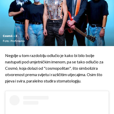
Cosmó - 2
Foto: Profimedia
Negdje u tom razdoblju odlučio je kako bi bilo bolje
nastupati pod umjetničkim imenom, pa se tako odlučio za
Cosmó, koja dolazi od "cosmopolitan", što simbolizira
otvorenost prema svijetu i različitim utjecajima. Osim što
pjeva i svira, paralelno studira stomatologiju.