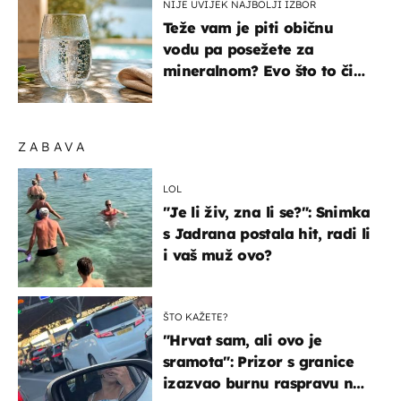
NIJE UVIJEK NAJBOLJI IZBOR
Teže vam je piti običnu
vodu pa posežete za
mineralnom? Evo što to čini
organizmu
ZABAVA
LOL
"Je li živ, zna li se?": Snimka
s Jadrana postala hit, radi li
i vaš muž ovo?
ŠTO KAŽETE?
"Hrvat sam, ali ovo je
sramota": Prizor s granice
izazvao burnu raspravu na