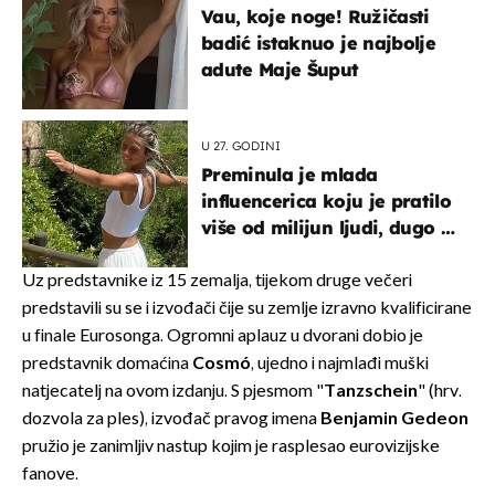
Vau, koje noge! Ružičasti
badić istaknuo je najbolje
adute Maje Šuput
U 27. GODINI
Preminula je mlada
influencerica koju je pratilo
više od milijun ljudi, dugo se
borila s opakom bolešću
Uz predstavnike iz 15 zemalja, tijekom druge večeri
predstavili su se i izvođači čije su zemlje izravno kvalificirane
u finale Eurosonga. Ogromni aplauz u dvorani dobio je
predstavnik domaćina
Cosmó
, ujedno i najmlađi muški
natjecatelj na ovom izdanju. S pjesmom "
Tanzschein
" (hrv.
dozvola za ples), izvođač pravog imena
Benjamin Gedeon
pružio je zanimljiv nastup kojim je rasplesao eurovizijske
fanove.