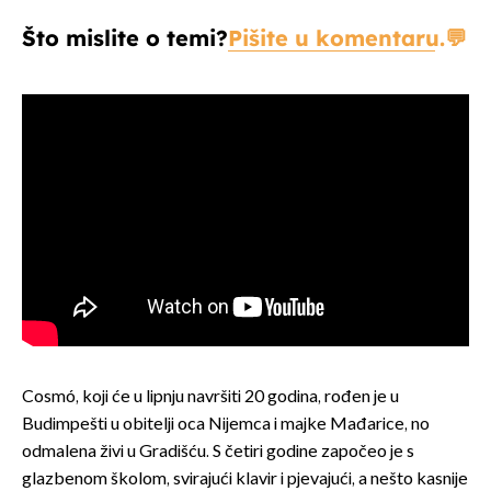
Što mislite o temi?
Pišite u komentaru.
Cosmó, koji će u lipnju navršiti 20 godina, rođen je u
Budimpešti u obitelji oca Nijemca i majke Mađarice, no
odmalena živi u Gradišću. S četiri godine započeo je s
glazbenom školom, svirajući klavir i pjevajući, a nešto kasnije