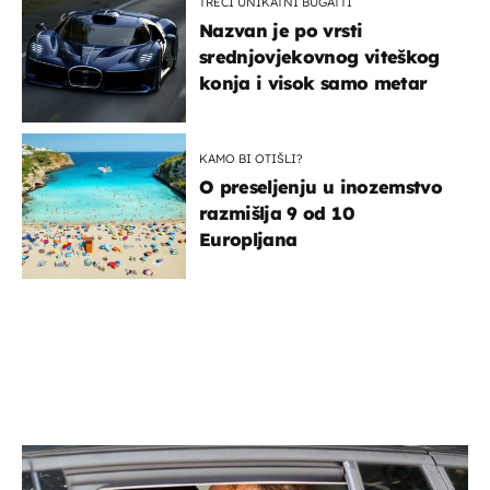
TREĆI UNIKATNI BUGATTI
Nazvan je po vrsti
srednjovjekovnog viteškog
konja i visok samo metar
KAMO BI OTIŠLI?
O preseljenju u inozemstvo
razmišlja 9 od 10
Europljana