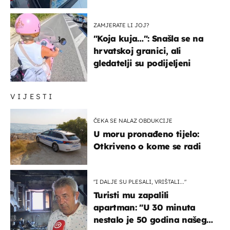
društvenim mrežama
ZAMJERATE LI JOJ?
"Koja kuja…": Snašla se na
hrvatskoj granici, ali
gledatelji su podijeljeni
VIJESTI
ČEKA SE NALAZ OBDUKCIJE
U moru pronađeno tijelo:
Otkriveno o kome se radi
"I DALJE SU PLESALI, VRIŠTALI..."
Turisti mu zapalili
apartman: "U 30 minuta
nestalo je 50 godina našeg