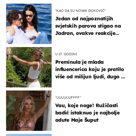
"KAO DA SU NOVAK ĐOKOVIĆ"
Jedan od najpoznatijih
svjetskih parova stigao na
Jadran, ovakve reakcije
vjerojatno nisu očekivali
U 27. GODINI
Preminula je mlada
influencerica koju je pratilo
više od milijun ljudi, dugo se
borila s opakom bolešću
"UUUUUUFFFF"
Vau, koje noge! Ružičasti
badić istaknuo je najbolje
adute Maje Šuput