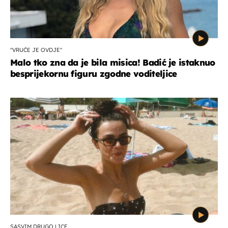
"VRUĆE JE OVDJE"
Malo tko zna da je bila misica! Badić je istaknuo
besprijekornu figuru zgodne voditeljice
SASVIM DRUGO LICE