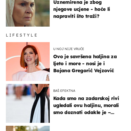
Uznemirena je zbog
njegove ucjene - hoće li
napraviti što traži?
LIFESTYLE
U NOJ NIJE VRUĆE
Ovo je savršena haljina za
ljeto i more - nosi je i
Bojana Gregorić Vejzović
BAŠ EFEKTNA
Kada smo na zadarskoj rivi
ugledali ovu haljinu, morali
smo doznati odakle je –
košta samo 18 eura