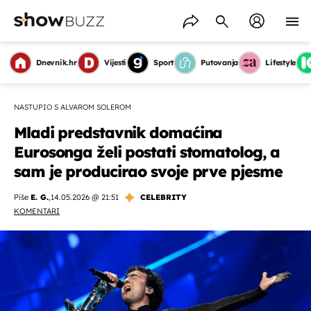
Dnevnik.hr
Vijesti
Sport
Putovanja
Lifestyle
NASTUPIO S ALVAROM SOLEROM
Mladi predstavnik domaćina
Eurosonga želi postati stomatolog, a
sam je producirao svoje prve pjesme
Piše
E. G.
,
14.05.2026 @ 21:51
CELEBRITY
KOMENTARI
OMOGUĆI OBAVIJESTI