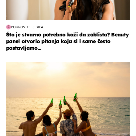
POKROVITELJ BIPA
Što je stvarno potrebno koži da zablista? Beauty
panel otvorio pitanja koja si i same često
postavljamo...
zanimljivosti