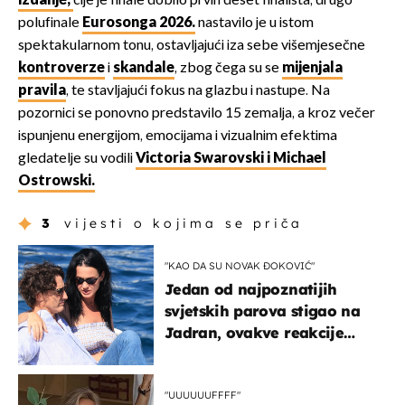
izdanje,
čije je finale dobilo prvih deset finalista, drugo
polufinale
Eurosonga 2026.
nastavilo je u istom
spektakularnom tonu, ostavljajući iza sebe višemjesečne
kontroverze
i
skandale
, zbog čega su se
mijenjala
pravila
, te stavljajući fokus na glazbu i nastupe. Na
pozornici se ponovno predstavilo 15 zemalja, a kroz večer
ispunjenu energijom, emocijama i vizualnim efektima
gledatelje su vodili
Victoria Swarovski i Michael
Ostrowski.
3
vijesti o kojima se priča
"KAO DA SU NOVAK ĐOKOVIĆ"
Jedan od najpoznatijih
svjetskih parova stigao na
Jadran, ovakve reakcije
vjerojatno nisu očekivali
"UUUUUUFFFF"