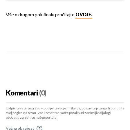
Više o drugom polufinalu pročitajte
OVDJE.
Komentari
(0)
Uključite se u raspravu – podijelite svoje mišljenje, postavite pitanja ili ponudite
svoj pogled na temu. Vaš komentar može potaknuti zanimljiv dijalog i
obogatiti zajednicu našeg portala.
Važna obavijest
!