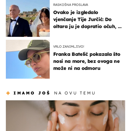
RASKOŠNA PROSLAVA
Ovako je izgledalo
vjenčanje Tije Jurčić: Do
oltara ju je dopratio očuh, a
slavilo se uz Olivera i Rozgu
VRLO ZANIMLJIVO!
Franka Batelić pokazala što
nosi na more, bez ovoga ne
može ni na odmoru
IMAMO JOŠ
NA OVU TEMU
moda & ljepota