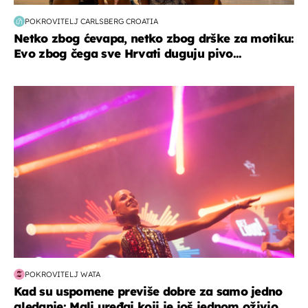
POKROVITELJ CARLSBERG CROATIA
Netko zbog ćevapa, netko zbog drške za motiku:
Evo zbog čega sve Hrvati duguju pivo...
kultura & zabava
POKROVITELJ WATA
Kad su uspomene previše dobre za samo jedno
gledanje: Mali uređaj koji je još jednom oživio