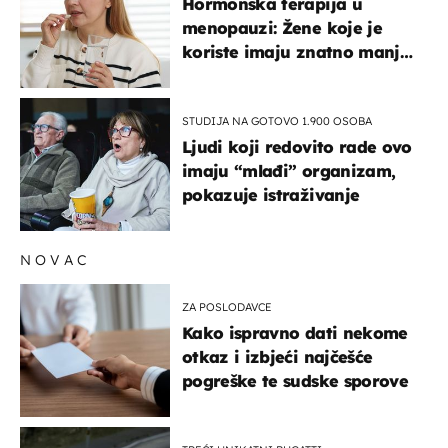
Hormonska terapija u
menopauzi: Žene koje je
koriste imaju znatno manji
rizik od ovoga
STUDIJA NA GOTOVO 1.900 OSOBA
Ljudi koji redovito rade ovo
imaju “mlađi” organizam,
pokazuje istraživanje
NOVAC
ZA POSLODAVCE
Kako ispravno dati nekome
otkaz i izbjeći najčešće
pogreške te sudske sporove