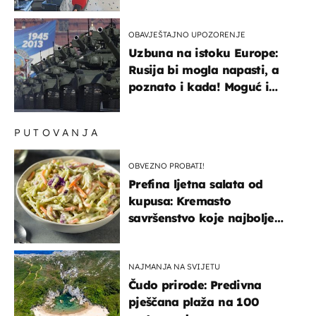
života, supruga i ja ne
možemo oka sklopiti"
OBAVJEŠTAJNO UPOZORENJE
Uzbuna na istoku Europe:
Rusija bi mogla napasti, a
poznato i kada! Moguć i
kopneni upad u članicu
NATO-a
PUTOVANJA
OBVEZNO PROBATI!
Prefina ljetna salata od
kupusa: Kremasto
savršenstvo koje najbolje
paše uz pečeno meso
NAJMANJA NA SVIJETU
Čudo prirode: Predivna
pješčana plaža na 100