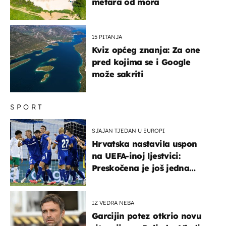
metara od mora
15 PITANJA
Kviz općeg znanja: Za one
pred kojima se i Google
može sakriti
SPORT
SJAJAN TJEDAN U EUROPI
Hrvatska nastavila uspon
na UEFA-inoj ljestvici:
Preskočena je još jedna
država
IZ VEDRA NEBA
Garcijin potez otkrio novu