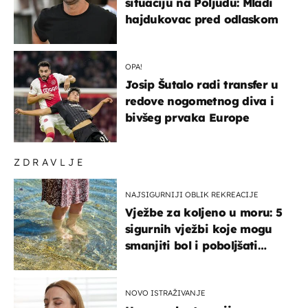
situaciju na Poljudu: Mladi
hajdukovac pred odlaskom
OPA!
Josip Šutalo radi transfer u
redove nogometnog diva i
bivšeg prvaka Europe
ZDRAVLJE
NAJSIGURNIJI OBLIK REKREACIJE
Vježbe za koljeno u moru: 5
sigurnih vježbi koje mogu
smanjiti bol i poboljšati
pokretljivost
NOVO ISTRAŽIVANJE