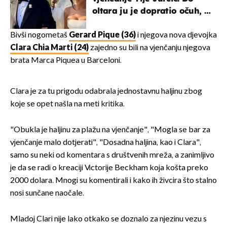
oltara ju je dopratio očuh, a
slavilo se uz Olivera i Rozgu
Bivši nogometaš
Gerard Pique (36)
i njegova nova djevojka
Clara Chia Marti (24)
zajedno su bili na vjenčanju njegova
brata Marca Piquea u Barceloni.
Clara je za tu prigodu odabrala jednostavnu haljinu zbog
koje se opet našla na meti kritika.
"Obukla je haljinu za plažu na vjenčanje", "Mogla se bar za
vjenčanje malo dotjerati", "Dosadna haljina, kao i Clara",
samo su neki od komentara s društvenih mreža, a zanimljivo
je da se radi o kreaciji Victorije Beckham koja košta preko
2000 dolara. Mnogi su komentirali i kako ih živcira što stalno
nosi sunčane naočale.
Mladoj Clari nije lako otkako se doznalo za njezinu vezu s