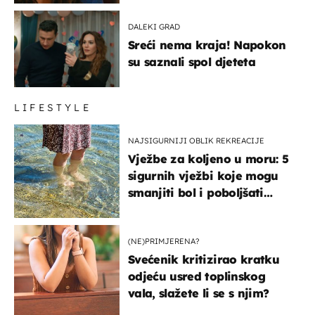
DALEKI GRAD
Sreći nema kraja! Napokon
su saznali spol djeteta
LIFESTYLE
NAJSIGURNIJI OBLIK REKREACIJE
Vježbe za koljeno u moru: 5
sigurnih vježbi koje mogu
smanjiti bol i poboljšati
pokretljivost
(NE)PRIMJERENA?
Svećenik kritizirao kratku
odjeću usred toplinskog
vala, slažete li se s njim?