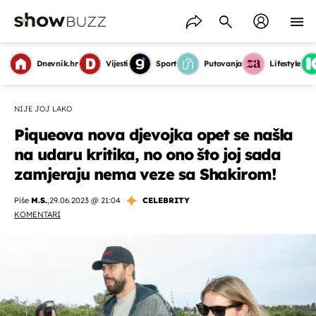
Dnevnik.hr
Vijesti
Sport
Putovanja
Lifestyle
NIJE JOJ LAKO
Piqueova nova djevojka opet se našla
na udaru kritika, no ono što joj sada
zamjeraju nema veze sa Shakirom!
Piše
M.S.
,
29.06.2023 @ 21:04
CELEBRITY
KOMENTARI
OMOGUĆI OBAVIJESTI