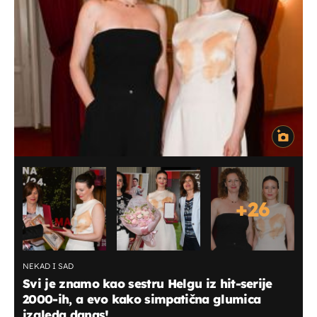
+
26
NEKAD I SAD
Svi je znamo kao sestru Helgu iz hit-serije
2000-ih, a evo kako simpatična glumica
izgleda danas!