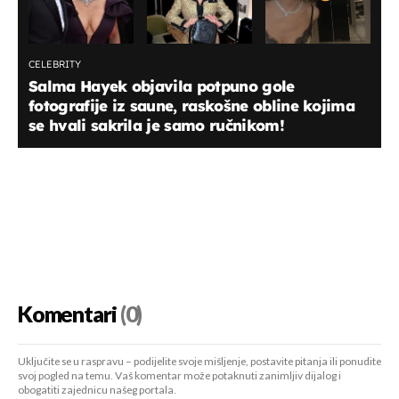
CELEBRITY
Salma Hayek objavila potpuno gole
fotografije iz saune, raskošne obline kojima
se hvali sakrila je samo ručnikom!
Komentari
(0)
Uključite se u raspravu – podijelite svoje mišljenje, postavite pitanja ili ponudite
svoj pogled na temu. Vaš komentar može potaknuti zanimljiv dijalog i
obogatiti zajednicu našeg portala.