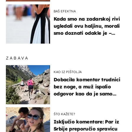
BAŠ EFEKTNA
Kada smo na zadarskoj rivi
ugledali ovu haljinu, morali
smo doznati odakle je –
košta samo 18 eura
ZABAVA
KAO IZ PIŠTOLJA
Dobacila komentar trudnici
bez noge, a muž ispalio
odgovor kao da je samo
čekao…
ŠTO KAŽETE?
Isključio komentare: Par iz
Srbije preporučio spravicu