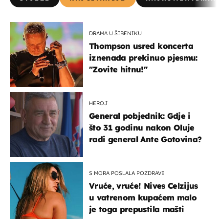
DRAMA U ŠIBENIKU
Thompson usred koncerta
iznenada prekinuo pjesmu:
"Zovite hitnu!"
HEROJ
General pobjednik: Gdje i
što 31 godinu nakon Oluje
radi general Ante Gotovina?
S MORA POSLALA POZDRAVE
Vruće, vruće! Nives Celzijus
u vatrenom kupaćem malo
je toga prepustila mašti