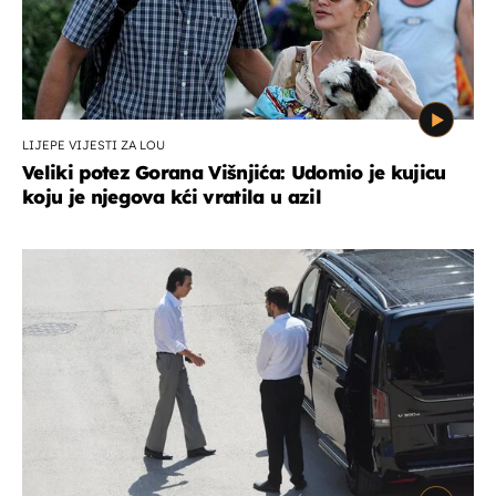
LIJEPE VIJESTI ZA LOU
Veliki potez Gorana Višnjića: Udomio je kujicu
koju je njegova kći vratila u azil