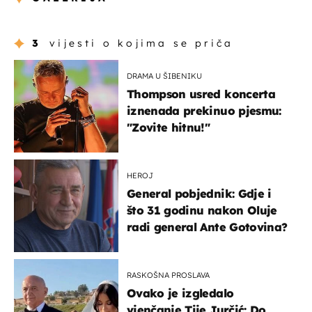
3
vijesti o kojima se priča
DRAMA U ŠIBENIKU
Thompson usred koncerta
iznenada prekinuo pjesmu:
"Zovite hitnu!"
HEROJ
General pobjednik: Gdje i
što 31 godinu nakon Oluje
radi general Ante Gotovina?
RASKOŠNA PROSLAVA
Ovako je izgledalo
vjenčanje Tije Jurčić: Do