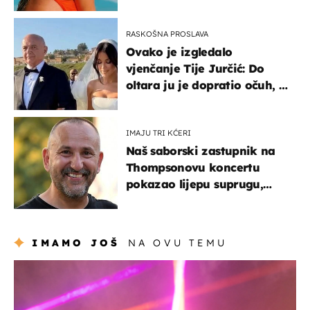
RASKOŠNA PROSLAVA
Ovako je izgledalo
vjenčanje Tije Jurčić: Do
oltara ju je dopratio očuh, a
slavilo se uz Olivera i Rozgu
IMAJU TRI KĆERI
Naš saborski zastupnik na
Thompsonovu koncertu
pokazao lijepu suprugu,
koja godinama izbjegava
javnost
IMAMO JOŠ
NA OVU TEMU
kultura & zabava