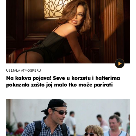
USIJALA ATMOSFERU
Ma kakva pojava! Seve u korzetu i halterima
pokazala zašto joj malo tko može parirati