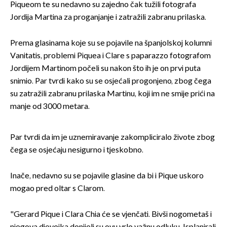
Piqueom te su nedavno su zajedno čak tužili fotografa
Jordija Martina za proganjanje i zatražili zabranu prilaska.
Prema glasinama koje su se pojavile na španjolskoj kolumni
Vanitatis, problemi Piquea i Clare s paparazzo fotografom
Jordijem Martinom počeli su nakon što ih je on prvi puta
snimio. Par tvrdi kako su se osjećali progonjeno, zbog čega
su zatražili zabranu prilaska Martinu, koji im ne smije prići na
manje od 3000 metara.
Par tvrdi da im je uznemiravanje zakompliciralo živote zbog
čega se osjećaju nesigurno i tjeskobno.
Inače, nedavno su se pojavile glasine da bi i Pique uskoro
mogao pred oltar s Clarom.
"Gerard Pique i Clara Chia će se vjenčati. Bivši nogometaš i