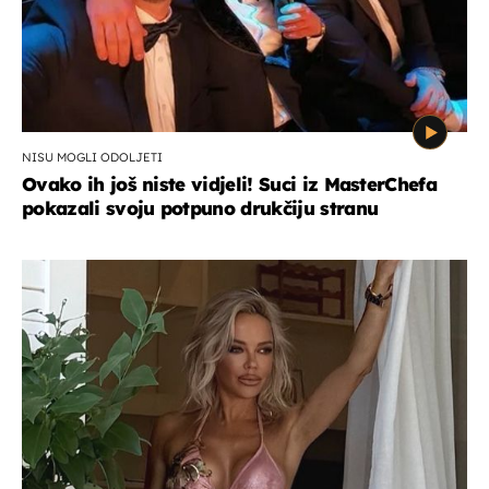
NISU MOGLI ODOLJETI
Ovako ih još niste vidjeli! Suci iz MasterChefa
pokazali svoju potpuno drukčiju stranu