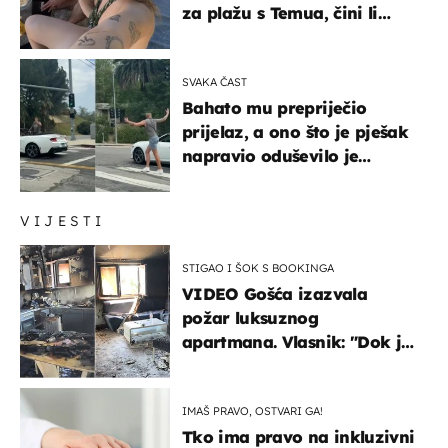
za plažu s Temua, čini li
vam se ovo sigurnim?
SVAKA ČAST
Bahato mu prepriječio
prijelaz, a ono što je pješak
napravio oduševilo je
društvene mreže
VIJESTI
STIGAO I ŠOK S BOOKINGA
VIDEO Gošća izazvala
požar luksuznog
apartmana. Vlasnik: "Dok je
gorjelo, smijali su se, pili i
pokazivali mi srednji prst"
IMAŠ PRAVO, OSTVARI GA!
Tko ima pravo na inkluzivni