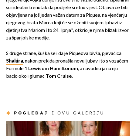
njegova djevojka donijeli su ovu vrlo važnu odluku. Isplanirali
su i idealan trenutak da podijele sretnu vijest. Objava će biti
objavljena na još jedan važan datum za Piquea, na vjenčanju
njegovog brata Marca koji će se oženiti svojom ljubavi iz
djetinjstva Mariom i to 24. lipnja", otkrio je njima blizak izvor
za španjolske medije.
S druge strane, šuška se i da je Piqueova bivša, pjevačica
Shakira
, nakon prekida pronašla novu ljubav i to s vozačem
Formule 1
Lewisom Hamiltonom
, a navodno ja na nju
bacio oko i glumac
Tom Cruise
.
POGLEDAJ
I OVU GALERIJU