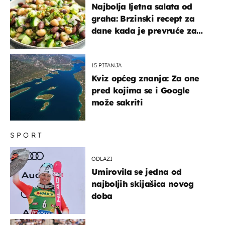
Najbolja ljetna salata od
graha: Brzinski recept za
dane kada je prevruće za
kuhanje
15 PITANJA
Kviz općeg znanja: Za one
pred kojima se i Google
može sakriti
SPORT
ODLAZI
Umirovila se jedna od
najboljih skijašica novog
doba