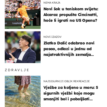
NEMA KRAJA
Novi šok u teniskom svijetu:
Alcaraz propušta Cincinatti,
hoće li igrati na US Openu?
NOVI IZAZOV
Zlatko Dalić odabrao novi
posao, odlazi u jednu od
najatraktivnijih zemalja
svijeta
ZDRAVLJE
NAJSIGURNIJI OBLIK REKREACIJE
Vježbe za koljeno u moru: 5
sigurnih vježbi koje mogu
smanjiti bol i poboljšati
pokretljivost