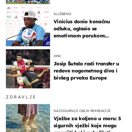
država
SLUŽBENO
Vinicius donio konačnu
odluku, oglasio se
emotivnom porukom:
"Hvala vam svima"
OPA!
Josip Šutalo radi transfer u
redove nogometnog diva i
bivšeg prvaka Europe
ZDRAVLJE
NAJSIGURNIJI OBLIK REKREACIJE
Vježbe za koljeno u moru: 5
sigurnih vježbi koje mogu