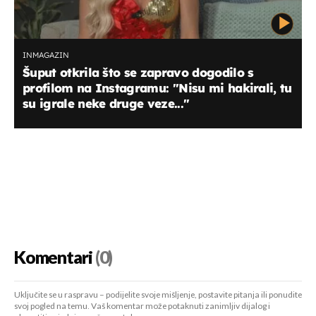
INMAGAZIN
Šuput otkrila što se zapravo dogodilo s
profilom na Instagramu: ''Nisu mi hakirali, tu
su igrale neke druge veze...''
Komentari
(0)
Uključite se u raspravu – podijelite svoje mišljenje, postavite pitanja ili ponudite
svoj pogled na temu. Vaš komentar može potaknuti zanimljiv dijalog i