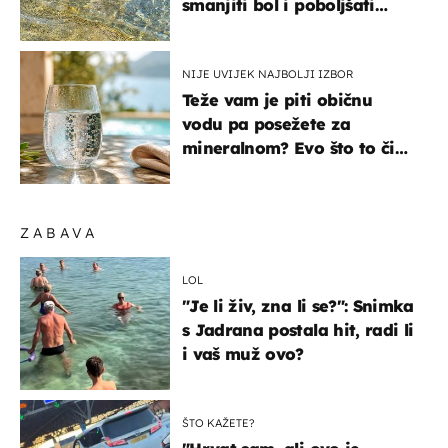
smanjiti bol i poboljšati
pokretljivost
NIJE UVIJEK NAJBOLJI IZBOR
Teže vam je piti običnu
vodu pa posežete za
mineralnom? Evo što to čini
organizmu
ZABAVA
LOL
"Je li živ, zna li se?": Snimka
s Jadrana postala hit, radi li
i vaš muž ovo?
ŠTO KAŽETE?