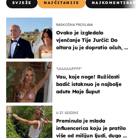
SVJEŽE
NAJČITANIJE
NAJKOMENTIRAN
RASKOŠNA PROSLAVA
Ovako je izgledalo
vjenčanje Tije Jurčić: Do
oltara ju je dopratio očuh, a
slavilo se uz Olivera i Rozgu
"UUUUUUFFFF"
Vau, koje noge! Ružičasti
badić istaknuo je najbolje
adute Maje Šuput
U 27. GODINI
Preminula je mlada
influencerica koju je pratilo
više od milijun ljudi, dugo se