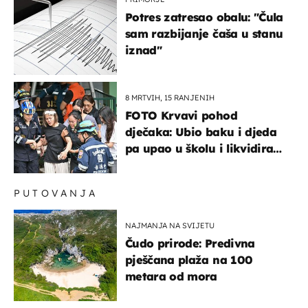
Potres zatresao obalu: "Čula
sam razbijanje čaša u stanu
iznad"
8 MRTVIH, 15 RANJENIH
FOTO Krvavi pohod
dječaka: Ubio baku i djeda
pa upao u školu i likvidirao
pet nastavnika
PUTOVANJA
NAJMANJA NA SVIJETU
Čudo prirode: Predivna
pješčana plaža na 100
metara od mora