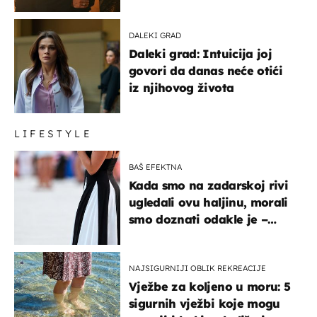
DALEKI GRAD
Daleki grad: Intuicija joj
govori da danas neće otići
iz njihovog života
LIFESTYLE
BAŠ EFEKTNA
Kada smo na zadarskoj rivi
ugledali ovu haljinu, morali
smo doznati odakle je –
košta samo 18 eura
NAJSIGURNIJI OBLIK REKREACIJE
Vježbe za koljeno u moru: 5
sigurnih vježbi koje mogu