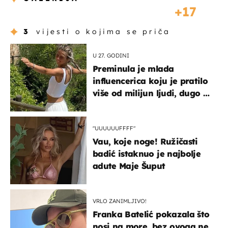
17
3
vijesti o kojima se priča
U 27. GODINI
Preminula je mlada
influencerica koju je pratilo
više od milijun ljudi, dugo se
borila s opakom bolešću
"UUUUUUFFFF"
Vau, koje noge! Ružičasti
badić istaknuo je najbolje
adute Maje Šuput
VRLO ZANIMLJIVO!
Franka Batelić pokazala što
nosi na more, bez ovoga ne