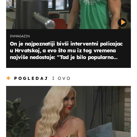
INMAGAZIN
On je najpoznatiji bivši interventni policajac
u Hrvatskoj, a evo što mu iz tog vremena
najviše nedostaje: ''Tad je bilo popularno
hvatati...''
POGLEDAJ
I OVO