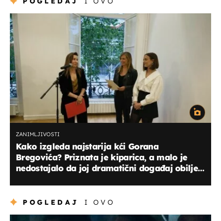
POGLEDAJ
I OVO
ZANIMLJIVOSTI
Kako izgleda najstarija kći Gorana
Bregovića? Priznata je kiparica, a malo je
nedostajalo da joj dramatični događaj obilježi
život
POGLEDAJ
I OVO