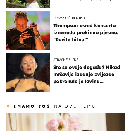
borila s opakom bolešću
DRAMA U ŠIBENIKU
Thompson usred koncerta
iznenada prekinuo pjesmu:
"Zovite hitnu!"
STRAŠNE SLIKE
Što se ovdje događa? Nikad
mršavije izdanje zvijezde
pokrenulo je lavinu
zabrinutih komentara
IMAMO JOŠ
NA OVU TEMU
moda & ljepota