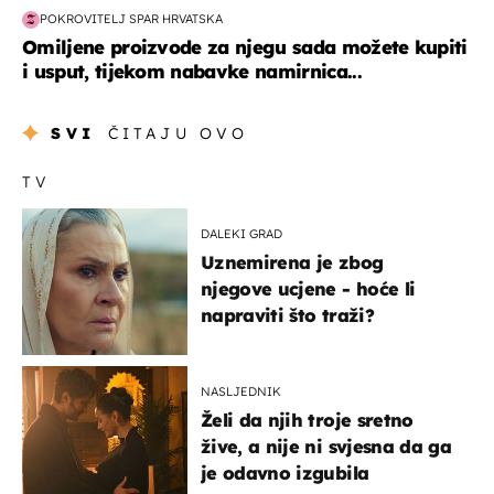
POKROVITELJ SPAR HRVATSKA
Omiljene proizvode za njegu sada možete kupiti
i usput, tijekom nabavke namirnica...
SVI
ČITAJU OVO
TV
DALEKI GRAD
Uznemirena je zbog
njegove ucjene - hoće li
napraviti što traži?
NASLJEDNIK
Želi da njih troje sretno
žive, a nije ni svjesna da ga
je odavno izgubila