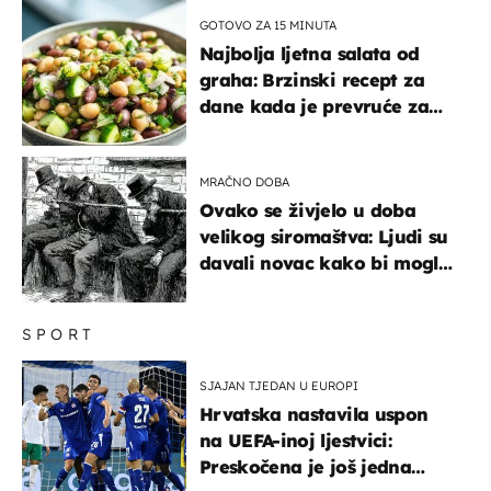
GOTOVO ZA 15 MINUTA
Najbolja ljetna salata od
graha: Brzinski recept za
dane kada je prevruće za
kuhanje
MRAČNO DOBA
Ovako se živjelo u doba
velikog siromaštva: Ljudi su
davali novac kako bi mogli
spavati na konopcima
SPORT
SJAJAN TJEDAN U EUROPI
Hrvatska nastavila uspon
na UEFA-inoj ljestvici:
Preskočena je još jedna