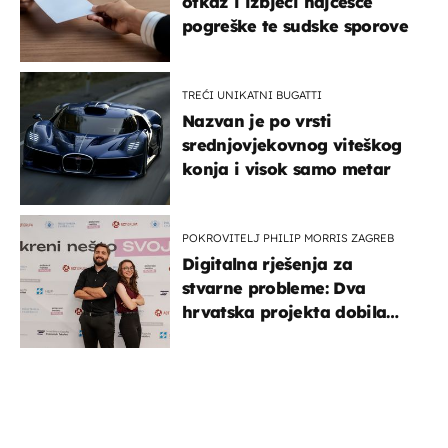
otkaz i izbjeći najčešće
pogreške te sudske sporove
TREĆI UNIKATNI BUGATTI
Nazvan je po vrsti
srednjovjekovnog viteškog
konja i visok samo metar
POKROVITELJ PHILIP MORRIS ZAGREB
Digitalna rješenja za
stvarne probleme: Dva
hrvatska projekta dobila
potporu za razvoj