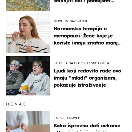
smanjiti bol i poboljšati
pokretljivost
NOVO ISTRAŽIVANJE
Hormonska terapija u
menopauzi: Žene koje je
koriste imaju znatno manji
rizik od ovoga
STUDIJA NA GOTOVO 1.900 OSOBA
Ljudi koji redovito rade ovo
imaju “mlađi” organizam,
pokazuje istraživanje
NOVAC
ZA POSLODAVCE
Kako ispravno dati nekome