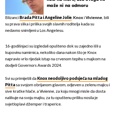
može ni na odmoru
Blizanci
Brada Pitta i Angeline Jolie
,
Knox
i
Vivienne
, bili
su prava slika i prilika svojih slavnih roditelja kada su
nedavno snimljeni u Los Angelesu.
16-godišnjaci su izgledali opušteno dok su zajedno išli u
kupovinu namirnica, nekoliko dana nakon što je Knox
napravio vrlo rijedak istup na crvenom tepihu s majkom na
dodjeli Governors Awards 2024.
Svi su primijetili da
Knox neodoljivo podsjeća na mladog
Pitta
sa svojom obrijanom glavom, odjeven u zelenu majicu i
sive kratke hlače, a Vivienne, za koju mnogi misle da dosta
nalikuje na svoju majku, za tu opuštenu priliku nosila je
svjetloplavi džemper i traperice.