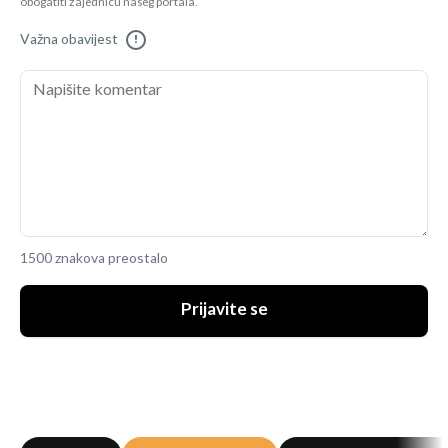
obogatiti zajednicu našeg portala.
Važna obavijest
!
1500 znakova preostalo
Prijavite se