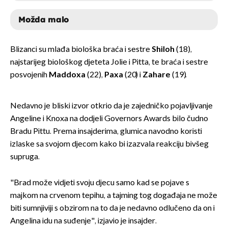
Možda malo
DA
Blizanci su mlađa biološka braća i sestre
Shiloh
(18),
najstarijeg biološkog djeteta Jolie i Pitta, te braća i sestre
NE
posvojenih
Maddox
a
(22),
Paxa
(20) i
Zahare
(19).
MOŽDA MALO
Nedavno je bliski izvor otkrio da je zajedničko pojavljivanje
Angeline i Knoxa na dodjeli Governors Awards bilo čudno
Bradu Pittu. Prema insajderima, glumica navodno koristi
izlaske sa svojom djecom kako bi izazvala reakciju bivšeg
supruga.
"Brad može vidjeti svoju djecu samo kad se pojave s
majkom na crvenom tepihu, a tajming tog događaja ne može
biti sumnjiviji s obzirom na to da je nedavno odlučeno da on i
Angelina idu na suđenje", izjavio je insajder.