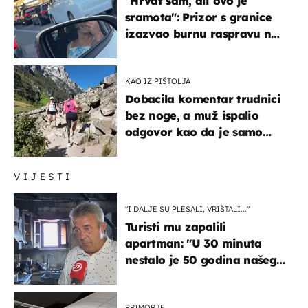
"Hrvat sam, ali ovo je
sramota": Prizor s granice
izazvao burnu raspravu na
društvenim mrežama
KAO IZ PIŠTOLJA
Dobacila komentar trudnici
bez noge, a muž ispalio
odgovor kao da je samo
čekao…
VIJESTI
"I DALJE SU PLESALI, VRIŠTALI..."
Turisti mu zapalili
apartman: "U 30 minuta
nestalo je 50 godina našeg
života, supruga i ja ne
možemo oka sklopiti"
PRIMORJE