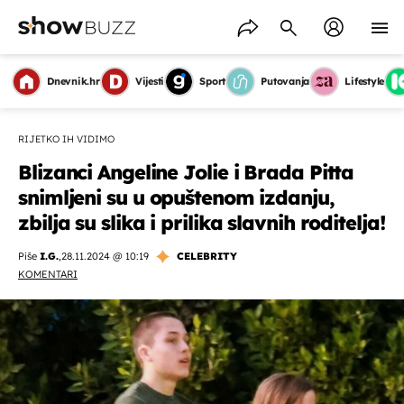
Dnevnik.hr
Vijesti
Sport
Putovanja
Lifestyle
RIJETKO IH VIDIMO
Blizanci Angeline Jolie i Brada Pitta
snimljeni su u opuštenom izdanju,
zbilja su slika i prilika slavnih roditelja!
Piše
I.G.
,
28.11.2024 @ 10:19
CELEBRITY
KOMENTARI
OMOGUĆI OBAVIJESTI