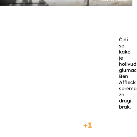
Čini
se
kako
je
holivud
glumac
Ben
Affleck
sprema
za
drugi
brak.
1