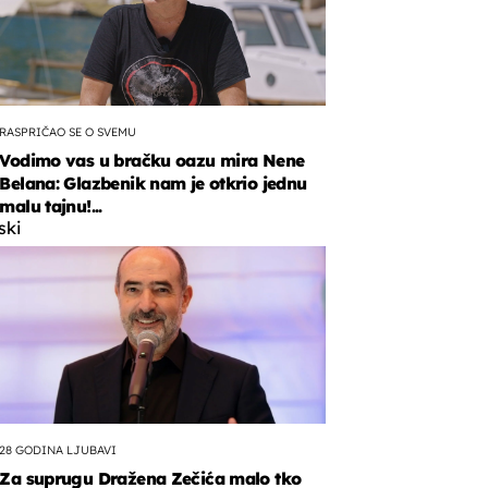
RASPRIČAO SE O SVEMU
Vodimo vas u bračku oazu mira Nene
Belana: Glazbenik nam je otkrio jednu
malu tajnu!...
ski
n
28 GODINA LJUBAVI
Za suprugu Dražena Zečića malo tko