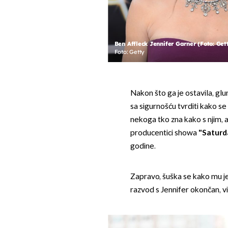
Ben Affleck Jennifer Garner (Foto: Get
Foto: Getty
Nakon što ga je ostavila, gl
sa sigurnošću tvrditi kako se
nekoga tko zna kako s njim, 
producentici showa
"Saturd
godine.
Zapravo, šuška se kako mu je
razvod s Jennifer okončan, viš