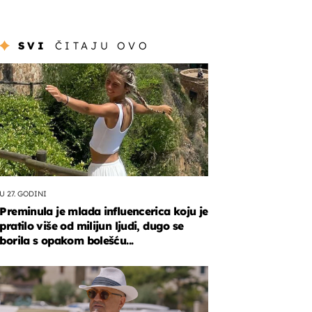
SVI
ČITAJU OVO
U 27. GODINI
Preminula je mlada influencerica koju je
pratilo više od milijun ljudi, dugo se
borila s opakom bolešću...