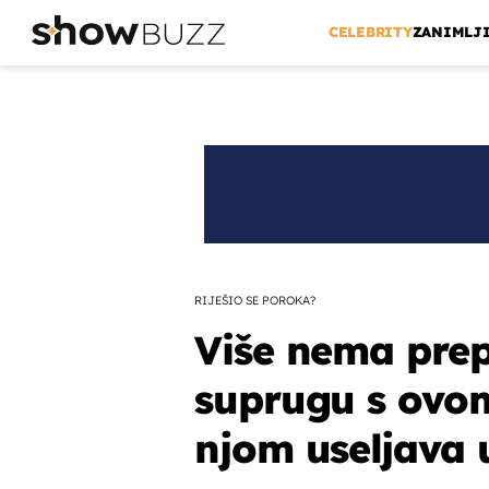
CELEBRITY
ZANIMLJ
RIJEŠIO SE POROKA?
Više nema prep
suprugu s ovo
njom useljava 