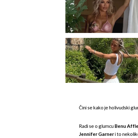
Čini se kako je holivudski g
Radi se o glumcu
Benu Affl
Jennifer Garner
i to nekoli