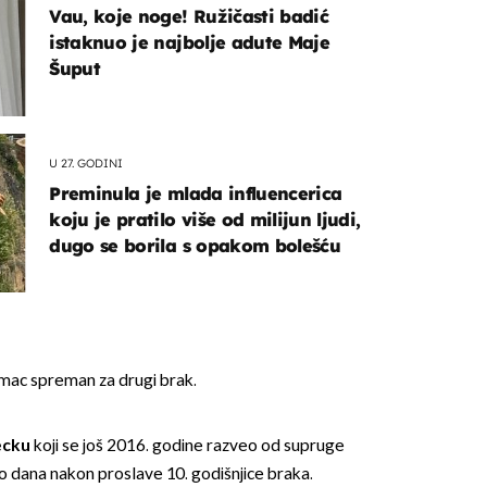
Vau, koje noge! Ružičasti badić
istaknuo je najbolje adute Maje
Šuput
U 27. GODINI
Preminula je mlada influencerica
koju je pratilo više od milijun ljudi,
dugo se borila s opakom bolešću
lumac spreman za drugi brak.
ecku
koji se još 2016. godine razveo od supruge
ko dana nakon proslave 10. godišnjice braka.