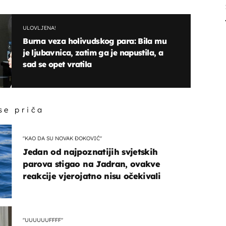
ULOVLJENA!
Burna veza holivudskog para: Bila mu
je ljubavnica, zatim ga je napustila, a
sad se opet vratila
 se priča
"KAO DA SU NOVAK ĐOKOVIĆ"
Jedan od najpoznatijih svjetskih
parova stigao na Jadran, ovakve
reakcije vjerojatno nisu očekivali
"UUUUUUFFFF"