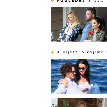
POGLEDAJ
I OVO
3
vijesti o kojima