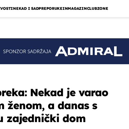
IVOSTI
NEKAD I SAD
PREPORUKE
INMAGAZIN
CLUBZONE
reka: Nekad je varao
m ženom, a danas s
u zajednički dom