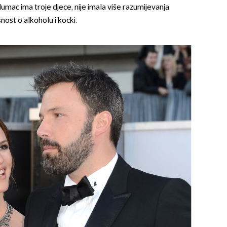
umac ima troje djece, nije imala više razumijevanja
snost o alkoholu i kocki.
OMOGUĆI OBAVIJESTI