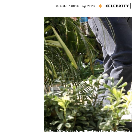
CELEBRITY
Piše
E.D.
,
03.08.2018 @ 21:28
Ben Affleck Lindsay Shookus (Foto: Profimedia)