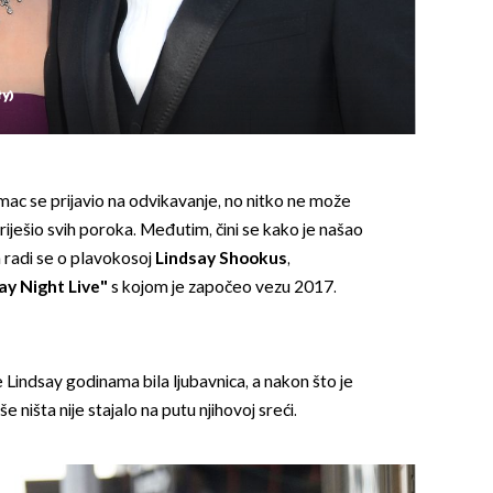
ty)
umac se prijavio na odvikavanje, no nitko ne može
 riješio svih poroka. Međutim, čini se kako je našao
a radi se o plavokosoj
Lindsay Shookus
,
ay Night Live"
s kojom je započeo vezu 2017.
 Lindsay godinama bila ljubavnica, a nakon što je
e ništa nije stajalo na putu njihovoj sreći.