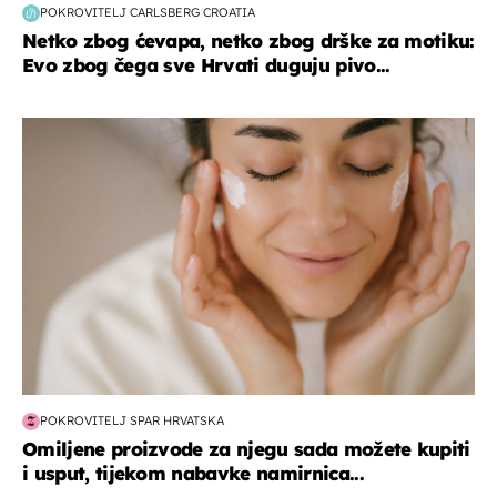
POKROVITELJ CARLSBERG CROATIA
Netko zbog ćevapa, netko zbog drške za motiku:
Evo zbog čega sve Hrvati duguju pivo...
moda & ljepota
POKROVITELJ SPAR HRVATSKA
Omiljene proizvode za njegu sada možete kupiti
i usput, tijekom nabavke namirnica...