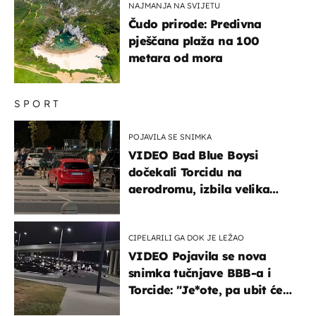
NAJMANJA NA SVIJETU
Čudo prirode: Predivna
pješčana plaža na 100
metara od mora
SPORT
POJAVILA SE SNIMKA
VIDEO Bad Blue Boysi
dočekali Torcidu na
aerodromu, izbila velika
masovna tučnjava
CIPELARILI GA DOK JE LEŽAO
VIDEO Pojavila se nova
snimka tučnjave BBB-a i
Torcide: "Je*ote, pa ubit će
ga!"