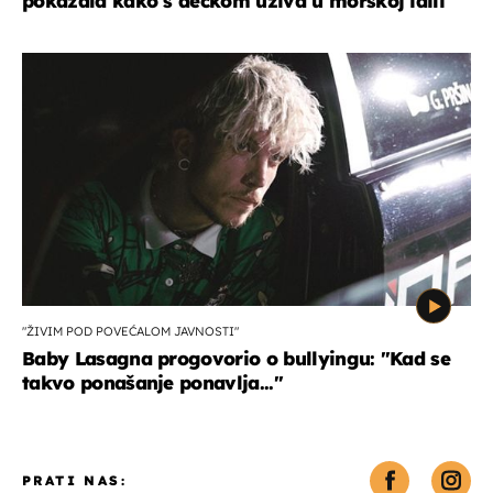
pokazala kako s dečkom uživa u morskoj idili
"ŽIVIM POD POVEĆALOM JAVNOSTI"
Baby Lasagna progovorio o bullyingu: "Kad se
takvo ponašanje ponavlja..."
PRATI NAS: