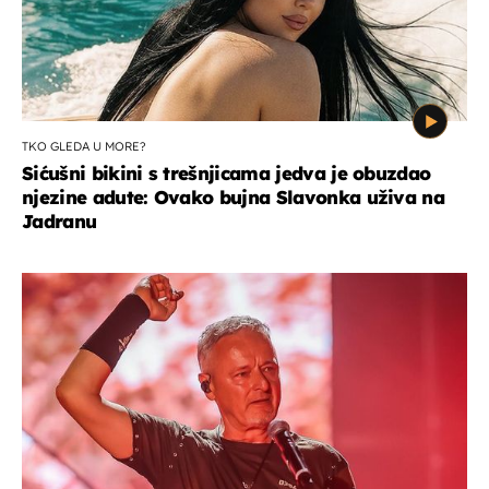
TKO GLEDA U MORE?
Sićušni bikini s trešnjicama jedva je obuzdao
njezine adute: Ovako bujna Slavonka uživa na
Jadranu