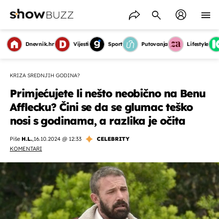
Dnevnik.hr
Vijesti
Sport
Putovanja
Lifestyle
KRIZA SREDNJIH GODINA?
Primjećujete li nešto neobično na Benu
Afflecku? Čini se da se glumac teško
nosi s godinama, a razlika je očita
Piše
H.L.
,
16.10.2024 @ 12:33
CELEBRITY
KOMENTARI
OMOGUĆI OBAVIJESTI