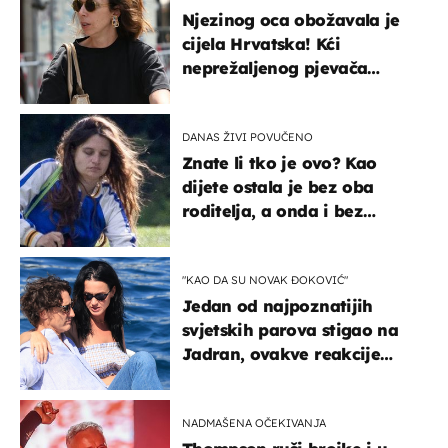
Njezinog oca obožavala je
cijela Hrvatska! Kći
neprežaljenog pjevača
projurila špicom na dva
kotača
DANAS ŽIVI POVUČENO
Znate li tko je ovo? Kao
dijete ostala je bez oba
roditelja, a onda i bez
milijuna koje je trebala
naslijediti
"KAO DA SU NOVAK ĐOKOVIĆ"
Jedan od najpoznatijih
svjetskih parova stigao na
Jadran, ovakve reakcije
vjerojatno nisu očekivali
NADMAŠENA OČEKIVANJA