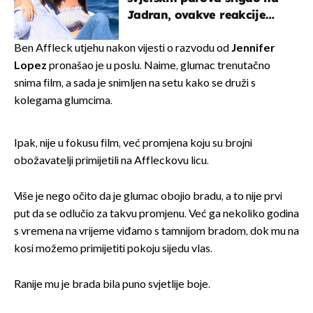
Jadran, ovakve reakcije
vjerojatno nisu očekivali
Ben Affleck utjehu nakon vijesti o razvodu od
Jennifer
Lopez
pronašao je u poslu. Naime, glumac trenutačno
snima film, a sada je snimljen na setu kako se druži s
kolegama glumcima.
Ipak, nije u fokusu film, već promjena koju su brojni
obožavatelji primijetili na Affleckovu licu.
Više je nego očito da je glumac obojio bradu, a to nije prvi
put da se odlučio za takvu promjenu. Već ga nekoliko godina
s vremena na vrijeme viđamo s tamnijom bradom, dok mu na
kosi možemo primijetiti pokoju sijedu vlas.
Ranije mu je brada bila puno svjetlije boje.