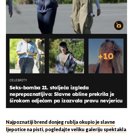
+
10
CELEBRITY
Seks-bomba 21. stoljeća izgleda
neprepoznatljivo: Slavne obline prekrila je
širokom odjećom pa izazvala pravu nevjericu
Najpoznatiji brend donjeg rublja okupio je slavne
ljepotice na pisti, pogledajte veliku galeriju spektakla