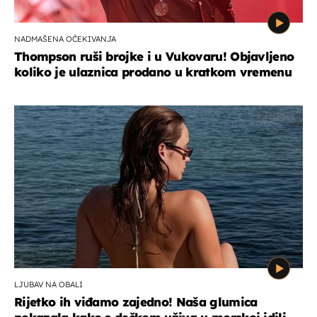
NADMAŠENA OČEKIVANJA
Thompson ruši brojke i u Vukovaru! Objavljeno
koliko je ulaznica prodano u kratkom vremenu
LJUBAV NA OBALI
Rijetko ih viđamo zajedno! Naša glumica