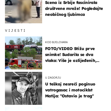
Scena iz Srbije fascinirala
društvene mreže! Pogledajte
neobičnog ljubimca
VIJESTI
KOD BJELOVARA
FOTO/VIDEO Stižu prve
snimke! Sudarila se dva
vlaka: Više je ozlijeđenih,
hitne službe na terenu
U ZAGORJU
U teškoj nesreći poginuo
vatrogasac i motociklst
Matija: "Ostavio je trag"