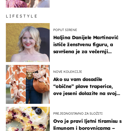
LIFESTYLE
POPUT SIRENE
Haljina Danijele Martinović
ističe ženstvenu figuru, a
savršena je za večernji
izlazak na moru
NOVE KOLEKCIJE
Ako su vam dosadile
“obične” plave traperice,
ove jeseni dolazite na svoje
- izdvajamo 15 hit modela
PREJEDNOSTAVNO ZA SLOŽITI
Ovo je pravi ljetni tiramisu s
limunom i borovnicama –