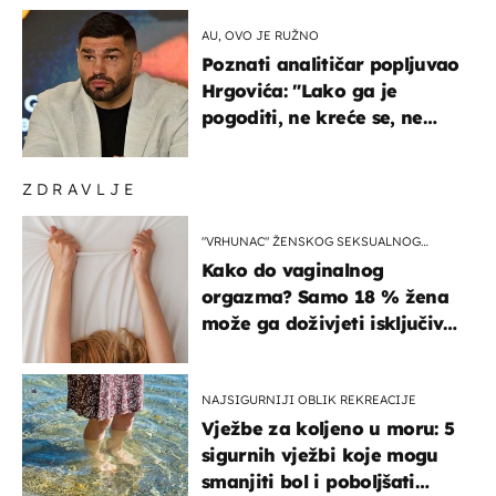
AU, OVO JE RUŽNO
Poznati analitičar popljuvao
Hrgovića: "Lako ga je
pogoditi, ne kreće se, ne
koristi noge..."
ZDRAVLJE
"VRHUNAC" ŽENSKOG SEKSUALNOG
ISKUSTVA
Kako do vaginalnog
orgazma? Samo 18 % žena
može ga doživjeti isključivo
na ovaj način
NAJSIGURNIJI OBLIK REKREACIJE
Vježbe za koljeno u moru: 5
sigurnih vježbi koje mogu
smanjiti bol i poboljšati