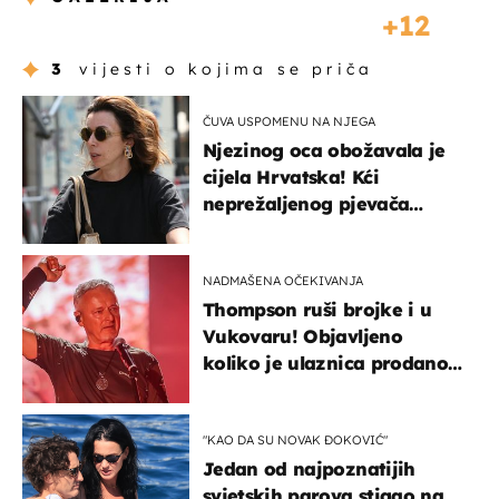
12
3
vijesti o kojima se priča
ČUVA USPOMENU NA NJEGA
Njezinog oca obožavala je
cijela Hrvatska! Kći
neprežaljenog pjevača
projurila špicom na dva
kotača
NADMAŠENA OČEKIVANJA
Thompson ruši brojke i u
Vukovaru! Objavljeno
koliko je ulaznica prodano
u kratkom vremenu
"KAO DA SU NOVAK ĐOKOVIĆ"
Jedan od najpoznatijih
svjetskih parova stigao na