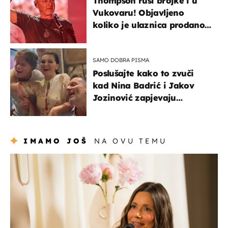
Thompson ruši brojke i u
Vukovaru! Objavljeno
koliko je ulaznica prodano
u kratkom vremenu
SAMO DOBRA PISMA
Poslušajte kako to zvuči
kad Nina Badrić i Jakov
Jozinović zapjevaju
Oliverov hit!
IMAMO JOŠ
NA OVU TEMU
moda & ljepota