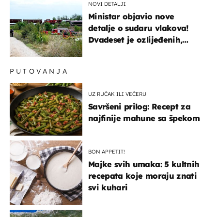
NOVI DETALJI
Ministar objavio nove
detalje o sudaru vlakova!
Dvadeset je ozlijeđenih,
mlađa žena na intenzivnoj
PUTOVANJA
UZ RUČAK ILI VEČERU
Savršeni prilog: Recept za
najfinije mahune sa špekom
BON APPETIT!
Majke svih umaka: 5 kultnih
recepata koje moraju znati
svi kuhari