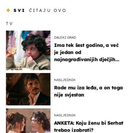
SVI
ČITAJU OVO
TV
DALEKI GRAD
Ima tek šest godina, a već
je jedan od
najnagrađivanijih dječjih
glumaca
NASLJEDNIK
Rade mu iza leđa, a on toga
nije svjestan
NASLJEDNIK
ANKETA: Koju ženu bi Serhat
trebao izabrati?