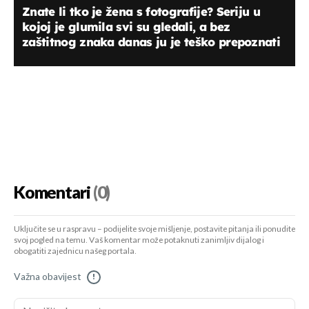
Znate li tko je žena s fotografije? Seriju u
kojoj je glumila svi su gledali, a bez
zaštitnog znaka danas ju je teško prepoznati
Komentari
(0)
Uključite se u raspravu – podijelite svoje mišljenje, postavite pitanja ili ponudite
svoj pogled na temu. Vaš komentar može potaknuti zanimljiv dijalog i
obogatiti zajednicu našeg portala.
Važna obavijest
!