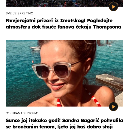
SVE JE SPREMNO
Nevjerojatni prizori iz Imotskog! Pogledajte
atmosferu dok tisuće fanova čekaju Thompsona
"OKUPANA SUNCEM"
Sunce joj itekako godi! Sandra Bagarić pohvalila
se brončanim tenom, ljeto joj baš dobro stoji