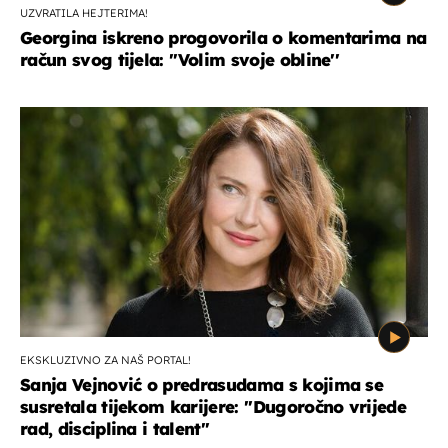
UZVRATILA HEJTERIMA!
Georgina iskreno progovorila o komentarima na
račun svog tijela: ''Volim svoje obline''
EKSKLUZIVNO ZA NAŠ PORTAL!
Sanja Vejnović o predrasudama s kojima se
susretala tijekom karijere: ''Dugoročno vrijede
rad, disciplina i talent''