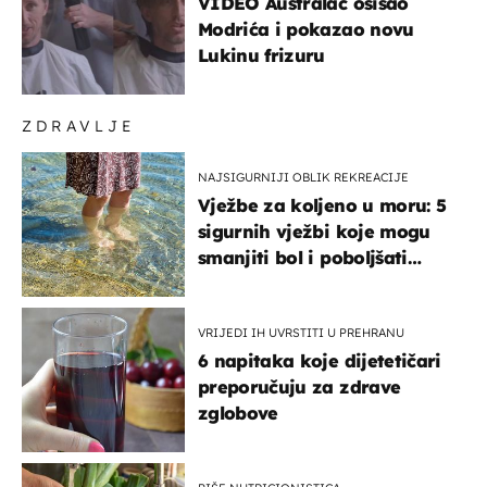
VIDEO Australac ošišao
Modrića i pokazao novu
Lukinu frizuru
ZDRAVLJE
NAJSIGURNIJI OBLIK REKREACIJE
Vježbe za koljeno u moru: 5
sigurnih vježbi koje mogu
smanjiti bol i poboljšati
pokretljivost
VRIJEDI IH UVRSTITI U PREHRANU
6 napitaka koje dijetetičari
preporučuju za zdrave
zglobove