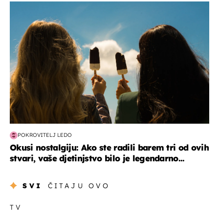
zdravlje & prehrana
POKROVITELJ LEDO
Okusi nostalgiju: Ako ste radili barem tri od ovih
stvari, vaše djetinjstvo bilo je legendarno...
SVI
ČITAJU OVO
TV