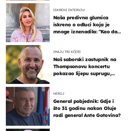
ISKRENI INTERVJU!
Naša predivna glumica
iskreno o odluci koja je
mnoge iznenadila: ''Kao da
mi je veliki teret pao s leđa''
IMAJU TRI KĆERI
Naš saborski zastupnik na
Thompsonovu koncertu
pokazao lijepu suprugu,
koja godinama izbjegava
javnost
HEROJ
General pobjednik: Gdje i
što 31 godinu nakon Oluje
radi general Ante Gotovina?