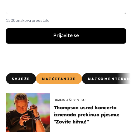
1500 znakova preostalo
Prijavite se
SVJEŽE
NAJČITANIJE
NAJKOMENTIRAN
DRAMA U ŠIBENIKU
Thompson usred koncerta
iznenada prekinuo pjesmu:
"Zovite hitnu!"