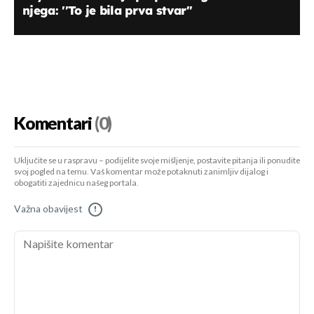
njega: ''To je bila prva stvar''
Komentari
(0)
Uključite se u raspravu – podijelite svoje mišljenje, postavite pitanja ili ponudite
svoj pogled na temu. Vaš komentar može potaknuti zanimljiv dijalog i
obogatiti zajednicu našeg portala.
Važna obavijest
!