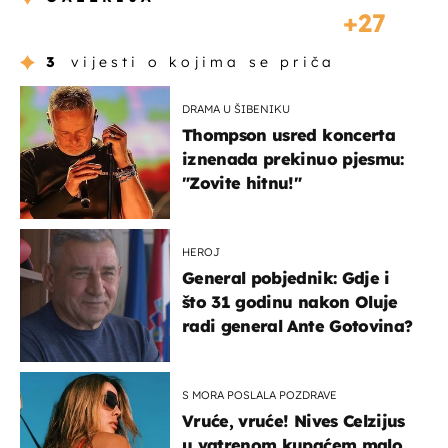
27
3
vijesti o kojima se priča
DRAMA U ŠIBENIKU
Thompson usred koncerta
iznenada prekinuo pjesmu:
"Zovite hitnu!"
HEROJ
General pobjednik: Gdje i
što 31 godinu nakon Oluje
radi general Ante Gotovina?
S MORA POSLALA POZDRAVE
Vruće, vruće! Nives Celzijus
u vatrenom kupaćem malo