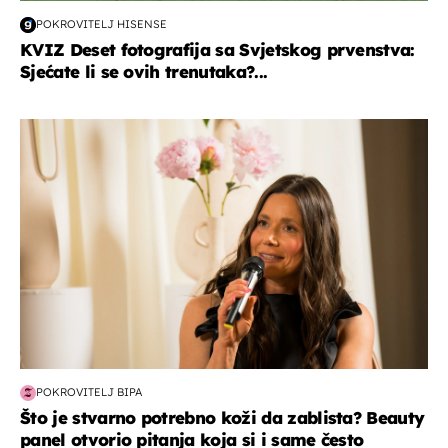
POKROVITELJ HISENSE
KVIZ Deset fotografija sa Svjetskog prvenstva:
Sjećate li se ovih trenutaka?...
moda & ljepota
POKROVITELJ BIPA
Što je stvarno potrebno koži da zablista? Beauty
panel otvorio pitanja koja si i same često