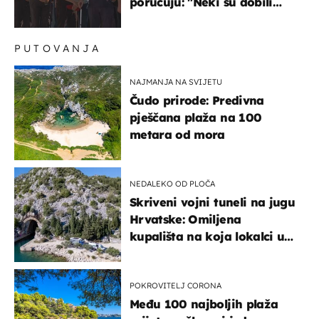
poručuju: "Neki su dobili
premalo, neki su dobili
previše"
PUTOVANJA
NAJMANJA NA SVIJETU
Čudo prirode: Predivna
pješčana plaža na 100
metara od mora
NEDALEKO OD PLOČA
Skriveni vojni tuneli na jugu
Hrvatske: Omiljena
kupališta na koja lokalci u
miru dolaze roniti i skakati
u more
POKROVITELJ CORONA
Među 100 najboljih plaža