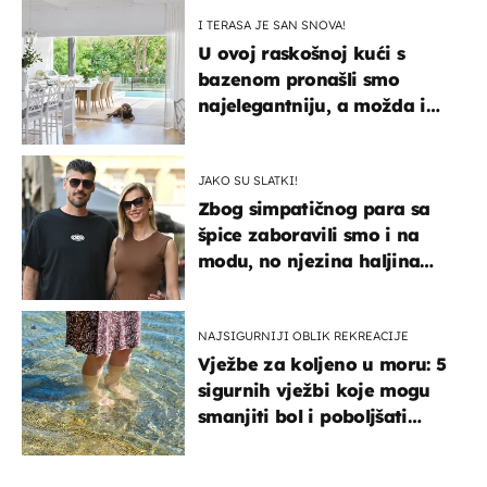
I TERASA JE SAN SNOVA!
U ovoj raskošnoj kući s
bazenom pronašli smo
najelegantniju, a možda i
najljepšu bijelu kuhinju
JAKO SU SLATKI!
Zbog simpatičnog para sa
špice zaboravili smo i na
modu, no njezina haljina
itekako nas se dojmila
NAJSIGURNIJI OBLIK REKREACIJE
Vježbe za koljeno u moru: 5
sigurnih vježbi koje mogu
smanjiti bol i poboljšati
pokretljivost