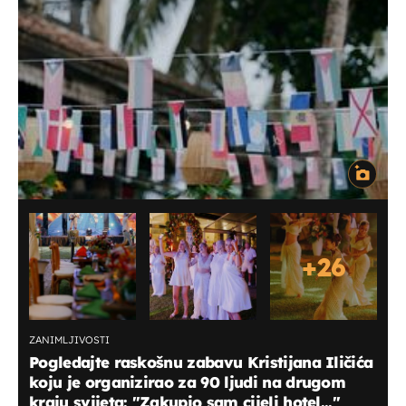
+
26
ZANIMLJIVOSTI
Pogledajte raskošnu zabavu Kristijana Iličića
koju je organizirao za 90 ljudi na drugom
kraju svijeta: "Zakupio sam cijeli hotel..."