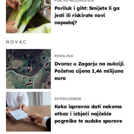
PIŠE NUTRICIONISTICA
Poriluk i giht: Smijete li ga
jesti ili riskirate novi
napadaj?
NOVAC
POVOLJNO
Dvorac u Zagorju na aukciji.
Početna cijena 1,46 milijuna
eura
ZA POSLODAVCE
Kako ispravno dati nekome
otkaz i izbjeći najčešće
pogreške te sudske sporove