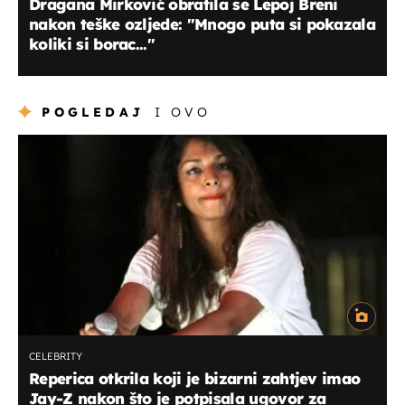
Dragana Mirković obratila se Lepoj Breni
nakon teške ozljede: "Mnogo puta si pokazala
koliki si borac..."
POGLEDAJ
I OVO
CELEBRITY
Reperica otkrila koji je bizarni zahtjev imao
Jay-Z nakon što je potpisala ugovor za