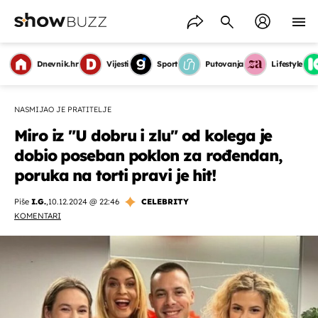
Dnevnik.hr
Vijesti
Sport
Putovanja
Lifestyle
NASMIJAO JE PRATITELJE
Miro iz "U dobru i zlu" od kolega je
dobio poseban poklon za rođendan,
poruka na torti pravi je hit!
Piše
I.G.
,
10.12.2024 @ 22:46
CELEBRITY
KOMENTARI
OMOGUĆI OBAVIJESTI