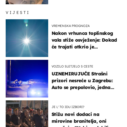
vam se ovo sigurnim?
VIJESTI
VREMENSKA PROGNOZA
Nakon vrhunca toplinskog
vala stiže osvježenje: Dokad
će trajati otkrio je
meteorolog
VOZILO SLETJELO S CESTE
UZNEMIRUJUĆE Strašni
prizori nesreće u Zagrebu:
Auto se prepolovio, jedna
osoba poginula
JE L' TO IDU IZBORI?
Stižu novi dodaci na
mirovine branitelja, oni