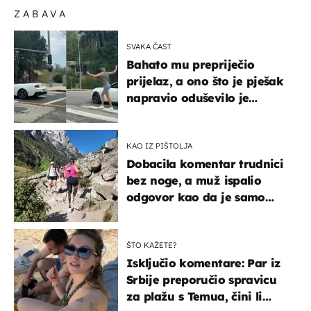
ZABAVA
SVAKA ČAST
Bahato mu prepriječio
prijelaz, a ono što je pješak
napravio oduševilo je
društvene mreže
KAO IZ PIŠTOLJA
Dobacila komentar trudnici
bez noge, a muž ispalio
odgovor kao da je samo
čekao…
ŠTO KAŽETE?
Isključio komentare: Par iz
Srbije preporučio spravicu
za plažu s Temua, čini li