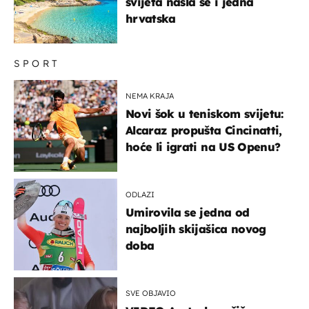
svijeta našla se i jedna
hrvatska
SPORT
NEMA KRAJA
Novi šok u teniskom svijetu:
Alcaraz propušta Cincinatti,
hoće li igrati na US Openu?
ODLAZI
Umirovila se jedna od
najboljih skijašica novog
doba
SVE OBJAVIO