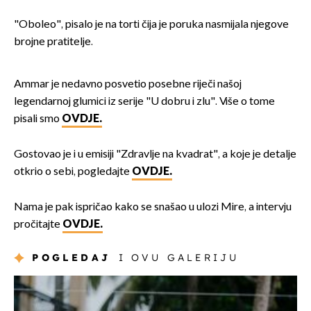
"Oboleo", pisalo je na torti čija je poruka nasmijala njegove
brojne pratitelje.
Ammar je nedavno posvetio posebne riječi našoj
legendarnoj glumici iz serije "U dobru i zlu". Više o tome
pisali smo
OVDJE.
Gostovao je i u emisiji "Zdravlje na kvadrat", a koje je detalje
otkrio o sebi, pogledajte
OVDJE.
Nama je pak ispričao kako se snašao u ulozi Mire, a intervju
pročitajte
OVDJE.
POGLEDAJ
I OVU GALERIJU