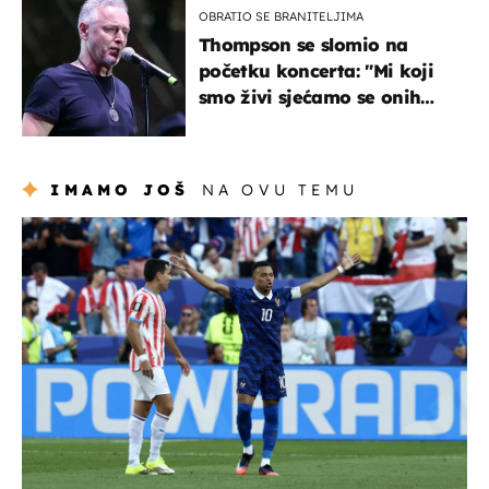
OBRATIO SE BRANITELJIMA
Thompson se slomio na
početku koncerta: "Mi koji
smo živi sjećamo se onih
koji nisu..."
IMAMO JOŠ
NA OVU TEMU
svjetsko prvenstvo 2026