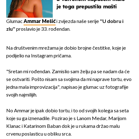
je toga prepustila mašti
Glumac
Ammar Mešić
i zvijezda naše serije
''U dobru i
zlu''
proslavio je 33. rođendan.
Na društvenim mrežama je dobio brojne čestitke, koje je
podijelio na Instagram pričama.
"Sretan mi rođendan. Zamislio sam želju pa se nadam da će
se ostvariti. Pošto nisam sa svojima da mi naprave tortu, evo
jedna mala improvizacija", napisao je glumac uz fotografije
svojih najmilijih.
No Ammar je ipak dobio tortu, i to od svojih kolega sa seta
koje su ga iznenadile. Pozirao je s Lanom Medar, Marijom
Klanac i Katarinom Baban dok je u rukama držao malu
crvenu poslasticu u obliku srca.