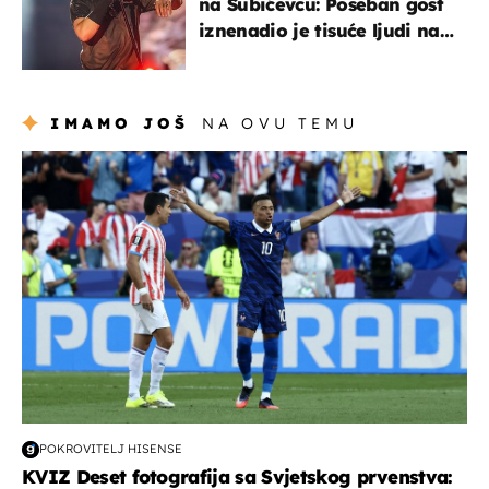
na Šubićevcu: Poseban gost
iznenadio je tisuće ljudi na
Thompsonovu koncertu
IMAMO JOŠ
NA OVU TEMU
svjetsko prvenstvo 2026
POKROVITELJ HISENSE
KVIZ Deset fotografija sa Svjetskog prvenstva: