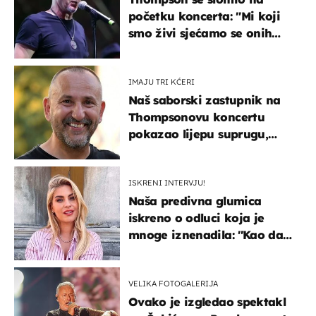
početku koncerta: "Mi koji
smo živi sjećamo se onih
koji nisu..."
IMAJU TRI KĆERI
Naš saborski zastupnik na
Thompsonovu koncertu
pokazao lijepu suprugu,
koja godinama izbjegava
javnost
ISKRENI INTERVJU!
Naša predivna glumica
iskreno o odluci koja je
mnoge iznenadila: ''Kao da
mi je veliki teret pao s leđa''
VELIKA FOTOGALERIJA
Ovako je izgledao spektakl