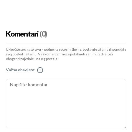
Komentari
(0)
Uključite se u raspravu – podijelite svoje mišljenje, postavite pitanja ili ponudite
svoj pogled na temu. Vaš komentar može potaknuti zanimljiv dijalog i
obogatiti zajednicu našeg portala.
Važna obavijest
!