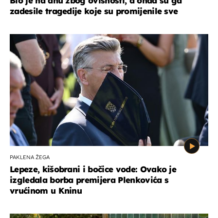
Bio je na dnu zbog ovisnosti, a onda su ga
zadesile tragedije koje su promijenile sve
PAKLENA ŽEGA
Lepeze, kišobrani i bočice vode: Ovako je
izgledala borba premijera Plenkovića s
vrućinom u Kninu