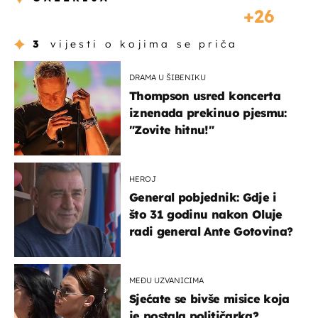
26
3
vijesti o kojima se priča
DRAMA U ŠIBENIKU
Thompson usred koncerta
iznenada prekinuo pjesmu:
"Zovite hitnu!"
HEROJ
General pobjednik: Gdje i
što 31 godinu nakon Oluje
radi general Ante Gotovina?
MEĐU UZVANICIMA
Sjećate se bivše misice koja
je postala političarka?