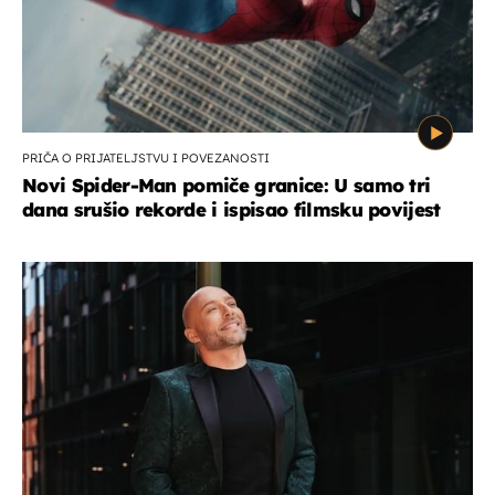
PRIČA O PRIJATELJSTVU I POVEZANOSTI
Novi Spider-Man pomiče granice: U samo tri
dana srušio rekorde i ispisao filmsku povijest