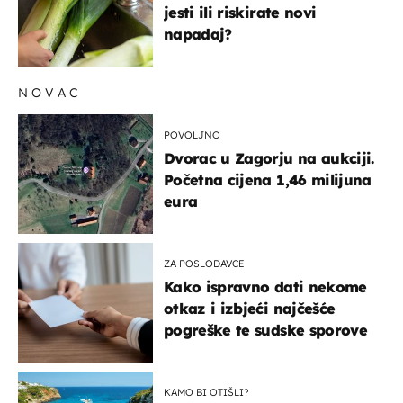
jesti ili riskirate novi
napadaj?
NOVAC
POVOLJNO
Dvorac u Zagorju na aukciji.
Početna cijena 1,46 milijuna
eura
ZA POSLODAVCE
Kako ispravno dati nekome
otkaz i izbjeći najčešće
pogreške te sudske sporove
KAMO BI OTIŠLI?