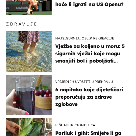
hoće li igrati na US Openu?
ZDRAVLJE
NAJSIGURNIJI OBLIK REKREACIJE
Vježbe za koljeno u moru: 5
sigurnih vježbi koje mogu
smanjiti bol i poboljšati
pokretljivost
VRIJEDI IH UVRSTITI U PREHRANU
6 napitaka koje dijetetičari
preporučuju za zdrave
zglobove
PIŠE NUTRICIONISTICA
Poriluk i giht: Smijete li ga