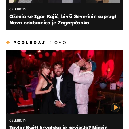
CELEBRITY
Oženio se Igor Kojić, bivši Severinin suprug!
Nova odabranica je Zagrepčanka
POGLEDAJ
I OVO
CELEBRITY
Taylor Swift hrvatska je nevjesta? Njezin