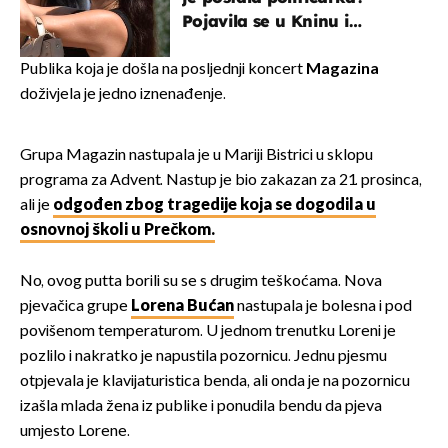
Pojavila se u Kninu i
privukla pažnju
Publika koja je došla na posljednji koncert
Magazina
doživjela je jedno iznenađenje.
Grupa Magazin nastupala je u Mariji Bistrici u sklopu
programa za Advent. Nastup je bio zakazan za 21. prosinca,
ali je
odgođen zbog tragedije koja se dogodila u
osnovnoj školi u Prečkom.
No, ovog putta borili su se s drugim teškoćama. Nova
pjevačica grupe
Lorena Bućan
nastupala je bolesna i pod
povišenom temperaturom. U jednom trenutku Loreni je
pozlilo i nakratko je napustila pozornicu. Jednu pjesmu
otpjevala je klavijaturistica benda, ali onda je na pozornicu
izašla mlada žena iz publike i ponudila bendu da pjeva
umjesto Lorene.