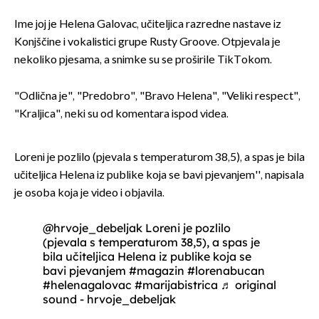
Ime joj je Helena Galovac, učiteljica razredne nastave iz
Konjščine i vokalistici grupe Rusty Groove. Otpjevala je
nekoliko pjesama, a snimke su se proširile TikTokom.
"Odlična je", "Predobro", "Bravo Helena", "Veliki respect",
"Kraljica", neki su od komentara ispod videa.
Loreni je pozlilo (pjevala s temperaturom 38,5), a spas je bila
učiteljica Helena iz publike koja se bavi pjevanjem'', napisala
je osoba koja je video i objavila.
@hrvoje_debeljak
Loreni je pozlilo
(pjevala s temperaturom 38,5), a spas je
bila učiteljica Helena iz publike koja se
bavi pjevanjem
#magazin
#lorenabucan
#helenagalovac
#marijabistrica
♬ original
sound - hrvoje_debeljak