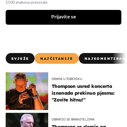
1500 znakova preostalo
Prijavite se
SVJEŽE
NAJČITANIJE
NAJKOMENTIRAN
DRAMA U ŠIBENIKU
Thompson usred koncerta
iznenada prekinuo pjesmu:
"Zovite hitnu!"
OBRATIO SE BRANITELJIMA
Thompson se slomio na