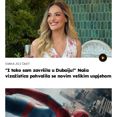
SVAKA JOJ ČAST!
"I tako sam završila u Dubaiju!" Naša
vizažistica pohvalila se novim velikim uspjehom