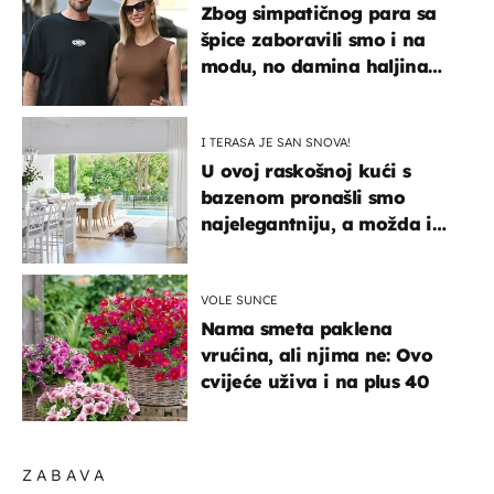
Zbog simpatičnog para sa
špice zaboravili smo i na
modu, no damina haljina
itekako nas se dojmila
I TERASA JE SAN SNOVA!
U ovoj raskošnoj kući s
bazenom pronašli smo
najelegantniju, a možda i
najljepšu bijelu kuhinju
VOLE SUNCE
Nama smeta paklena
vrućina, ali njima ne: Ovo
cvijeće uživa i na plus 40
ZABAVA