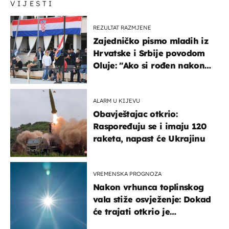
VIJESTI
REZULTAT RAZMJENE
Zajedničko pismo mladih iz
Hrvatske i Srbije povodom
Oluje: "Ako si rođen nakon
'95..."
ALARM U KIJEVU
Obavještajac otkrio:
Raspoređuju se i imaju 120
raketa, napast će Ukrajinu
VREMENSKA PROGNOZA
Nakon vrhunca toplinskog
vala stiže osvježenje: Dokad
će trajati otkrio je
meteorolog