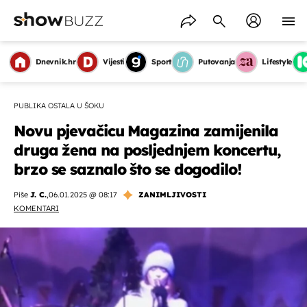
Dnevnik.hr
Vijesti
Sport
Putovanja
Lifestyle
PUBLIKA OSTALA U ŠOKU
Novu pjevačicu Magazina zamijenila
druga žena na posljednjem koncertu,
brzo se saznalo što se dogodilo!
Piše
J. C.
,
06.01.2025 @ 08:17
ZANIMLJIVOSTI
KOMENTARI
OMOGUĆI OBAVIJESTI