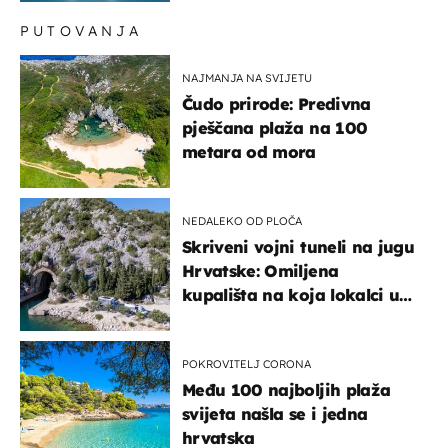
PUTOVANJA
NAJMANJA NA SVIJETU
Čudo prirode: Predivna
pješčana plaža na 100
metara od mora
NEDALEKO OD PLOČA
Skriveni vojni tuneli na jugu
Hrvatske: Omiljena
kupališta na koja lokalci u
miru dolaze roniti i skakati
u more
POKROVITELJ CORONA
Među 100 najboljih plaža
svijeta našla se i jedna
hrvatska