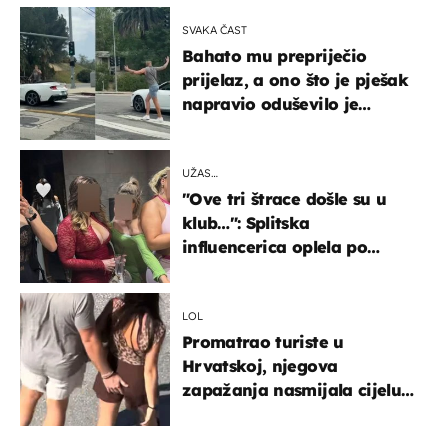
SVAKA ČAST
Bahato mu prepriječio
prijelaz, a ono što je pješak
napravio oduševilo je
društvene mreže
UŽAS…
"Ove tri štrace došle su u
klub…": Splitska
influencerica oplela po
ženama zbog užasnog
ponašanja
LOL
Promatrao turiste u
Hrvatskoj, njegova
zapažanja nasmijala cijelu
regiju