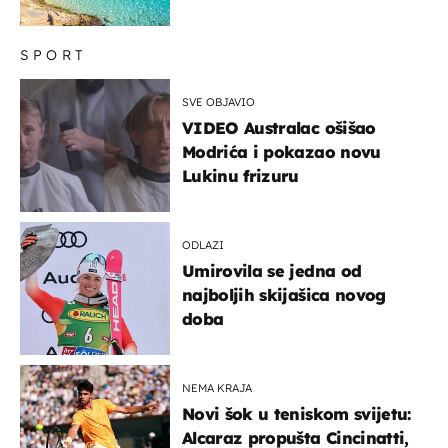
SPORT
SVE OBJAVIO
VIDEO Australac ošišao
Modrića i pokazao novu
Lukinu frizuru
ODLAZI
Umirovila se jedna od
najboljih skijašica novog
doba
NEMA KRAJA
Novi šok u teniskom svijetu:
Alcaraz propušta Cincinatti,