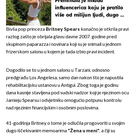
Preminula je mlada
influencerica koju je pratilo
više od milijun ljudi, dugo se
borila s opakom bolešću
Bivša pop princeza
Britney Spears
konačno je otkrila pravi
razlog zašto je obrijala glavu davne 2007. godine pred
skupinom paparazza i novinara koji su je snimali u jednom
frizerskom salonu u kojem je tada izbio pravi incident.
Dogodilo se to u jednom salonu u Tarzani, odnosno
predgrađu Los Angelesa, samo dan nakon što je napustila
rehabilitacijsku ustanovu u Antigui. Zbog toga je godinu
dana kasnije stavljena pod sudski nadzor koji je njezinom ocu
Jamieju Spearsu i odvjetniku omogućio potpunu kontrolu
nad njezinim financijskim i osobnim poslovima.
41-godišnja Britney o tome je odlučila progovoriti u svojim
dugo iščekivanim memoarima
"Žena u meni"
, a čiji su