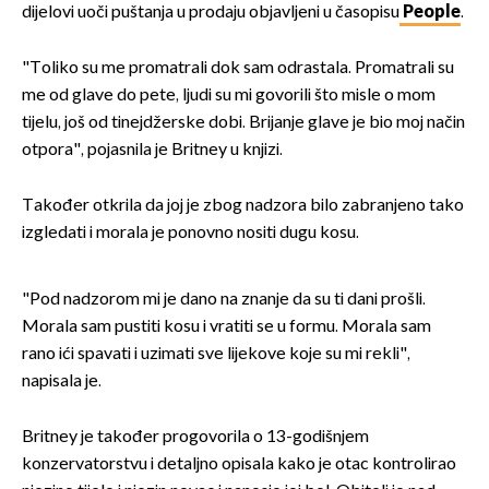
dijelovi uoči puštanja u prodaju objavljeni u časopisu
People
.
"Toliko su me promatrali dok sam odrastala. Promatrali su
me od glave do pete, ljudi su mi govorili što misle o mom
tijelu, još od tinejdžerske dobi. Brijanje glave je bio moj način
otpora", pojasnila je Britney u knjizi.
Također otkrila da joj je zbog nadzora bilo zabranjeno tako
izgledati i morala je ponovno nositi dugu kosu.
"Pod nadzorom mi je dano na znanje da su ti dani prošli.
Morala sam pustiti kosu i vratiti se u formu. Morala sam
rano ići spavati i uzimati sve lijekove koje su mi rekli",
napisala je.
Britney je također progovorila o 13-godišnjem
konzervatorstvu i detaljno opisala kako je otac kontrolirao