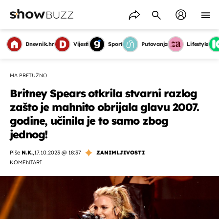
Dnevnik.hr
Vijesti
Sport
Putovanja
Lifestyle
MA PRETUŽNO
Britney Spears otkrila stvarni razlog
zašto je mahnito obrijala glavu 2007.
godine, učinila je to samo zbog
jednog!
Piše
N.K.
,
17.10.2023 @ 18:37
ZANIMLJIVOSTI
KOMENTARI
OMOGUĆI OBAVIJESTI