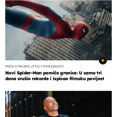
PRIČA O PRIJATELJSTVU I POVEZANOSTI
Novi Spider-Man pomiče granice: U samo tri
dana srušio rekorde i ispisao filmsku povijest