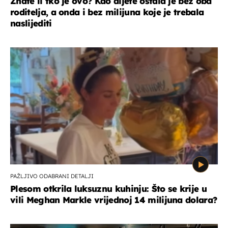
Znate li tko je ovo? Kao dijete ostala je bez oba
roditelja, a onda i bez milijuna koje je trebala
naslijediti
PAŽLJIVO ODABRANI DETALJI
Plesom otkrila luksuznu kuhinju: Što se krije u
vili Meghan Markle vrijednoj 14 milijuna dolara?