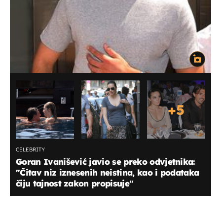
+
5
CELEBRITY
Goran Ivanišević javio se preko odvjetnika:
"Čitav niz iznesenih neistina, kao i podataka
čiju tajnost zakon propisuje"