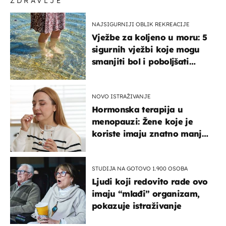
ZDRAVLJE
NAJSIGURNIJI OBLIK REKREACIJE
Vježbe za koljeno u moru: 5
sigurnih vježbi koje mogu
smanjiti bol i poboljšati
pokretljivost
NOVO ISTRAŽIVANJE
Hormonska terapija u
menopauzi: Žene koje je
koriste imaju znatno manji
rizik od ovoga
STUDIJA NA GOTOVO 1.900 OSOBA
Ljudi koji redovito rade ovo
imaju “mlađi” organizam,
pokazuje istraživanje