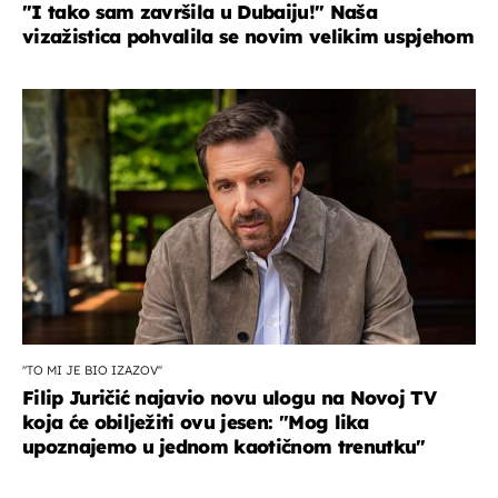
"I tako sam završila u Dubaiju!" Naša
vizažistica pohvalila se novim velikim uspjehom
''TO MI JE BIO IZAZOV''
Filip Juričić najavio novu ulogu na Novoj TV
koja će obilježiti ovu jesen: ''Mog lika
upoznajemo u jednom kaotičnom trenutku''