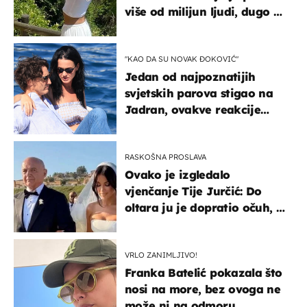
više od milijun ljudi, dugo se
borila s opakom bolešću
"KAO DA SU NOVAK ĐOKOVIĆ"
Jedan od najpoznatijih
svjetskih parova stigao na
Jadran, ovakve reakcije
vjerojatno nisu očekivali
RASKOŠNA PROSLAVA
Ovako je izgledalo
vjenčanje Tije Jurčić: Do
oltara ju je dopratio očuh, a
slavilo se uz Olivera i Rozgu
VRLO ZANIMLJIVO!
Franka Batelić pokazala što
nosi na more, bez ovoga ne
može ni na odmoru