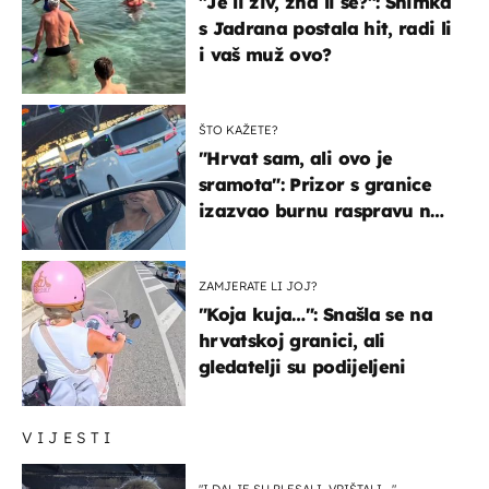
"Je li živ, zna li se?": Snimka
s Jadrana postala hit, radi li
i vaš muž ovo?
ŠTO KAŽETE?
"Hrvat sam, ali ovo je
sramota": Prizor s granice
izazvao burnu raspravu na
društvenim mrežama
ZAMJERATE LI JOJ?
"Koja kuja…": Snašla se na
hrvatskoj granici, ali
gledatelji su podijeljeni
VIJESTI