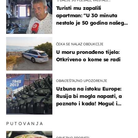
"I DALJE SU PLESALI, VRIŠTALI..."
Turisti mu zapalili
apartman: "U 30 minuta
nestalo je 50 godina našeg
života, supruga i ja ne
možemo oka sklopiti"
ČEKA SE NALAZ OBDUKCIJE
U moru pronađeno tijelo:
Otkriveno o kome se radi
OBAVJEŠTAJNO UPOZORENJE
Uzbuna na istoku Europe:
Rusija bi mogla napasti, a
poznato i kada! Moguć i
kopneni upad u članicu
NATO-a
PUTOVANJA