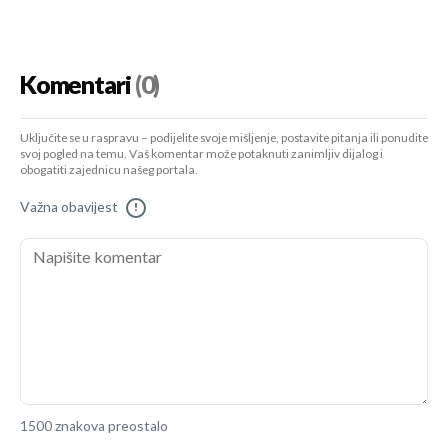
Komentari
(0)
Uključite se u raspravu – podijelite svoje mišljenje, postavite pitanja ili ponudite
svoj pogled na temu. Vaš komentar može potaknuti zanimljiv dijalog i
obogatiti zajednicu našeg portala.
Važna obavijest
!
1500 znakova preostalo