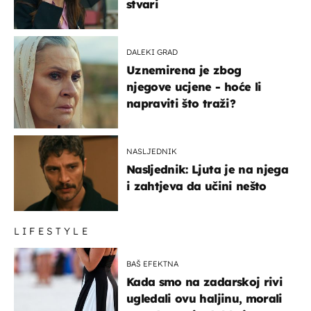
stvari
DALEKI GRAD
Uznemirena je zbog
njegove ucjene - hoće li
napraviti što traži?
NASLJEDNIK
Nasljednik: Ljuta je na njega
i zahtjeva da učini nešto
LIFESTYLE
BAŠ EFEKTNA
Kada smo na zadarskoj rivi
ugledali ovu haljinu, morali