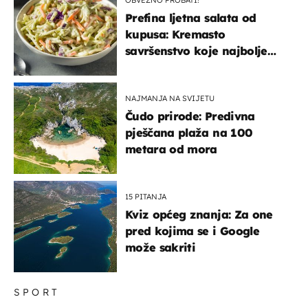
OBVEZNO PROBATI!
Prefina ljetna salata od
kupusa: Kremasto
savršenstvo koje najbolje
paše uz pečeno meso
NAJMANJA NA SVIJETU
Čudo prirode: Predivna
pješčana plaža na 100
metara od mora
15 PITANJA
Kviz općeg znanja: Za one
pred kojima se i Google
može sakriti
SPORT