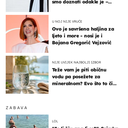
smo doznati odakle je –
košta samo 18 eura
U NOJ NIJE VRUĆE
Ovo je savršena haljina za
ljeto i more - nosi je i
Bojana Gregorić Vejzović
NIJE UVIJEK NAJBOLJI IZBOR
Teže vam je piti običnu
vodu pa posežete za
mineralnom? Evo što to čini
organizmu
ZABAVA
LOL