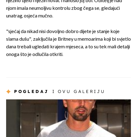
njezino tijelo i njezin novac i nanosio joj bol. Obitelj je nad
njom imala neumoljivu kontrolu zbog čega se, gledajući
unatrag, osjeća mučno.
"sjećaj da nikad nisi dovoljno dobro dijete je stanje koje
slama dušu", zaključila je Britney u memoarima koji bi svjetlo
dana trebali ugledati krajem mjeseca, a to su tek mali detalji
onoga što je odlučila otkriti.
POGLEDAJ
I OVU GALERIJU