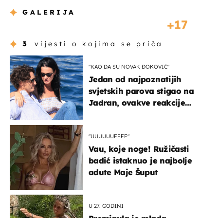
GALERIJA
17
3
vijesti o kojima se priča
"KAO DA SU NOVAK ĐOKOVIĆ"
Jedan od najpoznatijih
svjetskih parova stigao na
Jadran, ovakve reakcije
vjerojatno nisu očekivali
"UUUUUUFFFF"
Vau, koje noge! Ružičasti
badić istaknuo je najbolje
adute Maje Šuput
U 27. GODINI