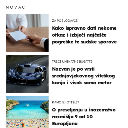
NOVAC
ZA POSLODAVCE
Kako ispravno dati nekome
otkaz i izbjeći najčešće
pogreške te sudske sporove
TREĆI UNIKATNI BUGATTI
Nazvan je po vrsti
srednjovjekovnog viteškog
konja i visok samo metar
KAMO BI OTIŠLI?
O preseljenju u inozemstvo
razmišlja 9 od 10
Europljana