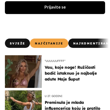
Prijavite se
SVJEŽE
NAJČITANIJE
NAJKOMENTIRAN
"UUUUUUFFFF"
Vau, koje noge! Ružičasti
badić istaknuo je najbolje
adute Maje Šuput
U 27. GODINI
Preminula je mlada
influencerica koju je pratilo