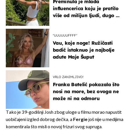
Preminula je mlada
influencerica koju je pratilo
više od milijun ljudi, dugo se
borila s opakom bolešću
"UUUUUUFFFF"
Vau, koje noge! Ružičasti
badić istaknuo je najbolje
adute Maje Šuput
VRLO ZANIMLJIVO!
Franka Batelić pokazala što
nosi na more, bez ovoga ne
može ni na odmoru
Tako je 39-godišnji Josh zbog uloge u filmu morao napustit
uobičajeni izgled dobrog dečka, a
Fergie
još nije u medijima
komentirala što misli o novoj frizuri svog supruga.