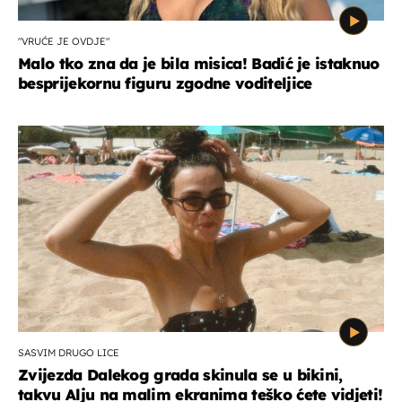
"VRUĆE JE OVDJE"
Malo tko zna da je bila misica! Badić je istaknuo
besprijekornu figuru zgodne voditeljice
SASVIM DRUGO LICE
Zvijezda Dalekog grada skinula se u bikini,
takvu Alju na malim ekranima teško ćete vidjeti!