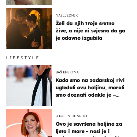
NASLJEDNIK
Želi da njih troje sretno
žive, a nije ni svjesna da ga
je odavno izgubila
LIFESTYLE
BAŠ EFEKTNA
Kada smo na zadarskoj rivi
ugledali ovu haljinu, morali
smo doznati odakle je –
košta samo 18 eura
U NOJ NIJE VRUĆE
Ovo je savršena haljina za
ljeto i more - nosi je i