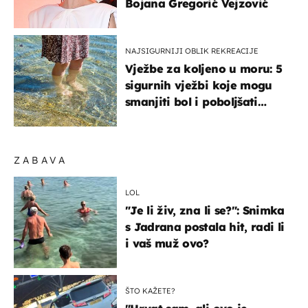
Bojana Gregorić Vejzović
NAJSIGURNIJI OBLIK REKREACIJE
Vježbe za koljeno u moru: 5
sigurnih vježbi koje mogu
smanjiti bol i poboljšati
pokretljivost
ZABAVA
LOL
"Je li živ, zna li se?": Snimka
s Jadrana postala hit, radi li
i vaš muž ovo?
ŠTO KAŽETE?