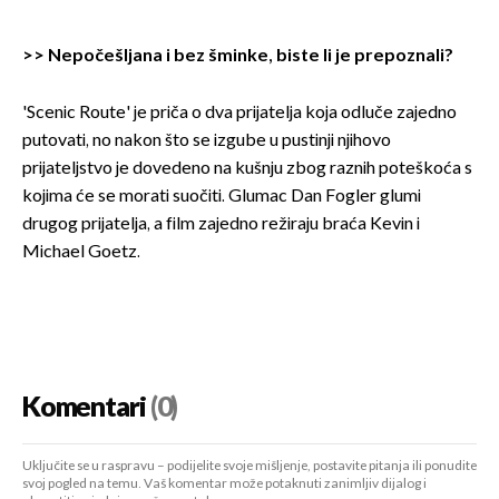
>>
Nepočešljana i bez šminke, biste li je prepoznali?
'Scenic Route' je priča o dva prijatelja koja odluče zajedno
putovati, no nakon što se izgube u pustinji njihovo
prijateljstvo je dovedeno na kušnju zbog raznih poteškoća s
kojima će se morati suočiti. Glumac Dan Fogler glumi
drugog prijatelja, a film zajedno režiraju braća Kevin i
Michael Goetz.
Komentari
(0)
Uključite se u raspravu – podijelite svoje mišljenje, postavite pitanja ili ponudite
svoj pogled na temu. Vaš komentar može potaknuti zanimljiv dijalog i