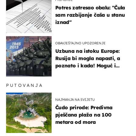
Potres zatresao obalu: "Čula
sam razbijanje čaša u stanu
iznad"
OBAVJEŠTAJNO UPOZORENJE
Uzbuna na istoku Europe:
Rusija bi mogla napasti, a
poznato i kada! Moguć i
kopneni upad u članicu
NATO-a
PUTOVANJA
NAJMANJA NA SVIJETU
Čudo prirode: Predivna
pješčana plaža na 100
metara od mora