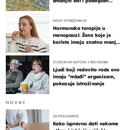
smanjiti bol i poboljšati
pokretljivost
NOVO ISTRAŽIVANJE
Hormonska terapija u
menopauzi: Žene koje je
koriste imaju znatno manji
rizik od ovoga
STUDIJA NA GOTOVO 1.900 OSOBA
Ljudi koji redovito rade ovo
imaju “mlađi” organizam,
pokazuje istraživanje
NOVAC
ZA POSLODAVCE
Kako ispravno dati nekome