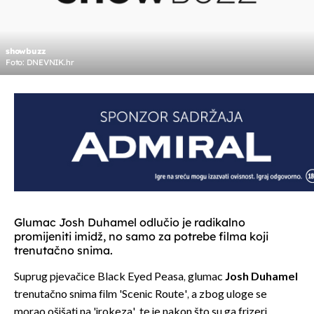
showbuzz
Foto: DNEVNIK.hr
Glumac Josh Duhamel odlučio je radikalno
promijeniti imidž, no samo za potrebe filma koji
trenutačno snima.
Suprug pjevačice Black Eyed Peasa, glumac
Josh Duhamel
trenutačno snima film 'Scenic Route', a zbog uloge se
morao ošišati na 'irokeza', te je nakon što su ga frizeri