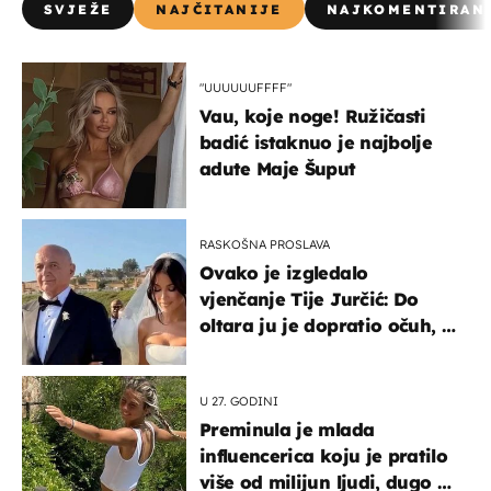
SVJEŽE
NAJČITANIJE
NAJKOMENTIRAN
"UUUUUUFFFF"
Vau, koje noge! Ružičasti
badić istaknuo je najbolje
adute Maje Šuput
RASKOŠNA PROSLAVA
Ovako je izgledalo
vjenčanje Tije Jurčić: Do
oltara ju je dopratio očuh, a
slavilo se uz Olivera i Rozgu
U 27. GODINI
Preminula je mlada
influencerica koju je pratilo
više od milijun ljudi, dugo se