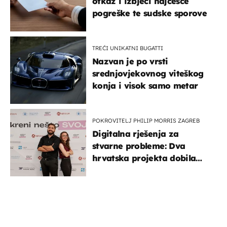
otkaz i izbjeći najčešće
pogreške te sudske sporove
TREĆI UNIKATNI BUGATTI
Nazvan je po vrsti
srednjovjekovnog viteškog
konja i visok samo metar
POKROVITELJ PHILIP MORRIS ZAGREB
Digitalna rješenja za
stvarne probleme: Dva
hrvatska projekta dobila
potporu za razvoj