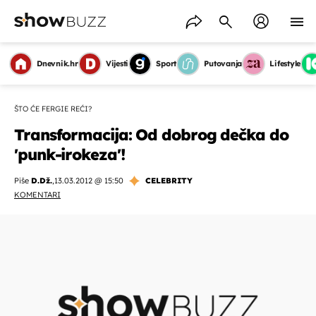
Dnevnik.hr
Vijesti
Sport
Putovanja
Lifestyle
ŠTO ĆE FERGIE REĆI?
Transformacija: Od dobrog dečka do
'punk-irokeza'!
Piše
D.Dž.
,
13.03.2012 @ 15:50
CELEBRITY
KOMENTARI
OMOGUĆI OBAVIJESTI