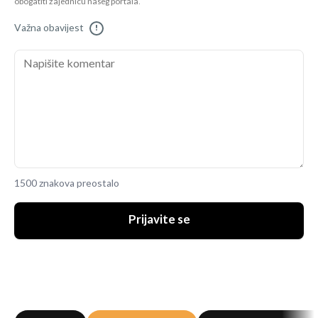
obogatiti zajednicu našeg portala.
Važna obavijest
!
1500 znakova preostalo
Prijavite se