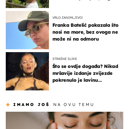
borila s opakom bolešću
VRLO ZANIMLJIVO!
Franka Batelić pokazala što
nosi na more, bez ovoga ne
može ni na odmoru
STRAŠNE SLIKE
Što se ovdje događa? Nikad
mršavije izdanje zvijezde
pokrenulo je lavinu
zabrinutih komentara
IMAMO JOŠ
NA OVU TEMU
moda & ljepota