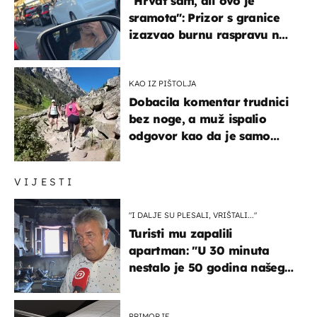
"Hrvat sam, ali ovo je
sramota": Prizor s granice
izazvao burnu raspravu na
društvenim mrežama
KAO IZ PIŠTOLJA
Dobacila komentar trudnici
bez noge, a muž ispalio
odgovor kao da je samo
čekao…
VIJESTI
"I DALJE SU PLESALI, VRIŠTALI..."
Turisti mu zapalili
apartman: "U 30 minuta
nestalo je 50 godina našeg
života, supruga i ja ne
možemo oka sklopiti"
PRIMORJE