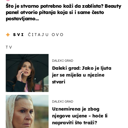
Što je stvarno potrebno koži da zablista? Beauty
panel otvorio pitanja koja si i same često
postavljamo...
SVI
ČITAJU OVO
TV
DALEKI GRAD
Daleki grad: Jako je ljuta
jer se miješa u njezine
stvari
DALEKI GRAD
Uznemirena je zbog
njegove ucjene - hoće li
napraviti što traži?