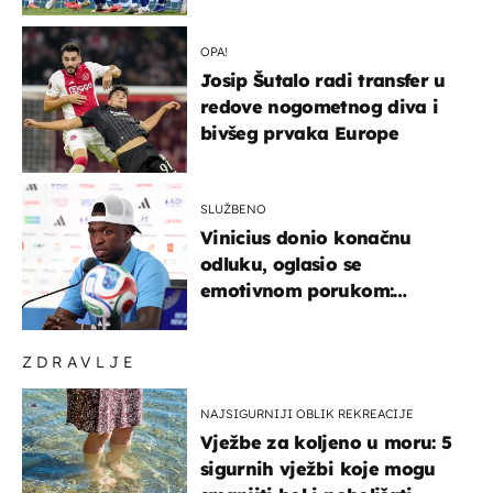
država
OPA!
Josip Šutalo radi transfer u
redove nogometnog diva i
bivšeg prvaka Europe
SLUŽBENO
Vinicius donio konačnu
odluku, oglasio se
emotivnom porukom:
"Hvala vam svima"
ZDRAVLJE
NAJSIGURNIJI OBLIK REKREACIJE
Vježbe za koljeno u moru: 5
sigurnih vježbi koje mogu