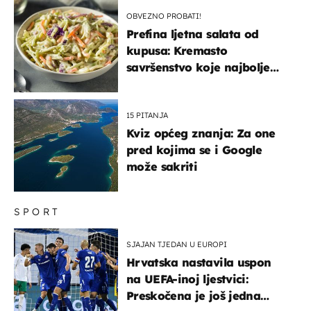
OBVEZNO PROBATI!
Prefina ljetna salata od
kupusa: Kremasto
savršenstvo koje najbolje
paše uz pečeno meso
15 PITANJA
Kviz općeg znanja: Za one
pred kojima se i Google
može sakriti
SPORT
SJAJAN TJEDAN U EUROPI
Hrvatska nastavila uspon
na UEFA-inoj ljestvici:
Preskočena je još jedna