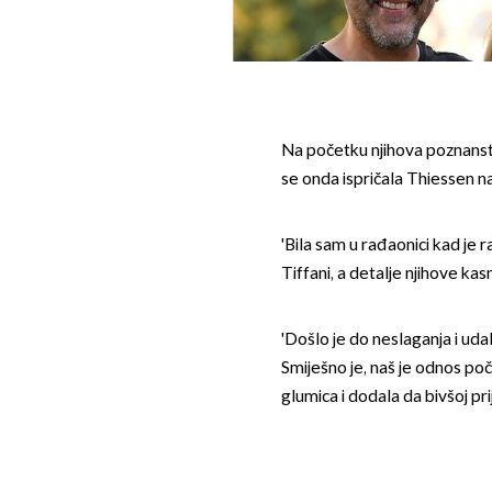
Na početku njihova poznanst
se onda ispričala Thiessen n
'Bila sam u rađaonici kad je r
Tiffani, a detalje njihove kasn
'Došlo je do neslaganja i udal
Smiješno je, naš je odnos počeo
glumica i dodala da bivšoj prij