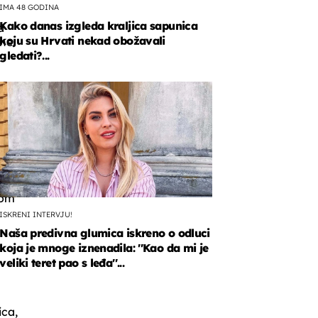
IMA 48 GODINA
Kako danas izgleda kraljica sapunica
a
koju su Hrvati nekad obožavali
lne
gledati?...
y
n
rila
com
ISKRENI INTERVJU!
Naša predivna glumica iskreno o odluci
koja je mnoge iznenadila: ''Kao da mi je
veliki teret pao s leđa''...
ica,