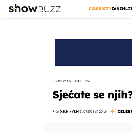
CELEBRITY
ZANIMLJ
ZBOGOM PRIJATELJSTVU
Sjećate se njih
CELEB
Piše
D.D.N./VLM
,
31.07.2012 @ 20:16