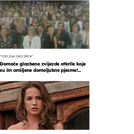
"TOPLINA OKO SRCA"
Domaće glazbene zvijezde otkrile koje
su im omiljene domoljubne pjesme!...