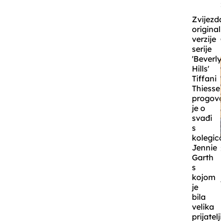
Zvijezd
origina
verzije
serije
'Beverl
Hills'
Tiffani
Thiesse
progovo
je o
svađi
s
kolegi
Jennie
Garth
s
kojom
je
bila
velika
prijatelj