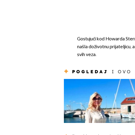
Gostujući kod Howarda Sterna,
našla doživotnu prijateljicu,
svih veza.
POGLEDAJ
I OVO