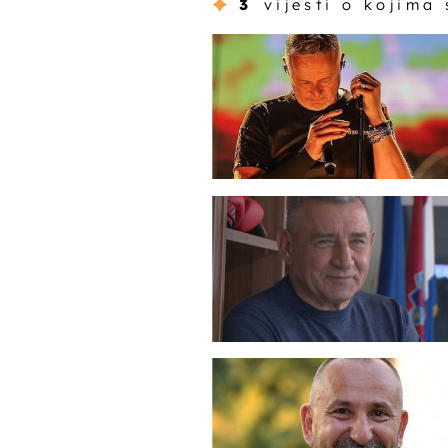
3
vijesti o kojima