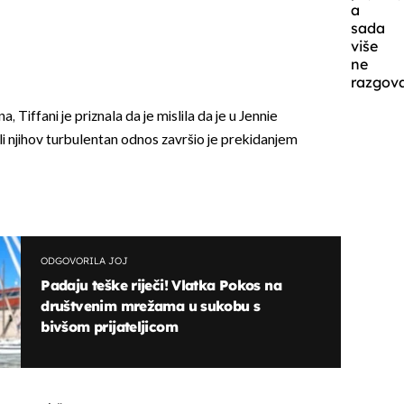
a
sada
više
ne
razgova
 Tiffani je priznala da je mislila da je u Jennie
 ali njihov turbulentan odnos završio je prekidanjem
ODGOVORILA JOJ
Padaju teške riječi! Vlatka Pokos na
društvenim mrežama u sukobu s
bivšom prijateljicom