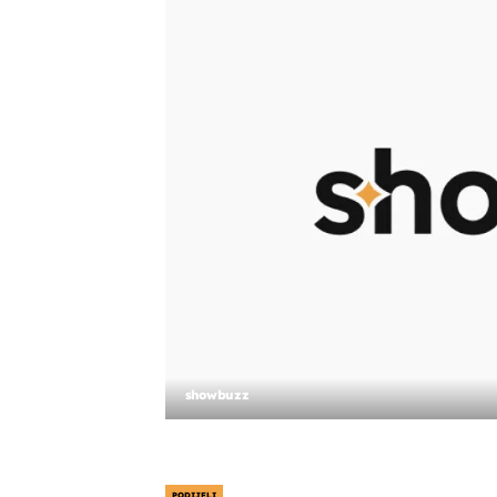
showbuzz
PODIJELI