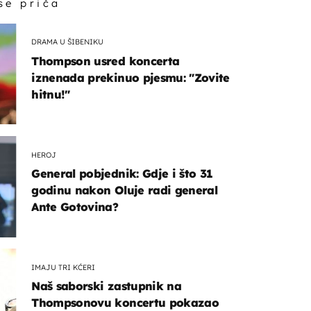
 se priča
DRAMA U ŠIBENIKU
Thompson usred koncerta
iznenada prekinuo pjesmu: "Zovite
hitnu!"
HEROJ
General pobjednik: Gdje i što 31
godinu nakon Oluje radi general
Ante Gotovina?
IMAJU TRI KĆERI
Naš saborski zastupnik na
Thompsonovu koncertu pokazao