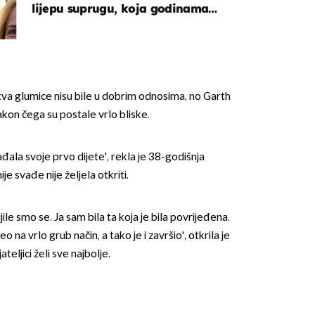
lijepu suprugu, koja godinama
izbjegava javnost
va glumice nisu bile u dobrim odnosima, no Garth
akon čega su postale vrlo bliske.
OMOGUĆI OBAVIJESTI
ađala svoje prvo dijete', rekla je 38-godišnja
ije svađe nije željela otkriti.
jile smo se. Ja sam bila ta koja je bila povrijeđena.
 na vrlo grub način, a tako je i završio', otkrila je
ateljici želi sve najbolje.