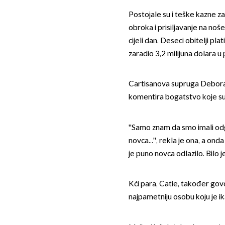
Postojale su i teške kazne za 
obroka i prisiljavanje na noš
cijeli dan. Deseci obitelji p
zaradio 3,2 milijuna dolara u 
Cartisanova supruga Deborah
komentira bogatstvo koje su 
''Samo znam da smo imali odg
novca...'', rekla je ona, a on
je puno novca odlazilo. Bilo 
Kći para, Catie, također govor
najpametniju osobu koju je i