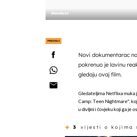
showbuzz
PODIJELI
Novi dokumentarac na 
pokrenuo je lavinu rea
gledaju ovaj film.
Gledateljima Netflixa muka 
Camp: Teen Nightmare'', koji
u divljini i čovjeku koji ga je 
3
vijesti o kojima