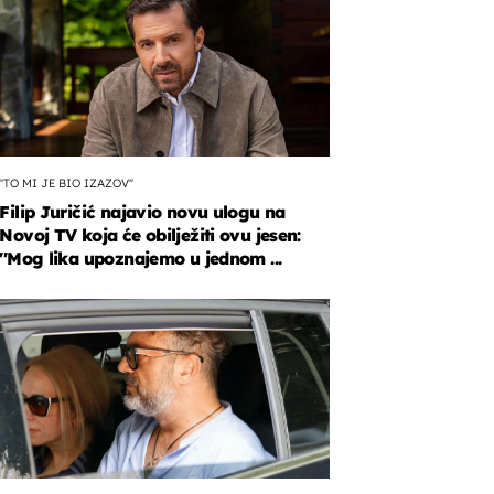
''TO MI JE BIO IZAZOV''
Filip Juričić najavio novu ulogu na
Novoj TV koja će obilježiti ovu jesen:
''Mog lika upoznajemo u jednom ...