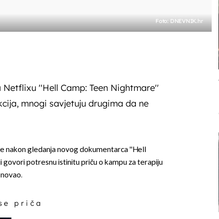
Foto: DNEVNIK.hr
Netflixu ''Hell Camp: Teen Nightmare''
kcija, mnogi savjetuju drugima da ne
je nakon gledanja novog dokumentarca ''Hell
 govori potresnu istinitu priču o kampu za terapiju
osnovao.
 se priča