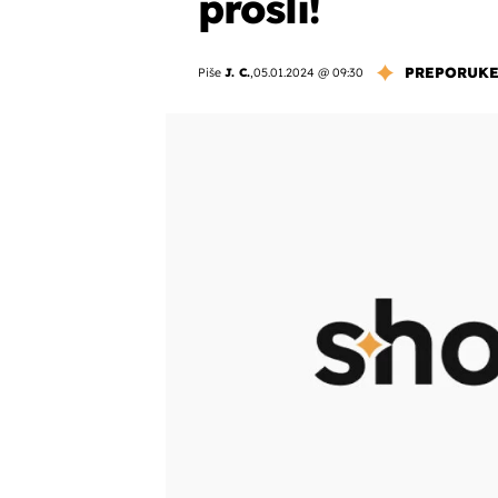
prošli!
PREPORUK
Piše
J. C.
,
05.01.2024 @ 09:30