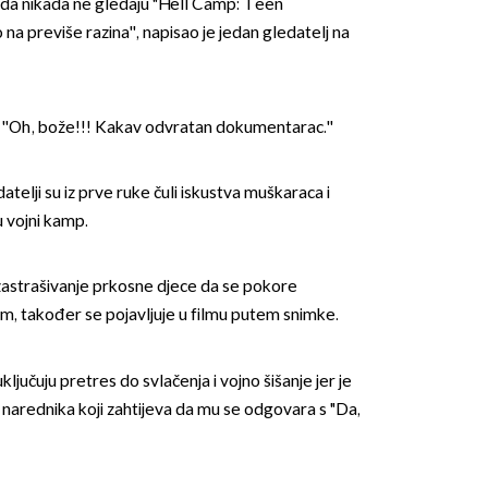
da nikada ne gledaju "Hell Camp: Teen
a previše razina'', napisao je jedan gledatelj na
 ''Oh, bože!!! Kakav odvratan dokumentarac.''
telji su iz prve ruke čuli iskustva muškaraca i
OMOGUĆI OBAVIJESTI
 u vojni kamp.
u zastrašivanje prkosne djece da se pokore
m, također se pojavljuje u filmu putem snimke.
ljučuju pretres do svlačenja i vojno šišanje jer je
 narednika koji zahtijeva da mu se odgovara s "Da,