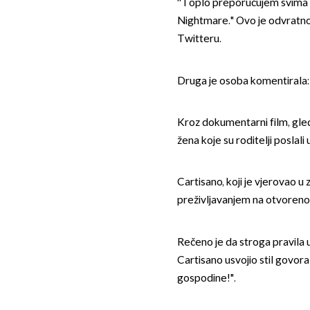
''Toplo preporučujem svima 
Nightmare." Ovo je odvratno n
Twitteru.
Druga je osoba komentirala:
Kroz dokumentarni film, gleda
žena koje su roditelji poslali
Cartisano, koji je vjerovao 
preživljavanjem na otvoreno
Rečeno je da stroga pravila uk
Cartisano usvojio stil govora
gospodine!".