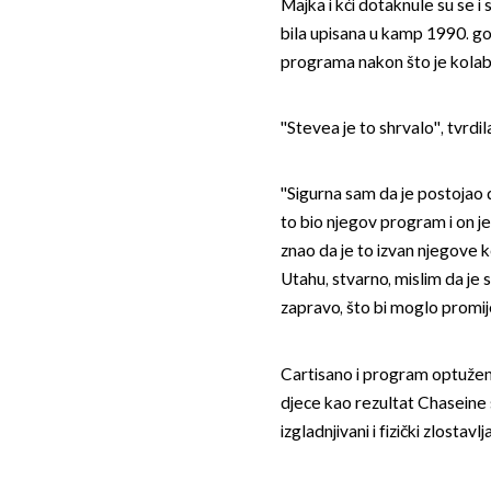
Majka i kći dotaknule su se i
bila upisana u kamp 1990. g
programa nakon što je kolabir
''Stevea je to shrvalo'', tvrdi
''Sigurna sam da je postojao 
to bio njegov program i on je
znao da je to izvan njegove 
Utahu, stvarno, mislim da je s
zapravo, što bi moglo promijen
Cartisano i program optuženi 
djece kao rezultat Chaseine s
izgladnjivani i fizički zlostavlja