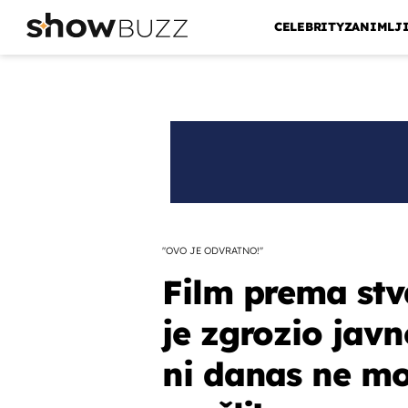
CELEBRITY
ZANIMLJ
''OVO JE ODVRATNO!''
Film prema st
je zgrozio javn
ni danas ne mo