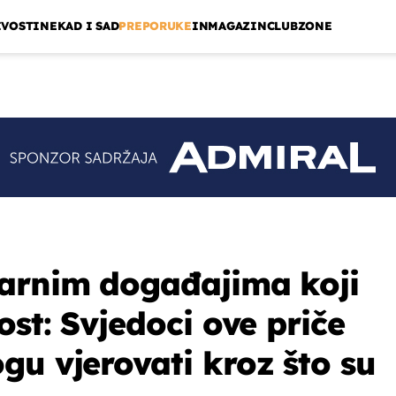
IVOSTI
NEKAD I SAD
PREPORUKE
INMAGAZIN
CLUBZONE
varnim događajima koji
ost: Svjedoci ove priče
gu vjerovati kroz što su