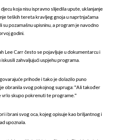
djecu koja nisu ispravno slijedila upute, uklanjanje
enje teških tereta kravljeg gnoja u naprtnjačama
latili su pozamašnu upisninu, a program je navodno
prvoj godini.
 Lee Carr često se pojavljuje u dokumentarcu i
iskusili zahvaljujući uspjehu programa.
ovarajuće prihode i tako je dolazilo puno
da je obranila svog pokojnog supruga: ''Ali također
je vrlo skupo pokrenuti te programe.''
i i brani svog oca, kojeg opisuje kao briljantnog i
kad upoznala.