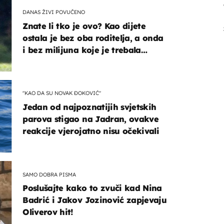
DANAS ŽIVI POVUČENO
Znate li tko je ovo? Kao dijete
ostala je bez oba roditelja, a onda
i bez milijuna koje je trebala
naslijediti
"KAO DA SU NOVAK ĐOKOVIĆ"
Jedan od najpoznatijih svjetskih
parova stigao na Jadran, ovakve
reakcije vjerojatno nisu očekivali
SAMO DOBRA PISMA
Poslušajte kako to zvuči kad Nina
Badrić i Jakov Jozinović zapjevaju
Oliverov hit!