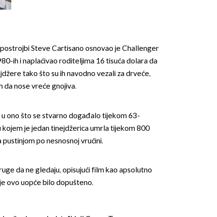
ih postrojbi Steve Cartisano osnovao je Challenger
80-ih i naplaćivao roditeljima 16 tisuća dolara da
jdžere tako što su ih navodno vezali za drveće,
ih da nose vreće gnojiva.
e u ono što se stvarno događalo tijekom 63-
ojem je jedan tinejdžerica umrla tijekom 800
 pustinjom po nesnosnoj vrućini.
druge da ne gledaju, opisujući film kao apsolutno
o je ovo uopće bilo dopušteno.