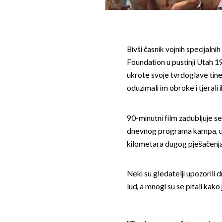
Bivši časnik vojnih specijaln
Foundation u pustinji Utah 19
ukrote svoje tvrdoglave tine
oduzimali im obroke i tjerali 
90-minutni film zadubljuje s
dnevnog programa kampa, u k
kilometara dugog pješačenja
Neki su gledatelji upozorili 
lud, a mnogi su se pitali kak