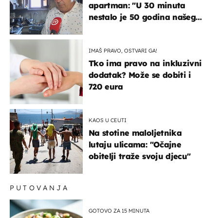
apartman: "U 30 minuta
nestalo je 50 godina našeg
života, supruga i ja ne
možemo oka sklopiti"
IMAŠ PRAVO, OSTVARI GA!
Tko ima pravo na inkluzivni
dodatak? Može se dobiti i
720 eura
KAOS U CEUTI
Na stotine maloljetnika
lutaju ulicama: "Očajne
obitelji traže svoju djecu"
PUTOVANJA
GOTOVO ZA 15 MINUTA