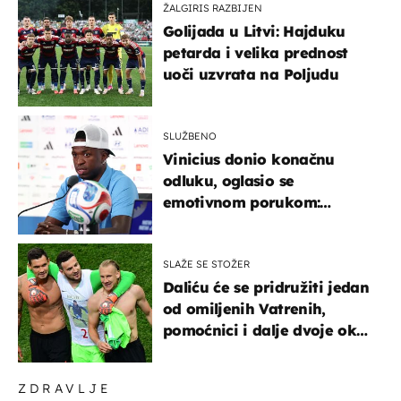
ŽALGIRIS RAZBIJEN
Golijada u Litvi: Hajduku
petarda i velika prednost
uoči uzvrata na Poljudu
SLUŽBENO
Vinicius donio konačnu
odluku, oglasio se
emotivnom porukom:
"Hvala vam svima"
SLAŽE SE STOŽER
Daliću će se pridružiti jedan
od omiljenih Vatrenih,
pomoćnici i dalje dvoje oko
ponude
ZDRAVLJE