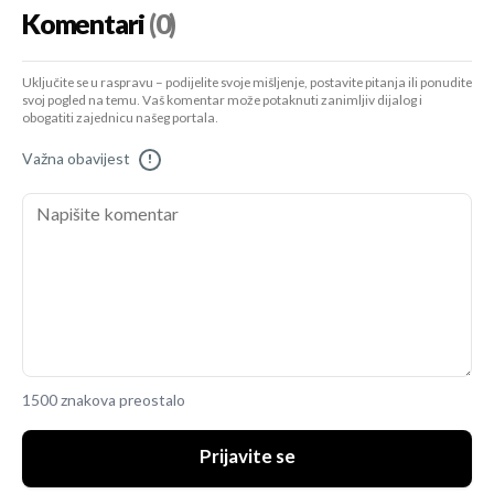
Komentari
(0)
Uključite se u raspravu – podijelite svoje mišljenje, postavite pitanja ili ponudite
svoj pogled na temu. Vaš komentar može potaknuti zanimljiv dijalog i
obogatiti zajednicu našeg portala.
Važna obavijest
!
1500 znakova preostalo
Prijavite se