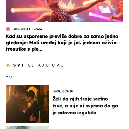
POKROVITELJ WATA
Kad su uspomene previše dobre za samo jedno
gledanje: Mali uređaj koji je još jednom oživio
trenutke s ple...
SVI
ČITAJU OVO
TV
NASLJEDNIK
Želi da njih troje sretno
žive, a nije ni svjesna da ga
je odavno izgubila