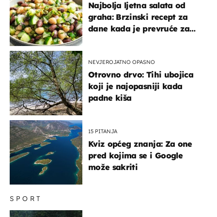
Najbolja ljetna salata od
graha: Brzinski recept za
dane kada je prevruće za
kuhanje
NEVJEROJATNO OPASNO
Otrovno drvo: Tihi ubojica
koji je najopasniji kada
padne kiša
15 PITANJA
Kviz općeg znanja: Za one
pred kojima se i Google
može sakriti
SPORT