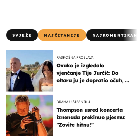
SVJEŽE
NAJČITANIJE
NAJKOMENTIRAN
RASKOŠNA PROSLAVA
Ovako je izgledalo
vjenčanje Tije Jurčić: Do
oltara ju je dopratio očuh, a
slavilo se uz Olivera i Rozgu
DRAMA U ŠIBENIKU
Thompson usred koncerta
iznenada prekinuo pjesmu:
"Zovite hitnu!"