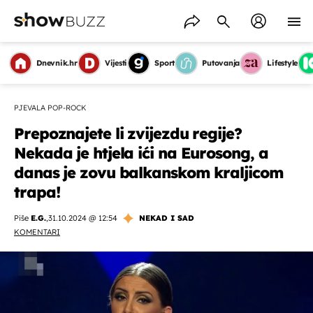
Dnevnik.hr
Vijesti
Sport
Putovanja
Lifestyle
PJEVALA POP-ROCK
Prepoznajete li zvijezdu regije?
Nekada je htjela ići na Eurosong, a
danas je zovu balkanskom kraljicom
trapa!
Piše
E.G.
,
31.10.2024 @ 12:54
NEKAD I SAD
KOMENTARI
OMOGUĆI OBAVIJESTI