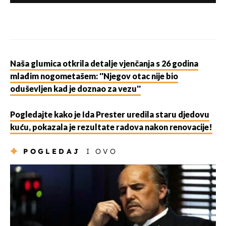
Naša glumica otkrila detalje vjenčanja s 26 godina
mlađim nogometašem: ''Njegov otac nije bio
oduševljen kad je doznao za vezu''
Pogledajte kako je Ida Prester uredila staru djedovu
kuću, pokazala je rezultate radova nakon renovacije!
POGLEDAJ
I OVO