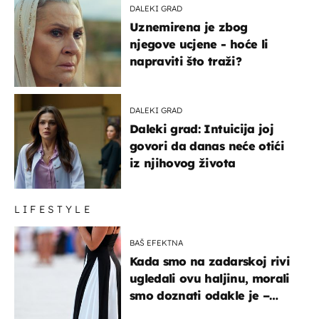
DALEKI GRAD
Uznemirena je zbog
njegove ucjene - hoće li
napraviti što traži?
DALEKI GRAD
Daleki grad: Intuicija joj
govori da danas neće otići
iz njihovog života
LIFESTYLE
BAŠ EFEKTNA
Kada smo na zadarskoj rivi
ugledali ovu haljinu, morali
smo doznati odakle je –
košta samo 18 eura