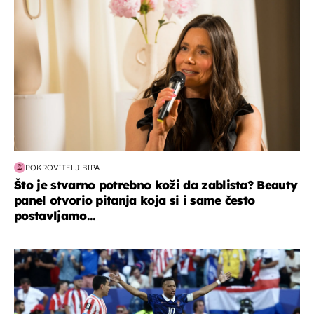
POKROVITELJ BIPA
Što je stvarno potrebno koži da zablista? Beauty
panel otvorio pitanja koja si i same često
postavljamo...
svjetsko prvenstvo 2026