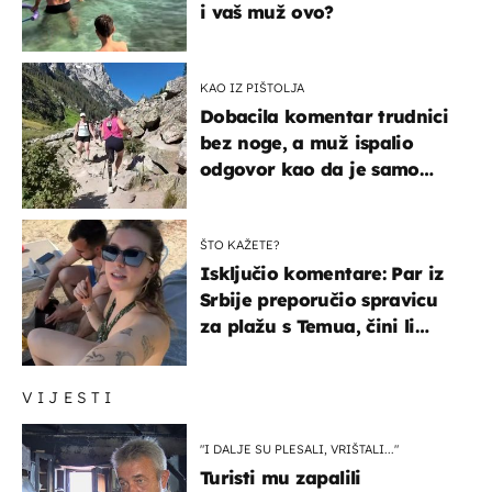
i vaš muž ovo?
KAO IZ PIŠTOLJA
Dobacila komentar trudnici
bez noge, a muž ispalio
odgovor kao da je samo
čekao…
ŠTO KAŽETE?
Isključio komentare: Par iz
Srbije preporučio spravicu
za plažu s Temua, čini li
vam se ovo sigurnim?
VIJESTI
"I DALJE SU PLESALI, VRIŠTALI..."
Turisti mu zapalili