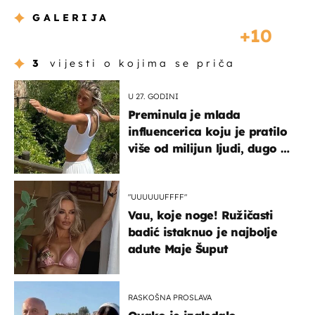
GALERIJA
10
3
vijesti o kojima se priča
U 27. GODINI
Preminula je mlada
influencerica koju je pratilo
više od milijun ljudi, dugo se
borila s opakom bolesti
"UUUUUUFFFF"
Vau, koje noge! Ružičasti
badić istaknuo je najbolje
adute Maje Šuput
RASKOŠNA PROSLAVA