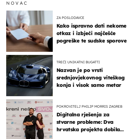
NOVAC
ZA POSLODAVCE
Kako ispravno dati nekome
otkaz i izbjeći najčešće
pogreške te sudske sporove
TREĆI UNIKATNI BUGATTI
Nazvan je po vrsti
srednjovjekovnog viteškog
konja i visok samo metar
POKROVITELJ PHILIP MORRIS ZAGREB
Digitalna rješenja za
stvarne probleme: Dva
hrvatska projekta dobila
potporu za razvoj