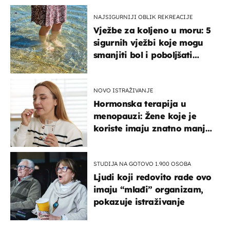
NAJSIGURNIJI OBLIK REKREACIJE
Vježbe za koljeno u moru: 5
sigurnih vježbi koje mogu
smanjiti bol i poboljšati
pokretljivost
NOVO ISTRAŽIVANJE
Hormonska terapija u
menopauzi: Žene koje je
koriste imaju znatno manji
rizik od ovoga
STUDIJA NA GOTOVO 1.900 OSOBA
Ljudi koji redovito rade ovo
imaju “mlađi” organizam,
pokazuje istraživanje