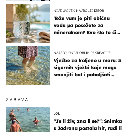
NIJE UVIJEK NAJBOLJI IZBOR
Teže vam je piti običnu
vodu pa posežete za
mineralnom? Evo što to čini
organizmu
NAJSIGURNIJI OBLIK REKREACIJE
Vježbe za koljeno u moru: 5
sigurnih vježbi koje mogu
smanjiti bol i poboljšati
pokretljivost
ZABAVA
LOL
"Je li živ, zna li se?": Snimka
s Jadrana postala hit, radi li