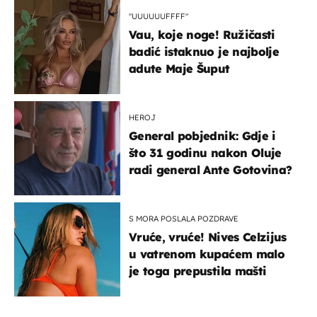
"UUUUUUFFFF"
Vau, koje noge! Ružičasti
badić istaknuo je najbolje
adute Maje Šuput
HEROJ
General pobjednik: Gdje i
što 31 godinu nakon Oluje
radi general Ante Gotovina?
S MORA POSLALA POZDRAVE
Vruće, vruće! Nives Celzijus
u vatrenom kupaćem malo
je toga prepustila mašti