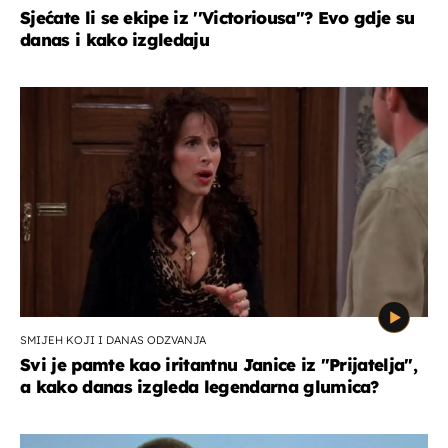
Sjećate li se ekipe iz ''Victoriousa''? Evo gdje su
danas i kako izgledaju
SMIJEH KOJI I DANAS ODZVANJA
Svi je pamte kao iritantnu Janice iz "Prijatelja",
a kako danas izgleda legendarna glumica?