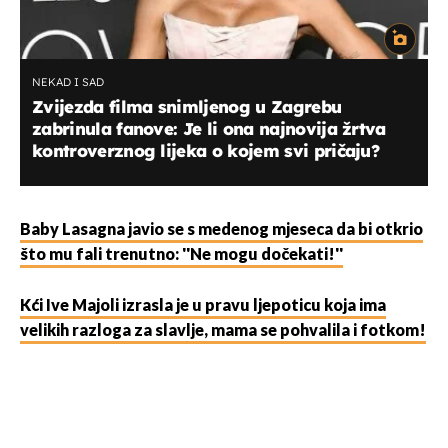
NEKAD I SAD
Zvijezda filma snimljenog u Zagrebu
zabrinula fanove: Je li ona najnovija žrtva
kontroverznog lijeka o kojem svi pričaju?
Baby Lasagna javio se s medenog mjeseca da bi otkrio
što mu fali trenutno: ''Ne mogu dočekati!''
Kći Ive Majoli izrasla je u pravu ljepoticu koja ima
velikih razloga za slavlje, mama se pohvalila i fotkom!