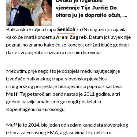
Ovako je izgledalo
vjenčanje Tije Jurčić: Do
oltara ju je dopratio očuh, a
slavilo se uz Olivera i Rozgu
Balkanska kraljica trapa
Senidah
za IN magazin je najavila
kako će imati koncert u
Areni Zagreb
. Datum još uvijek nije
poznat, no znamo kako će se koncert održati iduće godine i
da će svi posjetitelji uživati u njezinim hitovima.
Međutim, prije nego što je dospjela među najutjecajnije
izvođače balkanskog trapa, slovenska pjevačica
crnogorskog porijekla je bila pjevačica
pop-rock
sastava
Muff
. Taj peteročlani bend nastao je 2011. godine, a tri
godine kasnije umalo smo ga mogli poslušati u
Kopenhagenu na Eurosongu.
Muff je te 2014. bio jedan od sedam kandidata slovenskog
izbora za Eurosong EMA, a glasovima žirija ušli su u