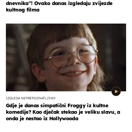
dnevnika''! Ovako danas izgledaju zvijezde
kultnog filma
IZGLEDA NEPREPOZNATLJIVO!
Gdje je danas simpatični Froggy iz kultne
komedije? Kao dječak stekao je veliku slavu, a
onda je nestao iz Hollywooda