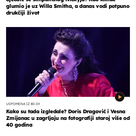
glumio je uz Willa Smitha, a danas vodi potpuno
drukčiji život
USPOMENA IZ 80-IH
Kako su tada izgledale? Doris Dragović i Vesna
Zmijanac u zagrljaju na fotografiji staroj više od
40 godina