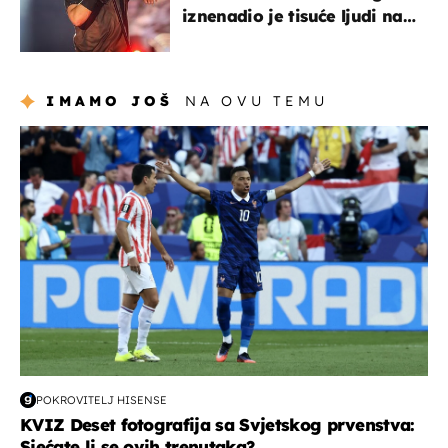
iznenadio je tisuće ljudi na
Thompsonovu koncertu
IMAMO JOŠ
NA OVU TEMU
svjetsko prvenstvo 2026
POKROVITELJ HISENSE
KVIZ Deset fotografija sa Svjetskog prvenstva:
Sjećate li se ovih trenutaka?...