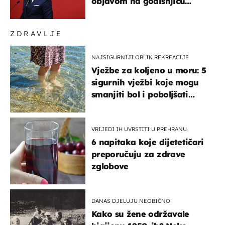
objavom na godišnjicu
Oluje: Spomenuo Knin i
srpsku zastavu
ZDRAVLJE
NAJSIGURNIJI OBLIK REKREACIJE
Vježbe za koljeno u moru: 5
sigurnih vježbi koje mogu
smanjiti bol i poboljšati
pokretljivost
VRIJEDI IH UVRSTITI U PREHRANU
6 napitaka koje dijetetičari
preporučuju za zdrave
zglobove
DANAS DJELUJU NEOBIČNO
Kako su žene održavale