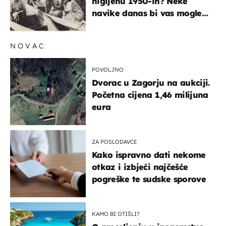
higijenu 1950-ih? Neke
navike danas bi vas mogle
iznenaditi
NOVAC
POVOLJNO
Dvorac u Zagorju na aukciji.
Početna cijena 1,46 milijuna
eura
ZA POSLODAVCE
Kako ispravno dati nekome
otkaz i izbjeći najčešće
pogreške te sudske sporove
KAMO BI OTIŠLI?