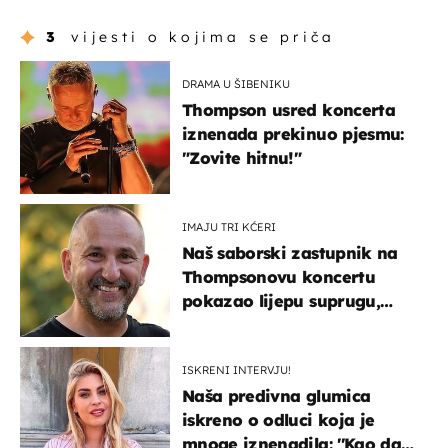
3
vijesti o kojima se priča
DRAMA U ŠIBENIKU
Thompson usred koncerta
iznenada prekinuo pjesmu:
"Zovite hitnu!"
IMAJU TRI KĆERI
Naš saborski zastupnik na
Thompsonovu koncertu
pokazao lijepu suprugu,
koja godinama izbjegava
javnost
ISKRENI INTERVJU!
Naša predivna glumica
iskreno o odluci koja je
mnoge iznenadila: ''Kao da