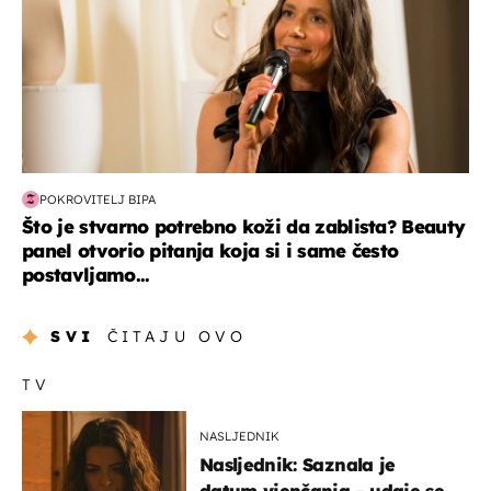
POKROVITELJ BIPA
Što je stvarno potrebno koži da zablista? Beauty
panel otvorio pitanja koja si i same često
postavljamo...
SVI
ČITAJU OVO
TV
NASLJEDNIK
Nasljednik: Saznala je