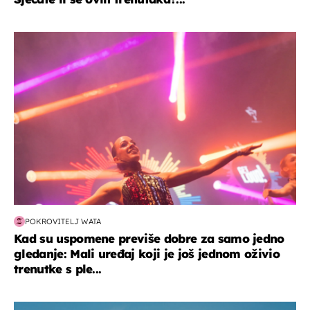
kultura & zabava
POKROVITELJ WATA
Kad su uspomene previše dobre za samo jedno
gledanje: Mali uređaj koji je još jednom oživio
trenutke s ple...
zdravlje & prehrana