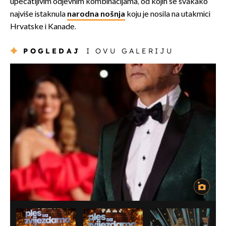
upečatljivim odjevnim kombinacijama, od kojih se svakako
najviše istaknula
narodna nošnja
koju je nosila na utakmici
Hrvatske i Kanade.
POGLEDAJ
I OVU GALERIJU