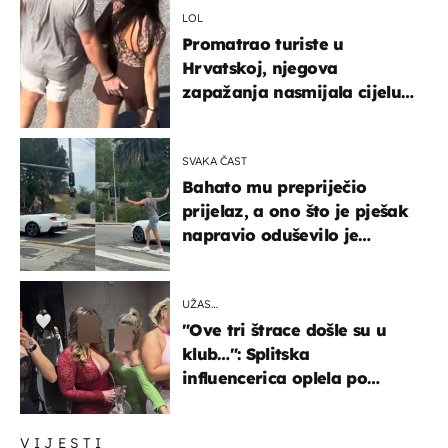
LOL
Promatrao turiste u
Hrvatskoj, njegova
zapažanja nasmijala cijelu
regiju
SVAKA ČAST
Bahato mu prepriječio
prijelaz, a ono što je pješak
napravio oduševilo je
društvene mreže
UŽAS…
"Ove tri štrace došle su u
klub…": Splitska
influencerica oplela po
ženama zbog užasnog
ponašanja
VIJESTI