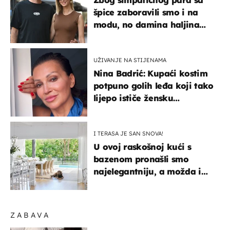
Zbog simpatičnog para sa
špice zaboravili smo i na
modu, no damina haljina
itekako nas se dojmila
UŽIVANJE NA STIJENAMA
Nina Badrić: Kupaći kostim
potpuno golih leđa koji tako
lijepo ističe žensku
senzualnost
I TERASA JE SAN SNOVA!
U ovoj raskošnoj kući s
bazenom pronašli smo
najelegantniju, a možda i
najljepšu bijelu kuhinju
ZABAVA