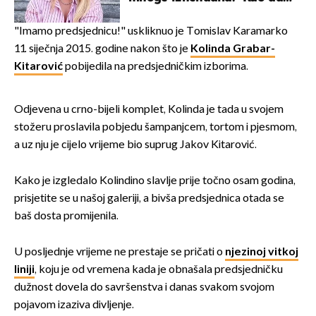
mi je veliki teret pao s leđa''
"Imamo predsjednicu!" uskliknuo je Tomislav Karamarko
11. siječnja 2015. godine nakon što je
Kolinda Grabar-
Kitarović
pobijedila na predsjedničkim izborima.
Odjevena u crno-bijeli komplet, Kolinda je tada u svojem
stožeru proslavila pobjedu šampanjcem, tortom i pjesmom,
a uz nju je cijelo vrijeme bio suprug Jakov Kitarović.
Kako je izgledalo Kolindino slavlje prije točno osam godina,
prisjetite se u našoj galeriji, a bivša predsjednica otada se
baš dosta promijenila.
U posljednje vrijeme ne prestaje se pričati o
njezinoj vitkoj
liniji
, koju je od vremena kada je obnašala predsjedničku
dužnost dovela do savršenstva i danas svakom svojom
pojavom izaziva divljenje.