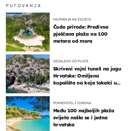
PUTOVANJA
NAJMANJA NA SVIJETU
Čudo prirode: Predivna
pješčana plaža na 100
metara od mora
NEDALEKO OD PLOČA
Skriveni vojni tuneli na jugu
Hrvatske: Omiljena
kupališta na koja lokalci u
miru dolaze roniti i skakati
u more
POKROVITELJ CORONA
Među 100 najboljih plaža
svijeta našla se i jedna
hrvatska