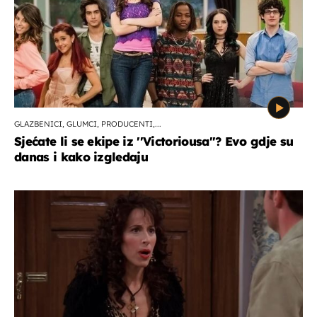
GLAZBENICI, GLUMCI, PRODUCENTI,...
Sjećate li se ekipe iz ''Victoriousa''? Evo gdje su
danas i kako izgledaju