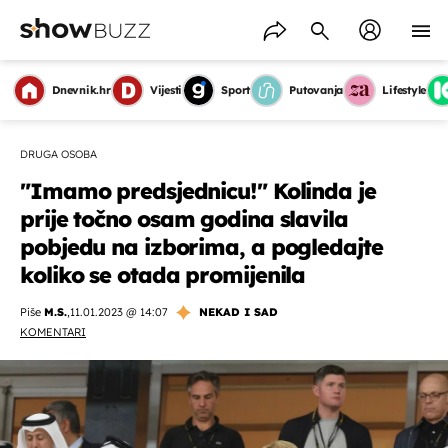
Dnevnik.hr
Vijesti
Sport
Putovanja
Lifestyle
DRUGA OSOBA
"Imamo predsjednicu!" Kolinda je
prije točno osam godina slavila
pobjedu na izborima, a pogledajte
koliko se otada promijenila
Piše
M.S.
,
11.01.2023 @ 14:07
NEKAD I SAD
KOMENTARI
OMOGUĆI OBAVIJESTI