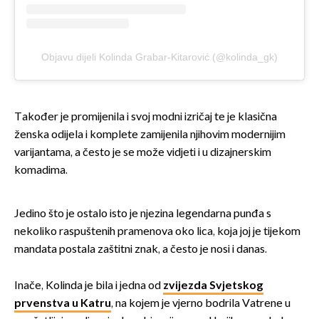
Objavu dijeli Kolinda Grabar-Kitarović (@kolinda_gk)
Također je promijenila i svoj modni izričaj te je klasična
ženska odijela i komplete zamijenila njihovim modernijim
varijantama, a često je se može vidjeti i u dizajnerskim
komadima.
Jedino što je ostalo isto je njezina legendarna punđa s
nekoliko raspuštenih pramenova oko lica, koja joj je tijekom
mandata postala zaštitni znak, a često je nosi i danas.
Inače, Kolinda je bila i jedna od
zvijezda Svjetskog
prvenstva u Katru
, na kojem je vjerno bodrila Vatrene u