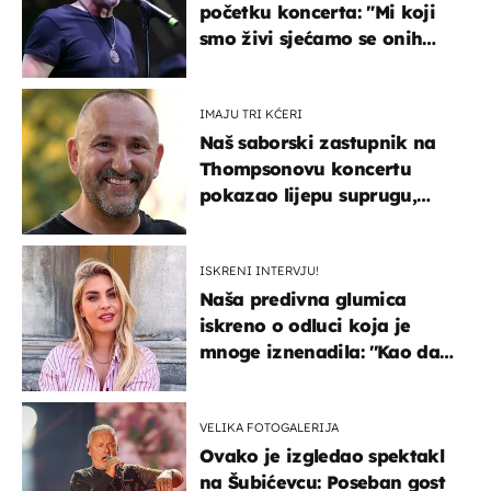
početku koncerta: "Mi koji
smo živi sjećamo se onih
koji nisu..."
IMAJU TRI KĆERI
Naš saborski zastupnik na
Thompsonovu koncertu
pokazao lijepu suprugu,
koja godinama izbjegava
javnost
ISKRENI INTERVJU!
Naša predivna glumica
iskreno o odluci koja je
mnoge iznenadila: ''Kao da
mi je veliki teret pao s leđa''
VELIKA FOTOGALERIJA
Ovako je izgledao spektakl
na Šubićevcu: Poseban gost