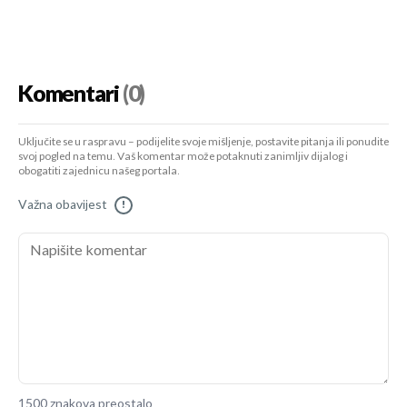
Komentari
(0)
Uključite se u raspravu – podijelite svoje mišljenje, postavite pitanja ili ponudite
svoj pogled na temu. Vaš komentar može potaknuti zanimljiv dijalog i
obogatiti zajednicu našeg portala.
Važna obavijest
!
1500 znakova preostalo