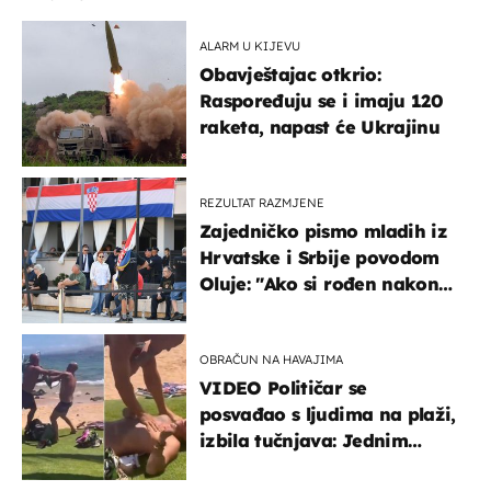
ALARM U KIJEVU
Obavještajac otkrio:
Raspoređuju se i imaju 120
raketa, napast će Ukrajinu
REZULTAT RAZMJENE
Zajedničko pismo mladih iz
Hrvatske i Srbije povodom
Oluje: "Ako si rođen nakon
'95..."
OBRAČUN NA HAVAJIMA
VIDEO Političar se
posvađao s ljudima na plaži,
izbila tučnjava: Jednim
udarcem je nokautiran