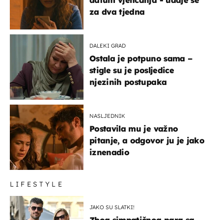
datum vjenčanja - udaje se
za dva tjedna
DALEKI GRAD
Ostala je potpuno sama –
stigle su je posljedice
njezinih postupaka
NASLJEDNIK
Postavila mu je važno
pitanje, a odgovor ju je jako
iznenadio
LIFESTYLE
JAKO SU SLATKI!